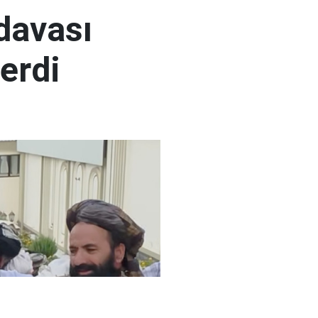
 davası
erdi