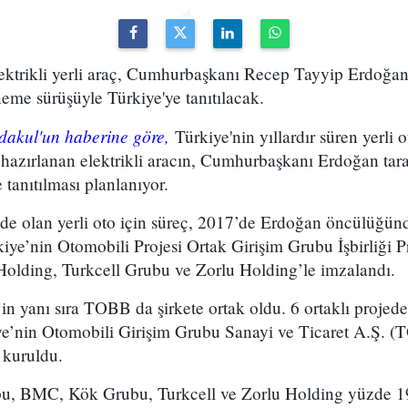
elektrikli yerli araç, Cumhurbaşkanı Recep Tayyip Erdoğ
eme sürüşüyle Türkiye'ye tanıtılacak.
rdakul'un haberine göre,
Türkiye'nin yıllardır süren yerli
pi hazırlanan elektrikli aracın, Cumhurbaşkanı Erdoğan t
e tanıtılması planlanıyor.
e olan yerli oto için süreç, 2017’de Erdoğan öncülüğün
iye’nin Otomobili Projesi Ortak Girişim Grubu İşbirliği 
lding, Turkcell Grubu ve Zorlu Holding’le imzalandı.
in yanı sıra TOBB da şirkete ortak oldu. 6 ortaklı projede
e’nin Otomobili Girişim Grubu Sanayi ve Ticaret A.Ş. (
t kuruldu.
bu, BMC, Kök Grubu, Turkcell ve Zorlu Holding yüzde 