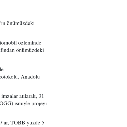
an'ın önümüzdeki
 otomobil özleminde
arafından önümüzdeki
de
Protokolü, Anadolu
 imzalar atılarak, 31
TOGG) ismiyle projeyi
19’ar, TOBB yüzde 5