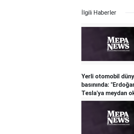
İlgili Haberler
Yerli otomobil dün
basınında: "Erdoğa
Tesla'ya meydan o
umuyor"