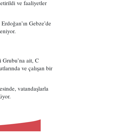
ildi ve faaliyetler
ı Erdoğan’ın Gebze’de
eniyor.
i Grubu’na ait, C
tlarında ve çalışan bir
sinde, vatandaşlarla
üyor.