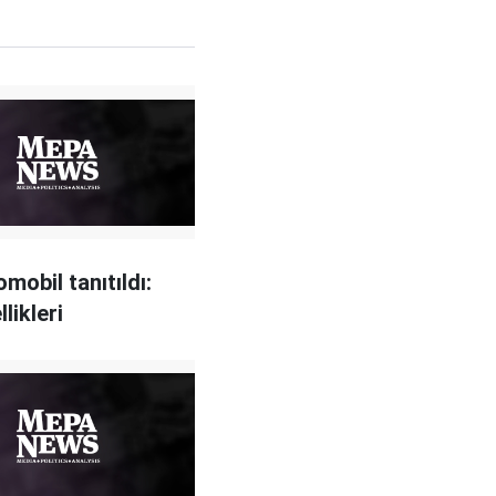
omobil tanıtıldı:
llikleri