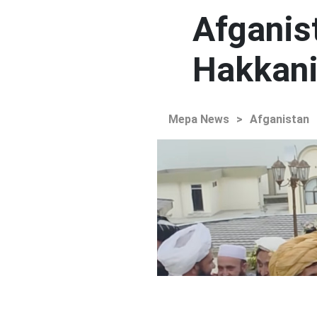
Afganist
Hakkani'
Mepa News
>
Afganistan