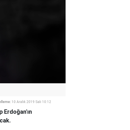
lleme:
10 Aralık 2019 Salı 10:12
ip Erdoğan'ın
cak.