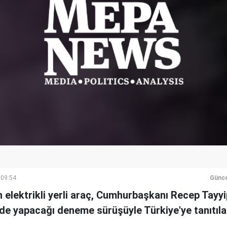
 09:54
Günce
n elektrikli yerli araç, Cumhurbaşkanı Recep Tayy
e yapacağı deneme sürüşüyle Türkiye'ye tanıtıla