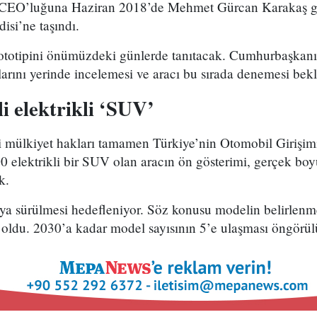
CEO’luğuna Haziran 2018’de Mehmet Gürcan Karakaş getir
isi’ne taşındı.
ototipini önümüzdeki günlerde tanıtacak. Cumhurbaşkan
larını yerinde incelemesi ve aracı bu sırada denemesi bekl
i elektrikli ‘SUV’
ınai mülkiyet hakları tamamen Türkiye’nin Otomobil Girişim
elektrikli bir SUV olan aracın ön gösterimi, gerçek boyu
k.
ya sürülmesi hedefleniyor. Söz konusu modelin belirlenme
i oldu. 2030’a kadar model sayısının 5’e ulaşması öngörül