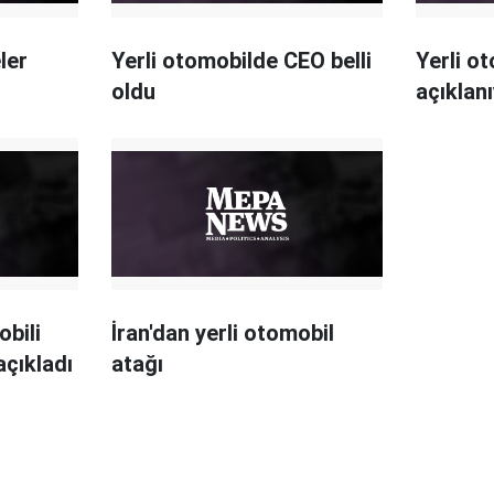
ler
Yerli otomobilde CEO belli
Yerli o
oldu
açıklan
bili
İran'dan yerli otomobil
açıkladı
atağı