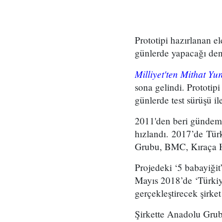
Prototipi hazırlanan 
günlerde yapacağı den
Milliyet'ten Mithat Yu
sona gelindi. Prototi
günlerde test sürüşü il
2011'den beri gündemd
hızlandı. 2017’de Türk
Grubu, BMC, Kıraça Ho
Projedeki ‘5 babayiğit’
Mayıs 2018’de ‘Türkiy
gerçekleştirecek şirke
Şirkette Anadolu Gru