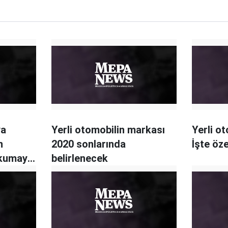
ya
Yerli otomobilin markası
Yerli ot
n
2020 sonlarında
İşte öze
kumayı
belirlenecek