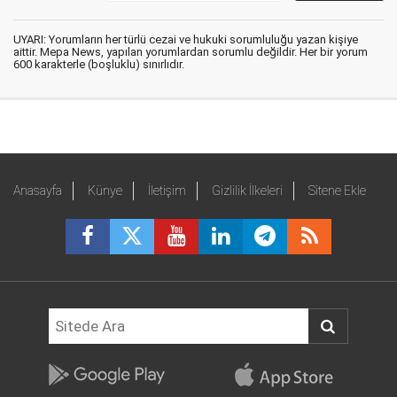
UYARI: Yorumların her türlü cezai ve hukuki sorumluluğu yazan kişiye
aittir. Mepa News, yapılan yorumlardan sorumlu değildir. Her bir yorum
600 karakterle (boşluklu) sınırlıdır.
Anasayfa
Künye
İletişim
Gizlilik İlkeleri
Sitene Ekle