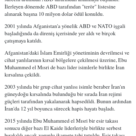
İlerleyen dönemde ABD tarafından "terör" listesine
alınarak başına 10 milyon dolar ödül konuldu.
2001 yılında Afganistan'a yönelik ABD ve NATO işgali
başladığında da direniş içerisinde yer aldı ve birçok
çatışmaya katıldı.
Afganistan'daki İslam Emirliği yönetiminin devrilmesi ve
cihat yanlılarının kırsal bölgelere çekilmesi üzerine, Ebu
Muhammed el Mısri de bazı lider isimlerle birlikte İran
kırsalına çekildi.
2003 yılında bir grup cihat yanlısı isimle beraber İran'ın
güneydoğu kırsalında bulunduğu bir sırada İran rejimi
güçleri tarafından yakalanarak hapsedildi. Bunun ardından
İran'da 12 yıl boyunca sürecek hapis hayatı başladı.
2015 yılında Ebu Muhammed el Mısri bir esir takası
sonucu diğer bazı El Kaide liderleriyle birlikte serbest
bırakıldı ancak zorunlu ikamete tabi tutuldu. Esir takası,