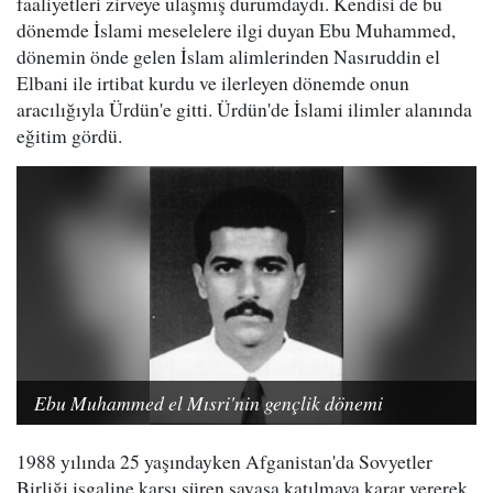
faaliyetleri zirveye ulaşmış durumdaydı. Kendisi de bu
dönemde İslami meselelere ilgi duyan Ebu Muhammed,
dönemin önde gelen İslam alimlerinden Nasıruddin el
Elbani ile irtibat kurdu ve ilerleyen dönemde onun
aracılığıyla Ürdün'e gitti. Ürdün'de İslami ilimler alanında
eğitim gördü.
Ebu Muhammed el Mısri'nin gençlik dönemi
1988 yılında 25 yaşındayken Afganistan'da Sovyetler
Birliği işgaline karşı süren savaşa katılmaya karar vererek