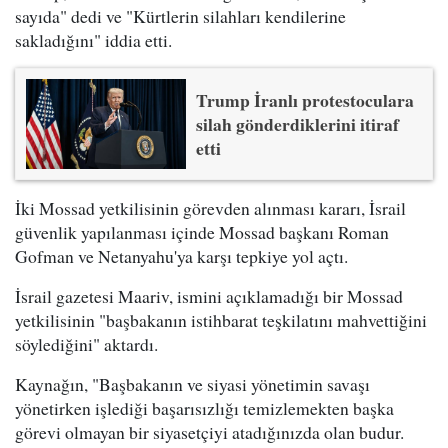
sayıda" dedi ve "Kürtlerin silahları kendilerine
sakladığını" iddia etti.
Trump İranlı protestoculara
silah gönderdiklerini itiraf
etti
İki Mossad yetkilisinin görevden alınması kararı, İsrail
güvenlik yapılanması içinde Mossad başkanı Roman
Gofman ve Netanyahu'ya karşı tepkiye yol açtı.
İsrail gazetesi Maariv, ismini açıklamadığı bir Mossad
yetkilisinin "başbakanın istihbarat teşkilatını mahvettiğini
söylediğini" aktardı.
Kaynağın, "Başbakanın ve siyasi yönetimin savaşı
yönetirken işlediği başarısızlığı temizlemekten başka
görevi olmayan bir siyasetçiyi atadığınızda olan budur.