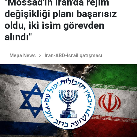
"Mossad'ın İran'da rejim
değişikliği planı başarısız
oldu, iki isim görevden
alındı"
Mepa News
>
İran-ABD-İsrail çatışması