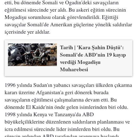
etti, bu dönemde Somali ve Ogadin'deki savaşçıların
eğitilmesi sürecinde yer aldı. Bu askeri eğitim sürecinin
Mogadişu sorumlusu olarak görevlendirildi. Eğittiği
savaşçılar Somali'de Amerikan güçlerine yönelik saldırılar
içerisinde yer aldılar.
Tarih | 'Kara Şahin Düştü':
Somali'de ABD'nin 19 kayıp
verdiği Mogadişu
Muharebesi
1996 yılında Sudan'ın yabancı savaşçıları ülkeden çıkarma
kararı üzerine Afganistan'a geri dönerek burada
savaşçıların eğitilmesi çalışmalarına devam etti. Bu
dönemde El Kaide'nin önde gelen isimlerinden biri oldu.
1998 yılında Kenya ve Tanzanya'da ABD
büyükelçiliklerine düzenlenen saldırıların planlanması ve
icra edilmesi sürecinde lider isimlerden biri oldu. Bu
sürecin ardından ABD tarafından aranmaya başlandı.