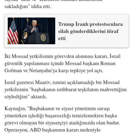
sakladığını" iddia etti.
Trump İranlı protestoculara
silah gönderdiklerini itiraf
etti
İki Mossad yetkilisinin görevden alınması kararı, İsrail
güvenlik yapılanması içinde Mossad başkanı Roman
Gofman ve Netanyahu'ya karşı tepkiye yol açtı.
İsrail gazetesi Maariv, ismini açıklamadığı bir Mossad
yetkilisinin "başbakanın istihbarat teşkilatını mahvettiğini
söylediğini" aktardı.
Kaynağın, "Başbakanın ve siyasi yönetimin savaşı
yönetirken işlediği başarısızlığı temizlemekten başka
görevi olmayan bir siyasetçiyi atadığınızda olan budur.
Operasyon, ABD başkanının kararı nedeniyle