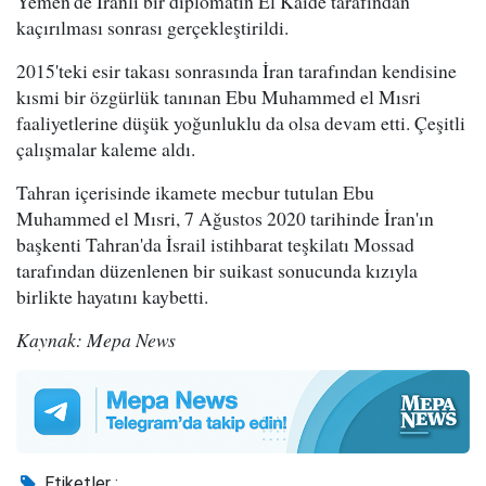
Yemen'de İranlı bir diplomatın El Kaide tarafından
kaçırılması sonrası gerçekleştirildi.
2015'teki esir takası sonrasında İran tarafından kendisine
kısmi bir özgürlük tanınan Ebu Muhammed el Mısri
faaliyetlerine düşük yoğunluklu da olsa devam etti. Çeşitli
çalışmalar kaleme aldı.
Tahran içerisinde ikamete mecbur tutulan Ebu
Muhammed el Mısri, 7 Ağustos 2020 tarihinde İran'ın
başkenti Tahran'da İsrail istihbarat teşkilatı Mossad
tarafından düzenlenen bir suikast sonucunda kızıyla
birlikte hayatını kaybetti.
Kaynak: Mepa News
Etiketler :