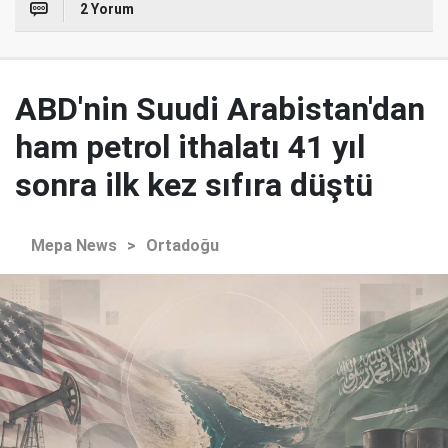
2 Yorum
ABD'nin Suudi Arabistan'dan
ham petrol ithalatı 41 yıl
sonra ilk kez sıfıra düştü
Mepa News
>
Ortadoğu