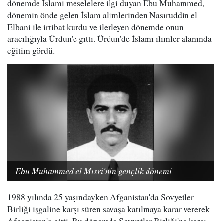
dönemde İslami meselelere ilgi duyan Ebu Muhammed,
dönemin önde gelen İslam alimlerinden Nasıruddin el
Elbani ile irtibat kurdu ve ilerleyen dönemde onun
aracılığıyla Ürdün'e gitti. Ürdün'de İslami ilimler alanında
eğitim gördü.
Ebu Muhammed el Mısri'nin gençlik dönemi
1988 yılında 25 yaşındayken Afganistan'da Sovyetler
Birliği işgaline karşı süren savaşa katılmaya karar vererek
Afganistan'a gitti. Bu dönemde Sovyetler Birliği'ne karşı