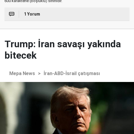
600 karakterle (boşluklu) sınırlıdır.
1 Yorum
Trump: İran savaşı yakında
bitecek
Mepa News
>
İran-ABD-İsrail çatışması