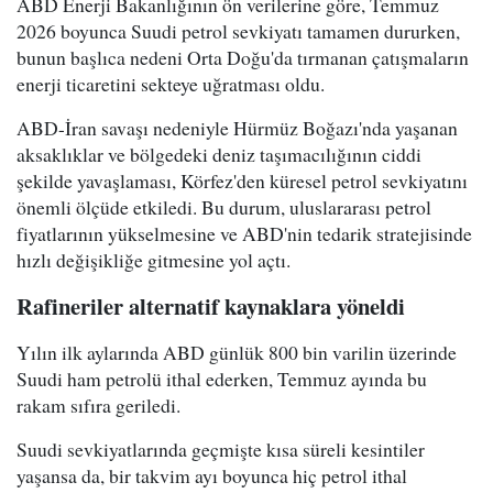
ABD Enerji Bakanlığının ön verilerine göre, Temmuz
2026 boyunca Suudi petrol sevkiyatı tamamen dururken,
bunun başlıca nedeni Orta Doğu'da tırmanan çatışmaların
enerji ticaretini sekteye uğratması oldu.
ABD-İran savaşı nedeniyle Hürmüz Boğazı'nda yaşanan
aksaklıklar ve bölgedeki deniz taşımacılığının ciddi
şekilde yavaşlaması, Körfez'den küresel petrol sevkiyatını
önemli ölçüde etkiledi. Bu durum, uluslararası petrol
fiyatlarının yükselmesine ve ABD'nin tedarik stratejisinde
hızlı değişikliğe gitmesine yol açtı.
Rafineriler alternatif kaynaklara yöneldi
Yılın ilk aylarında ABD günlük 800 bin varilin üzerinde
Suudi ham petrolü ithal ederken, Temmuz ayında bu
rakam sıfıra geriledi.
Suudi sevkiyatlarında geçmişte kısa süreli kesintiler
yaşansa da, bir takvim ayı boyunca hiç petrol ithal