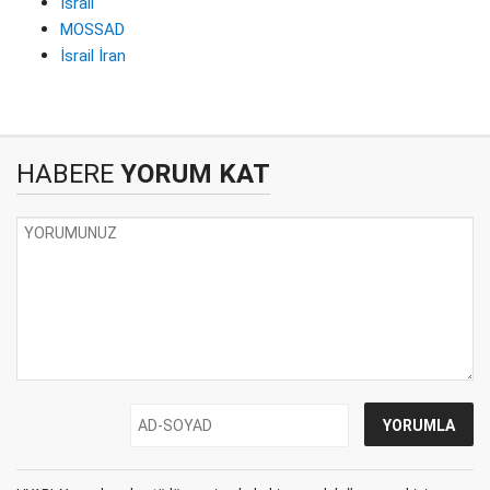
İsrail
MOSSAD
İsrail İran
HABERE
YORUM KAT