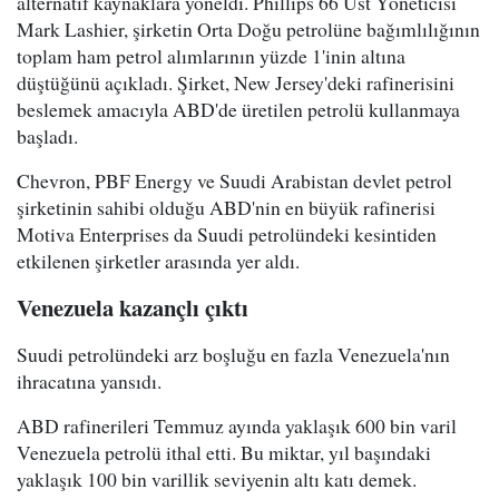
alternatif kaynaklara yöneldi. Phillips 66 Üst Yöneticisi
Mark Lashier, şirketin Orta Doğu petrolüne bağımlılığının
toplam ham petrol alımlarının yüzde 1'inin altına
düştüğünü açıkladı. Şirket, New Jersey'deki rafinerisini
beslemek amacıyla ABD'de üretilen petrolü kullanmaya
başladı.
Chevron, PBF Energy ve Suudi Arabistan devlet petrol
şirketinin sahibi olduğu ABD'nin en büyük rafinerisi
Motiva Enterprises da Suudi petrolündeki kesintiden
etkilenen şirketler arasında yer aldı.
Venezuela kazançlı çıktı
Suudi petrolündeki arz boşluğu en fazla Venezuela'nın
ihracatına yansıdı.
ABD rafinerileri Temmuz ayında yaklaşık 600 bin varil
Venezuela petrolü ithal etti. Bu miktar, yıl başındaki
yaklaşık 100 bin varillik seviyenin altı katı demek.