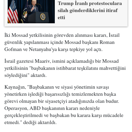
Trump İranlı protestoculara
silah gönderdiklerini itiraf
etti
İki Mossad yetkilisinin görevden alınması kararı, İsrail
güvenlik yapılanması içinde Mossad başkanı Roman
Gofman ve Netanyahu'ya karşı tepkiye yol açtı.
İsrail gazetesi Maariv, ismini açıklamadığı bir Mossad
yetkilisinin "başbakanın istihbarat teşkilatını mahvettiğini
söylediğini" aktardı.
Kaynağın, "Başbakanın ve siyasi yönetimin savaşı
yönetirken işlediği başarısızlığı temizlemekten başka
görevi olmayan bir siyasetçiyi atadığınızda olan budur.
Operasyon, ABD başkanının kararı nedeniyle
gerçekleştirilmedi ve başbakan bu karara karşı mücadele
etmedi." dediği aktarıldı.