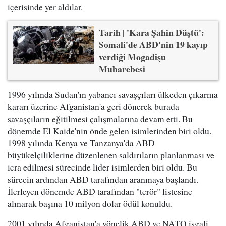
içerisinde yer aldılar.
Tarih | 'Kara Şahin Düştü':
Somali'de ABD'nin 19 kayıp
verdiği Mogadişu
Muharebesi
1996 yılında Sudan'ın yabancı savaşçıları ülkeden çıkarma
kararı üzerine Afganistan'a geri dönerek burada
savaşçıların eğitilmesi çalışmalarına devam etti. Bu
dönemde El Kaide'nin önde gelen isimlerinden biri oldu.
1998 yılında Kenya ve Tanzanya'da ABD
büyükelçiliklerine düzenlenen saldırıların planlanması ve
icra edilmesi sürecinde lider isimlerden biri oldu. Bu
sürecin ardından ABD tarafından aranmaya başlandı.
İlerleyen dönemde ABD tarafından "terör" listesine
alınarak başına 10 milyon dolar ödül konuldu.
2001 yılında Afganistan'a yönelik ABD ve NATO işgali