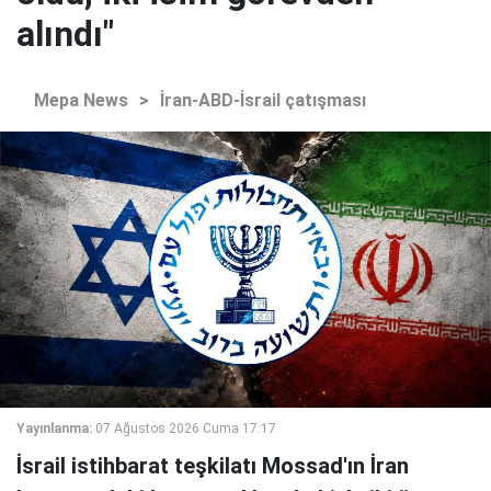
alındı"
Mepa News
>
İran-ABD-İsrail çatışması
Yayınlanma:
07 Ağustos 2026 Cuma 17:17
İsrail istihbarat teşkilatı Mossad'ın İran