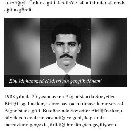
aracılığıyla Ürdün'e gitti. Ürdün'de İslami ilimler alanında
eğitim gördü.
Ebu Muhammed el Mısri'nin gençlik dönemi
1988 yılında 25 yaşındayken Afganistan'da Sovyetler
Birliği işgaline karşı süren savaşa katılmaya karar vererek
Afganistan'a gitti. Bu dönemde Sovyetler Birliği'ne karşı
büyük çatışmaların yaşandığı ve geniş kapsamlı
taarruzların gerçekleştirildiği bir süreçten geçiliyordu.