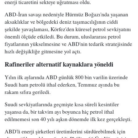
enerji ticaretini sekteye uğratması oldu.
ABD-İran savaşı nedeniyle Hürmüz Boğazı'nda yaşanan
aksaklıklar ve bölgedeki deniz taşımacılığının ciddi
şekilde yavaşlaması, Körfez'den küresel petrol sevkiyatını
önemli ölçüde etkiledi. Bu durum, uluslararası petrol
fiyatlarının yükselmesine ve ABD'nin tedarik stratejisinde
hızlı değişikliğe gitmesine yol açtı.
Rafineriler alternatif kaynaklara yöneldi
Yılın ilk aylarında ABD günlük 800 bin varilin üzerinde
Suudi ham petrolü ithal ederken, Temmuz ayında bu
rakam sıfıra geriledi.
Suudi sevkiyatlarında geçmişte kısa süreli kesintiler
yaşansa da, bir takvim ayı boyunca hiç petrol ithal
edilmemesi son 40 yılı aşkın dönemde ilk kez gerçekleşti.
ABD'li enerji şirketleri üretimlerini sürdürebilmek için