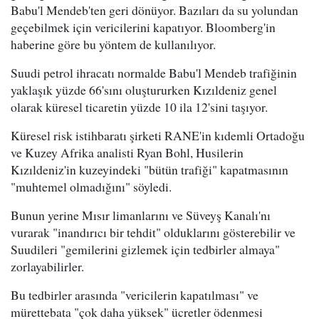
Babu'l Mendeb'ten geri dönüyor. Bazıları da su yolundan
geçebilmek için vericilerini kapatıyor. Bloomberg'in
haberine göre bu yöntem de kullanılıyor.
Suudi petrol ihracatı normalde Babu'l Mendeb trafiğinin
yaklaşık yüzde 66'sını oluştururken Kızıldeniz genel
olarak küresel ticaretin yüzde 10 ila 12'sini taşıyor.
Küresel risk istihbaratı şirketi RANE'in kıdemli Ortadoğu
ve Kuzey Afrika analisti Ryan Bohl, Husilerin
Kızıldeniz'in kuzeyindeki "bütün trafiği" kapatmasının
"muhtemel olmadığını" söyledi.
Bunun yerine Mısır limanlarını ve Süveyş Kanalı'nı
vurarak "inandırıcı bir tehdit" olduklarını gösterebilir ve
Suudileri "gemilerini gizlemek için tedbirler almaya"
zorlayabilirler.
Bu tedbirler arasında "vericilerin kapatılması" ve
mürettebata "çok daha yüksek" ücretler ödenmesi