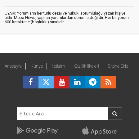
UYARI: Yorumların her türlü cezai ve hukuki sorumluluğu yazan kişiye
aittir. Mepa News, yapılan yorumlardan sorumlu değildir. Her bir yorum
600 karakterle (boşluklu) sınırlıdır.
Anasayfa
Künye
İletişim
Gizlilik İlkeleri
Sitene Ekle