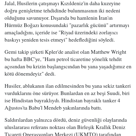
Jalal, Husilerin çatışmayı Kızıldeniz'in daha kuzeyine
doğru genişletme tehdidinde bulunmasının iki nedeni
olduğunu savunuyor. Dışarıda bu hamlenin İran'ın
Hürmüz Boğazı konusundaki "pazarlık gücünü" artırmayı
amaçladığını, içeride ise "Riyad üzerindeki zorlayıcı
baskıyı yeniden tesis etmeyi" hedeflediğini söyledi.
Gemi takip şirketi Kpler'de analist olan Matthew Wright
bu hafta BBC'ye, "Ham petrol ticaretine yönelik tehdit
açısından bu krizin başlangıcından bu yana yaşadığımız en
kötü dönemdeyiz" dedi.
Husiler, ablukanın ilan edilmesinden bu yana sekiz tankeri
vurduklarını öne sürüyor. Bunlardan en az beşi Suudi, biri
ise Hindistan bayraklıydı. Hindistan bayraklı tanker 4
Ağustos'ta Babu'l Mendeb yakınlarında battı.
Saldırılardan yalnızca dördü, deniz güvenliği olaylarında
uluslararası referans noktası olan Birleşik Krallık Deniz
Ticareti Operasyonları Merkezi (UKMTO) tarafından