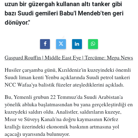
uzun bir güzergah kullanan altı tanker gibi
bazı Suudi gemileri Babu'l Mendeb'ten geri
dönüyor."
Gaspard Rouffin | Middle East Eye | Tercüme: Mepa News
Husiler çarşamba günü, Kızıldeniz'in kuzeyindeki önemli
Suudi liman kenti Yenbu açıklarında Suudi petrol tankeri
NCC Wafaa'ya balistik füzeler ateşlediklerini açıkladı.
Bu, Yemenli grubun 22 Temmuz'da Suudi Arabistan'a
yönelik abluka başlatmasından bu yana gerçekleştirdiği en
kuzeydeki saldırı oldu. Analistler, saldırıların kuzeye,
Mısır ve Süveyş Kanalı'na doğru kaymasının Körfez
krallığı üzerindeki ekonomik baskının artmasına yol
açacağı uyarısında bulunuyor.