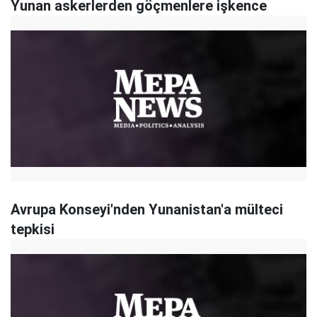
Yunan askerlerden göçmenlere işkence
Avrupa Konseyi'nden Yunanistan'a mülteci
tepkisi