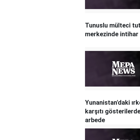
Tunuslu mülteci tu
merkezinde intihar 
Yunanistan'daki ırkç
karşıtı gösterilerd
arbede