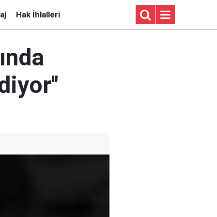
aj
Hak İhlalleri
ında
diyor"