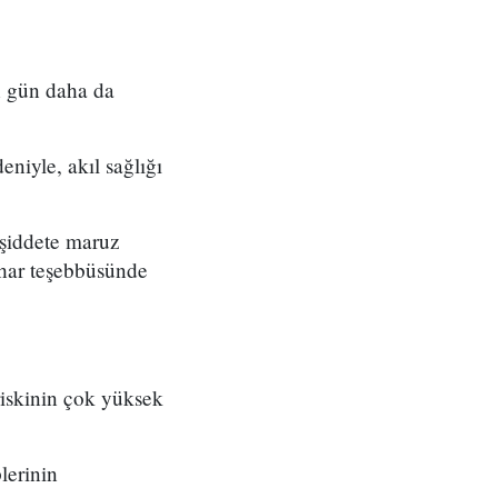
n gün daha da
niyle, akıl sağlığı
 şiddete maruz
ihar teşebbüsünde
 riskinin çok yüksek
lerinin