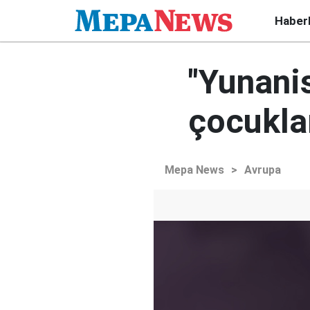
Haber
"Yunani
çocuklar
Mepa News
>
Avrupa