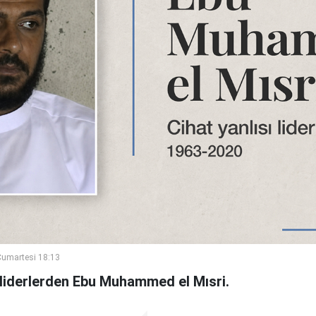
umartesi 18:13
sı liderlerden Ebu Muhammed el Mısri.