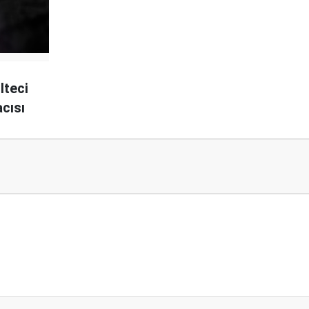
lteci
acısı