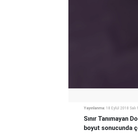
Yayınlanma:
18 Eylül 2018 Salı 
Sınır Tanımayan Dok
boyut sonucunda ço