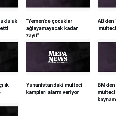
tukluluk
"Yemen'de çocuklar
AB'den 
etti
ağlayamayacak kadar
'mülteci
zayıf"
ılık
Yunanistan'daki mülteci
BM'den 
e
kampları alarm veriyor
mülteci
kaynama