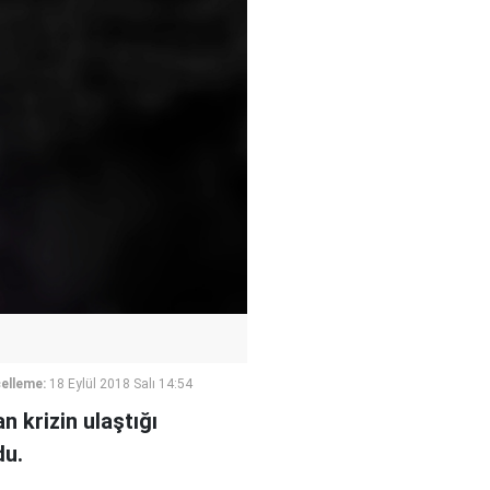
elleme:
18 Eylül 2018 Salı 14:54
 krizin ulaştığı
du.