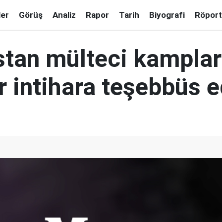
ler
Görüş
Analiz
Rapor
Tarih
Biyografi
Röport
stan mülteci kamplar
 intihara teşebbüs e