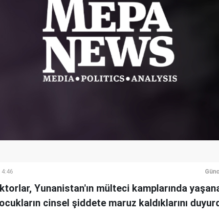
14:46
Günc
torlar, Yunanistan'ın mülteci kamplarında yaşanan
cukların cinsel şiddete maruz kaldıklarını duyur