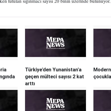
en tutulan sığınmacı sayısı 20 binin üzerinde bulunuyor.
ria
Türkiye'den Yunanistan'a
Modern
angında
geçen mülteci sayısı 2 kat
çocukla
arttı