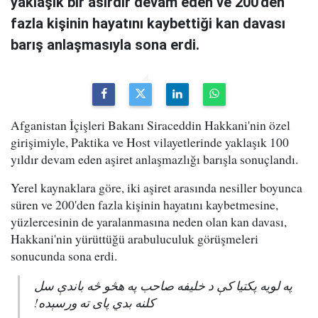
yaklaşık bir asırdır devam eden ve 200'den
fazla kişinin hayatını kaybettiği kan davası
barış anlaşmasıyla sona erdi.
Afganistan İçişleri Bakanı Siraceddin Hakkani'nin özel
girişimiyle, Paktika ve Host vilayetlerinde yaklaşık 100
yıldır devam eden aşiret anlaşmazlığı barışla sonuçlandı.
Yerel kaynaklara göre, iki aşiret arasında nesiller boyunca
süren ve 200'den fazla kişinin hayatını kaybetmesine,
yüzlercesinin de yaralanmasına neden olan kan davası,
Hakkani'nin yürüttüğü arabuluculuk görüşmeleri
sonucunda sona erdi.
په لویه پکتیا کې د خلیفه صاحب په هڅو څه باندې سل
کلنه بدي پای ته ورسېده!