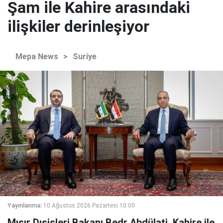
Şam ile Kahire arasındaki
ilişkiler derinleşiyor
Mepa News
>
Suriye
Yayınlanma:
10 Ağustos 2026 Pazartesi 10:00
Mısır Dışişleri Bakanı Bedr Abdülati, Kahire ile