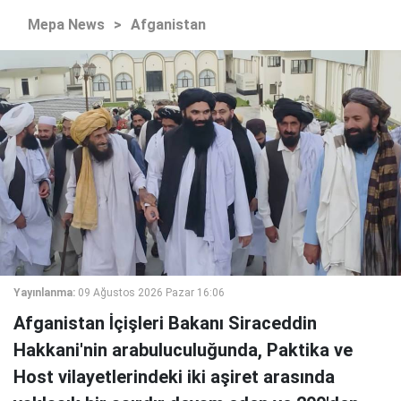
Mepa News
>
Afganistan
Yayınlanma:
09 Ağustos 2026 Pazar 16:06
Afganistan İçişleri Bakanı Siraceddin
Hakkani'nin arabuluculuğunda, Paktika ve
Host vilayetlerindeki iki aşiret arasında