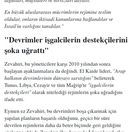
tağutları, müfsidleri ve hırsızları dayattı.
En büyük uluslararası mücrimlerin rejimine teslim
oldular, onların iktisadi kanunlarına bağlandılar ve
İsrail'in varlığını tanıdılar."
"Devrimler işgalcilerin destekçilerini
şoka uğrattı"
Zevahiri, bu yöneticilere karşı 2010 yılından sonra
başlayan ayaklanmalara da değindi. El Kaide lideri,
"Arap
halkının devrimlerinin dünyayı sarstığını"
belirterek
Tunus, Libya, Cezayir ve tüm Mağrip'te
"işgalcilerin
destekçileri"
olarak nitelediği rejimlerin şoka uğradığını
ifade etti.
Eymen ez Zevahiri, bu devrimleri boşa çıkarmak için
yapılan planların başarılı olduğunu, geçici bir süre
devrilen rejimlerin daha da beter biçimde geri geldiğini