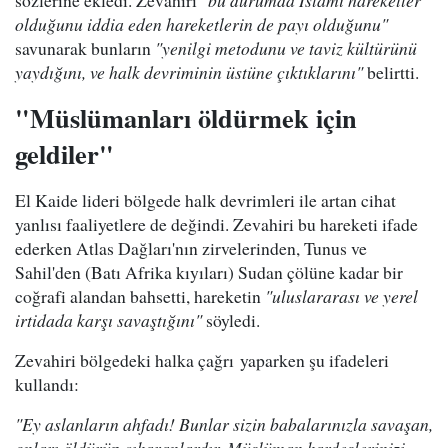
sözlerine ekledi. Zevahiri
"bu durumda İslami hareketler
olduğunu iddia eden hareketlerin de payı olduğunu"
savunarak bunların
"yenilgi metodunu ve taviz kültürünü
yaydığını, ve halk devriminin üstüne çıktıklarını"
belirtti.
"Müslümanları öldürmek için
geldiler"
El Kaide lideri bölgede halk devrimleri ile artan cihat
yanlısı faaliyetlere de değindi. Zevahiri bu hareketi ifade
ederken Atlas Dağları'nın zirvelerinden, Tunus ve
Sahil'den (Batı Afrika kıyıları) Sudan çölüne kadar bir
coğrafi alandan bahsetti, hareketin
"uluslararası ve yerel
irtidada karşı savaştığını"
söyledi.
Zevahiri bölgedeki halka çağrı yaparken şu ifadeleri
kullandı:
"Ey aslanların ahfadı! Bunlar sizin babalarınızla savaşan,