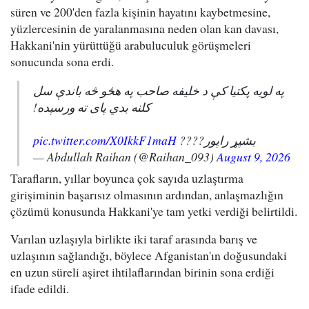
süren ve 200'den fazla kişinin hayatını kaybetmesine,
yüzlercesinin de yaralanmasına neden olan kan davası,
Hakkani'nin yürüttüğü arabuluculuk görüşmeleri
sonucunda sona erdi.
په لویه پکتیا کې د خلیفه صاحب په هڅو څه باندې سل
کلنه بدي پای ته ورسېده!
pic.twitter.com/X0IkkF1maH
بشپړ راپور????
— Abdullah Raihan (@Raihan_093)
August 9, 2026
Tarafların, yıllar boyunca çok sayıda uzlaştırma
girişiminin başarısız olmasının ardından, anlaşmazlığın
çözümü konusunda Hakkani'ye tam yetki verdiği belirtildi.
Varılan uzlaşıyla birlikte iki taraf arasında barış ve
uzlaşının sağlandığı, böylece Afganistan'ın doğusundaki
en uzun süreli aşiret ihtilaflarından birinin sona erdiği
ifade edildi.