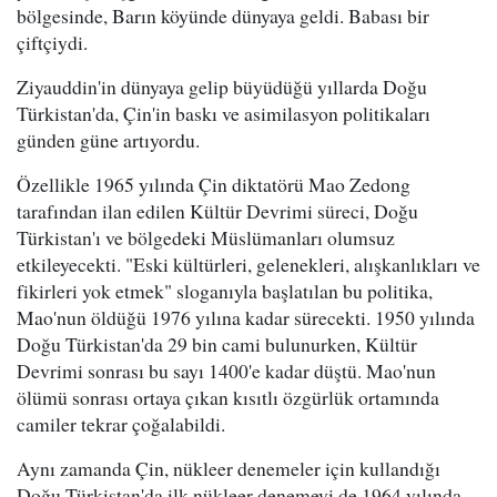
bölgesinde, Barın köyünde dünyaya geldi. Babası bir
çiftçiydi.
Ziyauddin'in dünyaya gelip büyüdüğü yıllarda Doğu
Türkistan'da, Çin'in baskı ve asimilasyon politikaları
günden güne artıyordu.
Özellikle 1965 yılında Çin diktatörü Mao Zedong
tarafından ilan edilen Kültür Devrimi süreci, Doğu
Türkistan'ı ve bölgedeki Müslümanları olumsuz
etkileyecekti. "Eski kültürleri, gelenekleri, alışkanlıkları ve
fikirleri yok etmek" sloganıyla başlatılan bu politika,
Mao'nun öldüğü 1976 yılına kadar sürecekti. 1950 yılında
Doğu Türkistan'da 29 bin cami bulunurken, Kültür
Devrimi sonrası bu sayı 1400'e kadar düştü. Mao'nun
ölümü sonrası ortaya çıkan kısıtlı özgürlük ortamında
camiler tekrar çoğalabildi.
Aynı zamanda Çin, nükleer denemeler için kullandığı
Doğu Türkistan'da ilk nükleer denemeyi de 1964 yılında