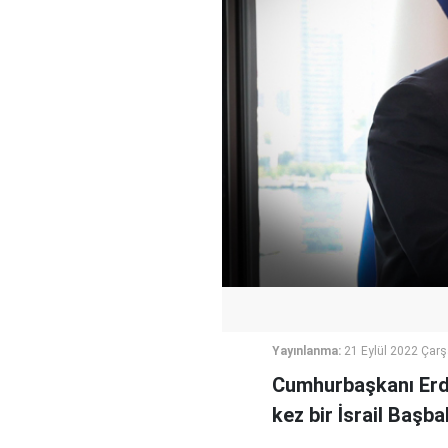
Yayınlanma:
21 Eylül 2022 Çar
Cumhurbaşkanı Erdoğ
kez bir İsrail Başba