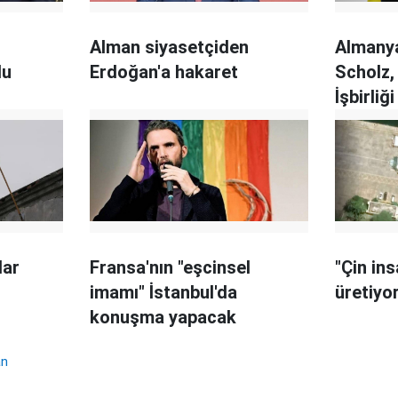
Alman siyasetçiden
Almany
du
Erdoğan'a hakaret
Scholz,
İşbirli
'çok rah
lar
Fransa'nın "eşcinsel
"Çin ins
imamı" İstanbul'da
üretiyo
konuşma yapacak
an