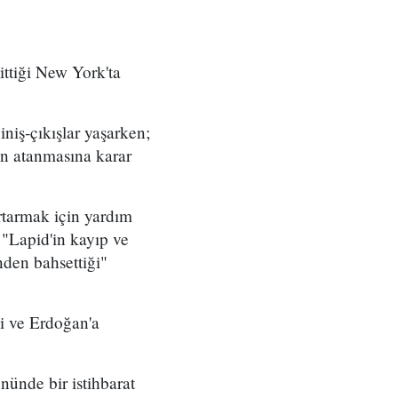
ttiği New York'ta
iniş-çıkışlar yaşarken;
en atanmasına karar
urtarmak için yardım
 "Lapid'in kayıp ve
den bahsettiği"
iği ve Erdoğan'a
nünde bir istihbarat