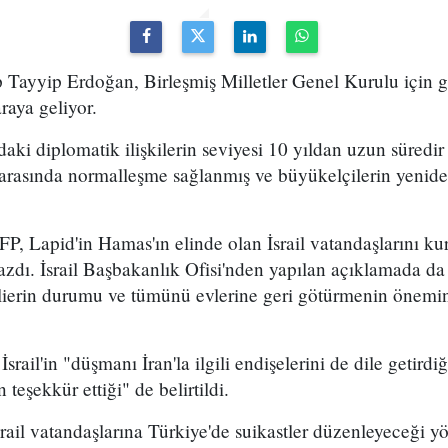
ayyip Erdoğan, Birleşmiş Milletler Genel Kurulu için gi
araya geliyor.
ndaki diplomatik ilişkilerin seviyesi 10 yıldan uzun süredir 
e arasında normalleşme sağlanmış ve büyükelçilerin yenid
FP, Lapid'in Hamas'ın elinde olan İsrail vatandaşlarını k
zdı. İsrail Başbakanlık Ofisi'nden yapılan açıklamada da
llierin durumu ve tümünü evlerine geri götürmenin önemin
srail'in "düşmanı İran'la ilgili endişelerini de dile getird
n teşekkür ettiği" de belirtildi.
srail vatandaşlarına Türkiye'de suikastler düzenleyeceği yö