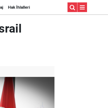
aj
Hak İhlalleri
srail