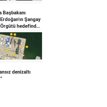
a Başbakanı
 Erdoğan'ın Şangay
ği Örgütü hedefinden
atsız'
ansız denizaltı
r"