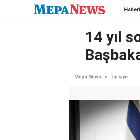
Haber
14 yıl s
Başbaka
Mepa News
>
Türkiye