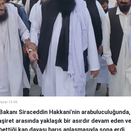
azar 16:06
i Bakanı Siraceddin Hakkani'nin arabuluculuğunda,
i aşiret arasında yaklaşık bir asırdır devam eden v
ybettiği kan davası barış anlaşmasıyla sona erdi.