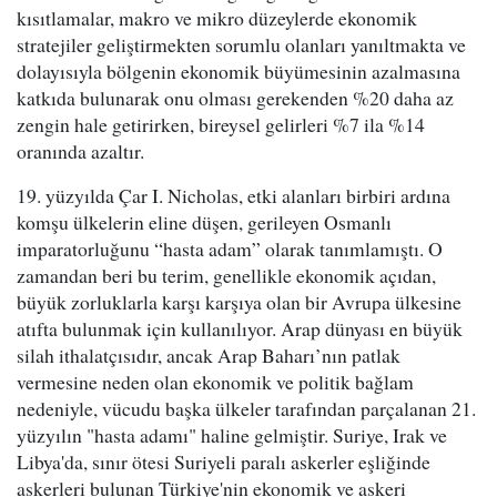
kısıtlamalar, makro ve mikro düzeylerde ekonomik
stratejiler geliştirmekten sorumlu olanları yanıltmakta ve
dolayısıyla bölgenin ekonomik büyümesinin azalmasına
katkıda bulunarak onu olması gerekenden %20 daha az
zengin hale getirirken, bireysel gelirleri %7 ila %14
oranında azaltır.
19. yüzyılda Çar I. Nicholas, etki alanları birbiri ardına
komşu ülkelerin eline düşen, gerileyen Osmanlı
imparatorluğunu “hasta adam” olarak tanımlamıştı. O
zamandan beri bu terim, genellikle ekonomik açıdan,
büyük zorluklarla karşı karşıya olan bir Avrupa ülkesine
atıfta bulunmak için kullanılıyor. Arap dünyası en büyük
silah ithalatçısıdır, ancak Arap Baharı’nın patlak
vermesine neden olan ekonomik ve politik bağlam
nedeniyle, vücudu başka ülkeler tarafından parçalanan 21.
yüzyılın "hasta adamı" haline gelmiştir. Suriye, Irak ve
Libya'da, sınır ötesi Suriyeli paralı askerler eşliğinde
askerleri bulunan Türkiye'nin ekonomik ve askeri