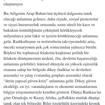
oluşturuyor.
Bu, bölgenin Arap Baharı'nın üçüncü dalgasına tanık
olacağı anlamına gelmez; daha ziyade, sosyal protestolar
ve siyasi huzursuzluk ortasında, uzun süreli bir kaos ve
hukukun üstünlüğünün çöküşünü körükleyecek
milyonlarca yeni fakir ve işsizin körükleneceği anlamına
gelir. Radikalleşme ve teröristlerin takviyesindeki artış,
önceki senaryonun pek çok sonucundan yalnızca biridir.
Böylesi bir toplumsal felaketin kuşkusuz politik bir
felakete dönüşmesinin nedeni, (bu, devletin başarısızlığı
anlamına gelebilir), küresel düzeyde en yüksek eşitsizlik
oranına sahip bir bölgede dikey (halklar ve devletleri
arasında) ve yatay (vatandaş grupları arasında) olarak
“derin yapısal güven krizi” anlamına gelir. Dikey güven
eksikliği, en iyi, vatandaşların ve ekonomi uzmanlarının
bilgiye erişememesiyle kendini gösterir. Dünya Bankası'na
göre Ortadoğu ve Kuzey Afrika, şeffaflıkta mutlak düşüşe
tanık olan tek bölgedir. Bilgi özgürlüğü üzerindeki kronik