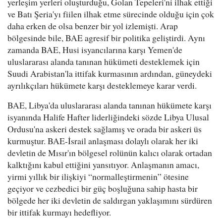
yerleşim yerleri oluşturduğu, Golan Tepeleri'ni ilhak ettiği
ve Batı Şeria'yı fiilen ilhak etme sürecinde olduğu için çok
daha erken de olsa benzer bir yol izlemişti. Arap
bölgesinde bile, BAE agresif bir politika geliştirdi. Aynı
zamanda BAE, Husi isyancılarına karşı Yemen'de
uluslararası alanda tanınan hükümeti desteklemek için
Suudi Arabistan'la ittifak kurmasının ardından, güneydeki
ayrılıkçıları hükümete karşı desteklemeye karar verdi.
BAE, Libya'da uluslararası alanda tanınan hükümete karşı
isyanında Halife Hafter liderliğindeki sözde Libya Ulusal
Ordusu'na askeri destek sağlamış ve orada bir askeri üs
kurmuştur. BAE-İsrail anlaşması dolaylı olarak her iki
devletin de Mısır'ın bölgesel rolünün kalıcı olarak ortadan
kalktığını kabul ettiğini yansıtıyor. Anlaşmanın amacı,
yirmi yıllık bir ilişkiyi “normalleştirmenin” ötesine
geçiyor ve cezbedici bir güç boşluğuna sahip hasta bir
bölgede her iki devletin de saldırgan yaklaşımını sürdüren
bir ittifak kurmayı hedefliyor.