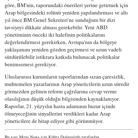
göre, BM'nin, raporundaki önerileri yerine getirmek için
Arap bölgesindeki rolünü yeniden yapılandırması ve altı
yıl önce BM Genel Sekreteri'ne sunduğum bir dizi
tavsiyeyi dikkate alması gerekebilir. Yeni ABD
yönetiminin önceki iki halefinin politikalarını
değerlendirmesi gerekirken, Avrupa'nın da bölgeye
yaklaşımını yeniden gözden geçirmesi ve uzun vadeli
sürdürülebilir istikrara katkıda bulunacak politikalar
benimsemesi gerekiyor.
Uluslararası kurumların raporlarından sızan çaresizlik,
muhtemelen yazarlarının Arap yöneticilerin uzun süredir
görmezden gelinen reform çağrılarına cevap verme
olasılığının düşük olduğu bilgisinden kaynaklanıyor.
Raporlar, 21. yüzyılın hasta adamının huzur içinde
ölmeyeceğinin sinyallerini verdikleri kadar Arap
yöneticilere de hitap ediyor gibi görünmüyor.
Bu yazı Mepa News için Kübra Doğrusözlü tarafından