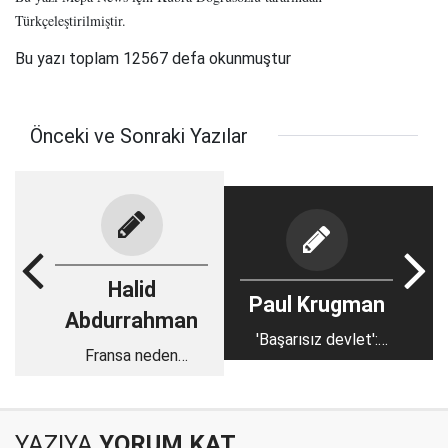
Türkçeleştirilmiştir.
Bu yazı toplam 12567 defa okunmuştur
Önceki ve Sonraki Yazılar
Halid
Paul Krugman
Abdurrahman
'Başarısız devlet':
Fransa neden
Amerika iflas mı
Mali'de?
ediyor?
YAZIYA
YORUM KAT