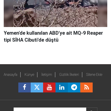
Yemen'de kullanılan ABD'ye ait MQ-9 Reaper
tipi SİHA Cibuti'de düştü
Anasayfa
Künye
İletişim
Gizlilik İlkeleri
Sitene Ekle