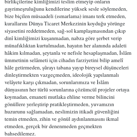
birlikçilerine kimliğimizi teslim etmeyip onların
gayrimeşruluğunu kendilerine yüksek sesle söylemeden,
bize biçilen müsaadeli (ısmarlama) imanı terk etmeden,
kurallarını Dünya Ticaret Merkezinin koyduğu yörünge
siyasetini reddetmeden, sağ-sol kamplaşmasından çıkıp
dinî kimliğimizi kuşanmadan, nabza göre şerbet verip
münafıklıktan kurtulmadan, hayatın her alanında adaleti
hâkim kılmadan, şeytanla ve nefisle hesaplaşmadan, İslâm
ümmetinin selâmeti için cihadın farziyetini bilip amelî
hâle getirmeden, şûrayı tabana yayıp bireysel düşünceleri
dinleştirmekten vazgeçmeden, ideolojik yapılanmalı
velâyete karşı çıkmadan, sorunlarımıza ve İslâm
dünyasının her türlü sorunlarına çözümcül projeler ortaya
koymadan, emaneti mutlaka ehline verme bilincini
gönüllere yerleştirip pratikleştirmeden, yuvamızın
huzurunu sağlamadan, neslimizin itikadi güvenliğini
temin etmeden, zihin ve gönül aydınlanmasını ikmal
etmeden, gerçek bir denenmeden geçmekten
bahsedilemez.