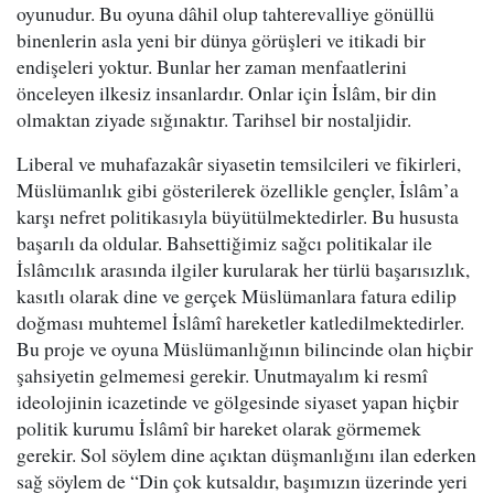
oyunudur. Bu oyuna dâhil olup tahterevalliye gönüllü
binenlerin asla yeni bir dünya görüşleri ve itikadi bir
endişeleri yoktur. Bunlar her zaman menfaatlerini
önceleyen ilkesiz insanlardır. Onlar için İslâm, bir din
olmaktan ziyade sığınaktır. Tarihsel bir nostaljidir.
Liberal ve muhafazakâr siyasetin temsilcileri ve fikirleri,
Müslümanlık gibi gösterilerek özellikle gençler, İslâm’a
karşı nefret politikasıyla büyütülmektedirler. Bu hususta
başarılı da oldular. Bahsettiğimiz sağcı politikalar ile
İslâmcılık arasında ilgiler kurularak her türlü başarısızlık,
kasıtlı olarak dine ve gerçek Müslümanlara fatura edilip
doğması muhtemel İslâmî hareketler katledilmektedirler.
Bu proje ve oyuna Müslümanlığının bilincinde olan hiçbir
şahsiyetin gelmemesi gerekir. Unutmayalım ki resmî
ideolojinin icazetinde ve gölgesinde siyaset yapan hiçbir
politik kurumu İslâmî bir hareket olarak görmemek
gerekir. Sol söylem dine açıktan düşmanlığını ilan ederken
sağ söylem de “Din çok kutsaldır, başımızın üzerinde yeri