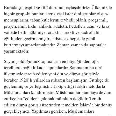
Burada şu tespiti ve fiilî durumu paylaşabiliriz: Ülkemizde
hiçbir grup -ki bunlar ister siyasi ister dinî gruplar olsun-
mensuplarını, taban kitlelerini tevhidî, plânlı, programlı,
projeli, ilmî, fıkhi, ahlâklı, adaletli, hedefleri uzun ve kısa
vadede belli, hâkimiyet odaklı, sürekli ve kadrolu bir
eğitimden geçirmemiştir. İstisnasız hepsi de günü
kurtarmayı amaçlamaktadır. Zaman zaman da sapmalar
yaşamaktadır.
Saymış olduğumuz sapmaların en büyüğü ideolojik
tercihlere bağlı itikadi sapmalardır. Sapmanın bu türü
ülkemizde tercih edilen yeni din ve dünya görüşüyle
beraber 1920’li yıllardan itibaren başlamıştır. Gittikçe de
güçlenmiş ve yerleşmiştir. Takip ettiği farklı metotlarla
Müslümanları kandırmıştır. Müslümanlar kanmaya devam
ettikçe bu “çölden” çıkmak mümkün değildir. Tercih
edilen dünya görüşü üzerinden temelden İslâm’a bir dönüş
gerçekleşmez. Yapılması gereken, Müslümanları