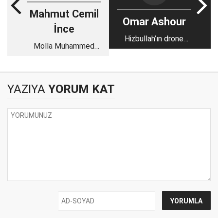
Mahmut Cemil
Omar Ashour
İnce
Hizbullah’ın drone
Molla Muhammed
kapasitesi İsrail’i
Ömer'in vefat ettiği
zorlayabilir mi?
gün ne olmuştu?
YAZIYA
YORUM KAT