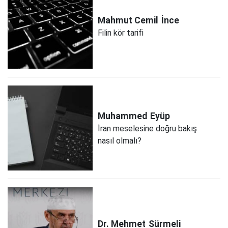
Mahmut Cemil
İnce
Filin kör tarifi
Muhammed
Eyüp
İran meselesine doğru bakış
nasıl olmalı?
Dr. Mehmet
Sürmeli