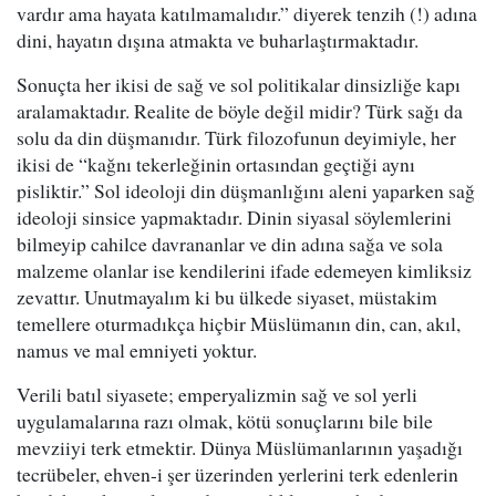
vardır ama hayata katılmamalıdır.” diyerek tenzih (!) adına
dini, hayatın dışına atmakta ve buharlaştırmaktadır.
Sonuçta her ikisi de sağ ve sol politikalar dinsizliğe kapı
aralamaktadır. Realite de böyle değil midir? Türk sağı da
solu da din düşmanıdır. Türk filozofunun deyimiyle, her
ikisi de “kağnı tekerleğinin ortasından geçtiği aynı
pisliktir.” Sol ideoloji din düşmanlığını aleni yaparken sağ
ideoloji sinsice yapmaktadır. Dinin siyasal söylemlerini
bilmeyip cahilce davrananlar ve din adına sağa ve sola
malzeme olanlar ise kendilerini ifade edemeyen kimliksiz
zevattır. Unutmayalım ki bu ülkede siyaset, müstakim
temellere oturmadıkça hiçbir Müslümanın din, can, akıl,
namus ve mal emniyeti yoktur.
Verili batıl siyasete; emperyalizmin sağ ve sol yerli
uygulamalarına razı olmak, kötü sonuçlarını bile bile
mevziiyi terk etmektir. Dünya Müslümanlarının yaşadığı
tecrübeler, ehven-i şer üzerinden yerlerini terk edenlerin