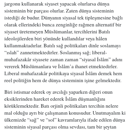
jargonu kullanarak siyaset yapacak olurlarsa dünya
sisteminin bir parçası olurlar. Zaten dünya sisteminin
istediği de budur. Dünyanın siyasal tek tipleşmesine bağlı
olarak ellerindeki bunca zenginliğe rağmen alternatif bir
siyaset üretemeyen Müslümanlar, tercihlerini Batılı
ideolojilerden biri yönünde kullandılar veya hâlen
kullanmaktadırlar. Batılı sağ politikaları dinle soslamayı
“ıslah” zannetmektedirler. Soslanmış sağ; liberal-
muhafazakâr siyasete zaman zaman “siyasal İslâm” adını
vererek Müslümanlara ve İslâm’a ihanet etmektedirler.
Liberal muhafazakâr politikaya siyasal İslâm demek hem
reel politiğin hem de dünya sisteminin işine gelmektedir.
Biri istismar ederek oy avcılığı yaparken diğeri onun
eksiklerinden hareket ederek İslâm düşmanlığını
körüklemektedir. Batı orjinli politikaları tercihin nelere
mal olduğu ayrı bir çalışmanın konusudur. Unutmayalım ki
ülkemizde “sağ” ve “sol” kavramlarıyla ifade edilen dünya
sisteminin siyasal parçası olma sevdası, tam bir şeytan