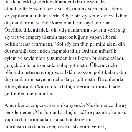
bir daha eski güçlerine dönemediklerine şehadet
etmektedir. Ehven-i şer siyaseti, mutlak şerre nefes alma
ve yapılanma imkânı verir. Böyle bir siyasette sadece İslâm
düşmanlarının ve dine karşı olanların sayıları artar.
Özelikle ülkemizdeki din düşmanlarının sayısını yerli sağ
siyaset ve emperyalizmin taşeronluğunu yapan liberal
politikacılar artırmıştır. (Sol söylem tüm primini aleni din
düşmanlığı üzerinden yapmaktadır.) Onların münafık
eylem ve söylemleri yüzünden bu ülkenin binlerce evlâdı,
gerçek dinle tanışamadan ölüp gitmiştir. Ülkemizdeki
plânlı din istismarcılığı veya İslâmizasyon politikaları, din
düşmanlarının sayısını daha da çoğaltmıştır. Bu anlamda
fitne çıkaranlar/küfrün farklı biçimlerini kurumsal hâle
getirenler, melundurlar.
Amerikancı emperyalizmin karşısında Müslümanca duruş
sergilemeden, Müslümanları hiçbir kâfire pazarlık konusu
yapmaktan arınmadan, kanaat önderlerini
tanrılaştırmaktan vazgeçmeden, sistemin yerel iş