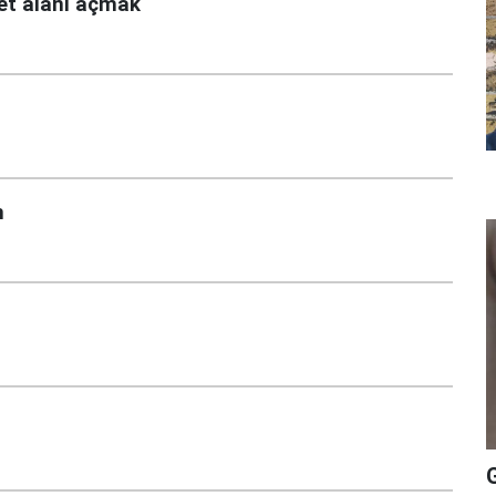
et alanı açmak
m