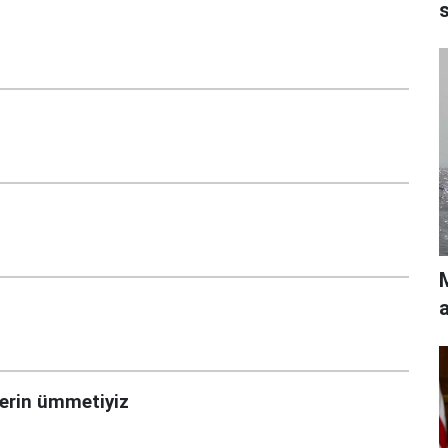
M
a
erin ümmetiyiz