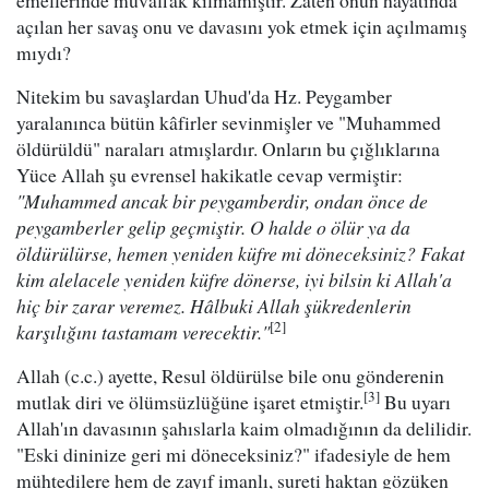
emellerinde muvaffak kılmamıştır. Zaten onun hayatında
açılan her savaş onu ve davasını yok etmek için açılmamış
mıydı?
Nitekim bu savaşlardan Uhud'da Hz. Peygamber
yaralanınca bütün kâfirler sevinmişler ve "Muhammed
öldürüldü" naraları atmışlardır. Onların bu çığlıklarına
Yüce Allah şu evrensel hakikatle cevap vermiştir:
"Muhammed ancak bir peygamberdir, ondan önce de
peygamberler gelip geçmiştir. O halde o ölür ya da
öldürülürse, hemen yeniden küfre mi döneceksiniz? Fakat
kim alelacele yeniden küfre dönerse, iyi bilsin ki Allah'a
hiç bir zarar veremez. Hâlbuki Allah şükredenlerin
[2]
karşılığını tastamam verecektir."
Allah (c.c.) ayette, Resul öldürülse bile onu gönderenin
[3]
mutlak diri ve ölümsüzlüğüne işaret etmiştir.
Bu uyarı
Allah'ın davasının şahıslarla kaim olmadığının da delilidir.
"Eski dininize geri mi döneceksiniz?" ifadesiyle de hem
mühtedilere hem de zayıf imanlı, sureti haktan gözüken