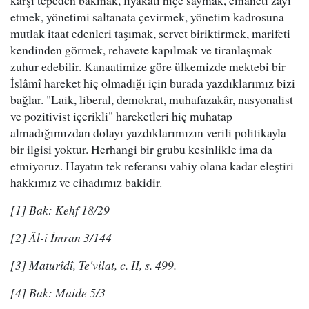
karşı tepeden bakmak, liyakati hiçe saymak, emaneti zayi
etmek, yönetimi saltanata çevirmek, yönetim kadrosuna
mutlak itaat edenleri taşımak, servet biriktirmek, marifeti
kendinden görmek, rehavete kapılmak ve tiranlaşmak
zuhur edebilir. Kanaatimize göre ülkemizde mektebi bir
İslâmî hareket hiç olmadığı için burada yazdıklarımız bizi
bağlar. "Laik, liberal, demokrat, muhafazakâr, nasyonalist
ve pozitivist içerikli" hareketleri hiç muhatap
almadığımızdan dolayı yazdıklarımızın verili politikayla
bir ilgisi yoktur. Herhangi bir grubu kesinlikle ima da
etmiyoruz. Hayatın tek referansı vahiy olana kadar eleştiri
hakkımız ve cihadımız bakidir.
[1] Bak: Kehf 18/29
[2] Âl-i İmran 3/144
[3] Maturîdî, Te'vilat, c. II, s. 499.
[4] Bak: Maide 5/3