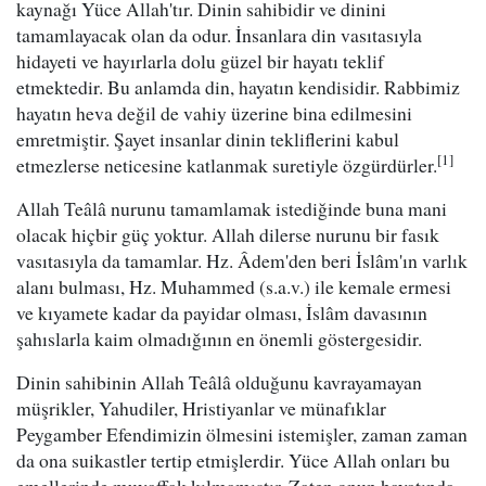
kaynağı Yüce Allah'tır. Dinin sahibidir ve dinini
tamamlayacak olan da odur. İnsanlara din vasıtasıyla
hidayeti ve hayırlarla dolu güzel bir hayatı teklif
etmektedir. Bu anlamda din, hayatın kendisidir. Rabbimiz
hayatın heva değil de vahiy üzerine bina edilmesini
emretmiştir. Şayet insanlar dinin tekliflerini kabul
[1]
etmezlerse neticesine katlanmak suretiyle özgürdürler.
Allah Teâlâ nurunu tamamlamak istediğinde buna mani
olacak hiçbir güç yoktur. Allah dilerse nurunu bir fasık
vasıtasıyla da tamamlar. Hz. Âdem'den beri İslâm'ın varlık
alanı bulması, Hz. Muhammed (s.a.v.) ile kemale ermesi
ve kıyamete kadar da payidar olması, İslâm davasının
şahıslarla kaim olmadığının en önemli göstergesidir.
Dinin sahibinin Allah Teâlâ olduğunu kavrayamayan
müşrikler, Yahudiler, Hristiyanlar ve münafıklar
Peygamber Efendimizin ölmesini istemişler, zaman zaman
da ona suikastler tertip etmişlerdir. Yüce Allah onları bu