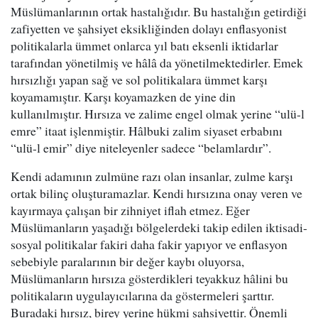
Müslümanlarının ortak hastalığıdır. Bu hastalığın getirdiği
zafiyetten ve şahsiyet eksikliğinden dolayı enflasyonist
politikalarla ümmet onlarca yıl batı eksenli iktidarlar
tarafından yönetilmiş ve hâlâ da yönetilmektedirler. Emek
hırsızlığı yapan sağ ve sol politikalara ümmet karşı
koyamamıştır. Karşı koyamazken de yine din
kullanılmıştır. Hırsıza ve zalime engel olmak yerine “ulü-l
emre” itaat işlenmiştir. Hâlbuki zalim siyaset erbabını
“ulü-l emir” diye niteleyenler sadece “belamlardır”.
Kendi adamının zulmüne razı olan insanlar, zulme karşı
ortak bilinç oluşturamazlar. Kendi hırsızına onay veren ve
kayırmaya çalışan bir zihniyet iflah etmez. Eğer
Müslümanların yaşadığı bölgelerdeki takip edilen iktisadi-
sosyal politikalar fakiri daha fakir yapıyor ve enflasyon
sebebiyle paralarının bir değer kaybı oluyorsa,
Müslümanların hırsıza gösterdikleri teyakkuz hâlini bu
politikaların uygulayıcılarına da göstermeleri şarttır.
Buradaki hırsız, birey yerine hükmi şahsiyettir. Önemli