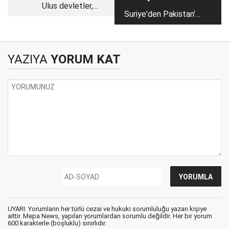
Ulus devletler,
Suriye'den Pakistan'a
modern ülkeler ve
cezaevlerinde
İslam
kaybolan insanlar
YAZIYA
YORUM KAT
UYARI: Yorumların her türlü cezai ve hukuki sorumluluğu yazan kişiye
aittir. Mepa News, yapılan yorumlardan sorumlu değildir. Her bir yorum
600 karakterle (boşluklu) sınırlıdır.