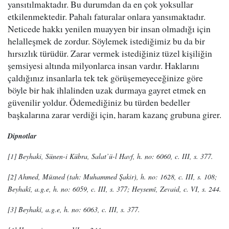
yansıtılmaktadır. Bu durumdan da en çok yoksullar
etkilenmektedir. Pahalı faturalar onlara yansımaktadır.
Neticede hakkı yenilen muayyen bir insan olmadığı için
helalleşmek de zordur. Söylemek istediğimiz bu da bir
hırsızlık türüdür. Zarar vermek istediğiniz tüzel kişiliğin
şemsiyesi altında milyonlarca insan vardır. Haklarını
çaldığınız insanlarla tek tek görüşemeyeceğinize göre
böyle bir hak ihlalinden uzak durmaya gayret etmek en
güvenilir yoldur. Ödemediğiniz bu türden bedeller
başkalarına zarar verdiği için, haram kazanç grubuna girer.
Dipnotlar
[1] Beyhaki, Sünen-i Kübra, Salat’ü-l Havf, h. no: 6060, c. III, s. 377.
[2] Ahmed, Müsned (tah: Muhammed Şakir), h. no: 1628, c. III, s. 108;
Beyhakî, a.g.e, h. no: 6059, c. III, s. 377; Heysemî, Zevaid, c. VI, s. 244.
[3] Beyhakî, a.g.e, h. no: 6063, c. III, s. 377.