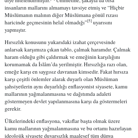
diye nitelendirmiştir.
Ümmetine, şakayla da olsa
insanların mallarını almamayı tavsiye etmiş ve “Hiçbir
Müslümanın malının diğer Müslümana gönül rızası
[5]
haricinde geçmesinin helal olmadığı”
uyarısını
yapmıştır.
Hırsızlık konusunu yukarıdaki izahat çerçevesinde
anlarsak karşımıza çıkan tablo, çalmak haramdır. Çalmak
haram olduğu gibi çaldırmak ve emeğinin karşılığını
korumamak da İslâm’da yerilmiştir. Hırsızlığa razı olan,
emeğe karşı en saygısız davranan kimsedir. Fakat hırsıza
karşı çeşitli önlemler alarak duyarlı olan Müslüman
şahsiyetlerin aynı duyarlılığı enflasyonist siyasete, kamu
mallarının yağmalanmasına ve dağıtımda adaleti
göstermeyen devlet yapılanmasına karşı da göstermeleri
gerekir.
Ülkelerindeki enflasyona, vakıflar başta olmak üzere
kamu mallarının yağmalanmasına ve bu ortamı hazırlayan
ideolojik siyasete duyarsızlık maalesef tüm dünya