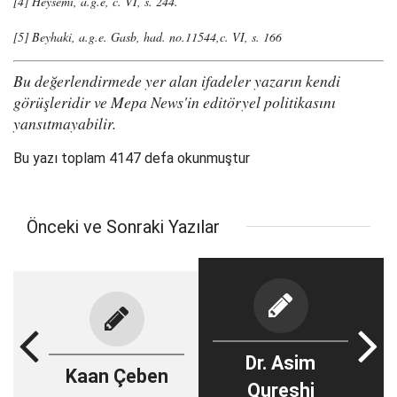
[4] Heysemi, a.g.e, c. VI, s. 244.
[5] Beyhaki, a.g.e. Gasb, had. no.11544,c. VI, s. 166
Bu değerlendirmede yer alan ifadeler yazarın kendi
görüşleridir ve Mepa News'in editöryel politikasını
yansıtmayabilir.
Bu yazı toplam 4147 defa okunmuştur
Önceki ve Sonraki Yazılar
Dr. Asim
Kaan Çeben
Qureshi