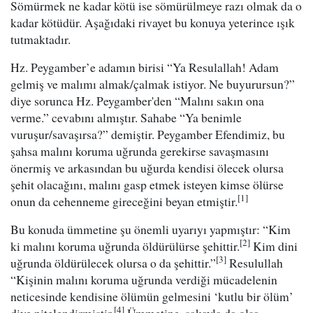
Sömürmek ne kadar kötü ise sömürülmeye razı olmak da o
kadar kötüdür. Aşağıdaki rivayet bu konuya yeterince ışık
tutmaktadır.
Hz. Peygamber’e adamın birisi “Ya Resulallah! Adam
gelmiş ve malımı almak/çalmak istiyor. Ne buyurursun?”
diye sorunca Hz. Peygamber'den “Malını sakın ona
verme.” cevabını almıştır. Sahabe “Ya benimle
vuruşur/savaşırsa?” demiştir. Peygamber Efendimiz, bu
şahsa malını koruma uğrunda gerekirse savaşmasını
önermiş ve arkasından bu uğurda kendisi ölecek olursa
şehit olacağını, malını gasp etmek isteyen kimse ölürse
[1]
onun da cehenneme gireceğini beyan etmiştir.
Bu konuda ümmetine şu önemli uyarıyı yapmıştır: “Kim
[2]
ki malını koruma uğrunda öldürülürse şehittir.
Kim dini
[3]
uğrunda öldürülecek olursa o da şehittir.”
Resulullah
“Kişinin malını koruma uğrunda verdiği mücadelenin
neticesinde kendisine ölümün gelmesini ‘kutlu bir ölüm’
[4]