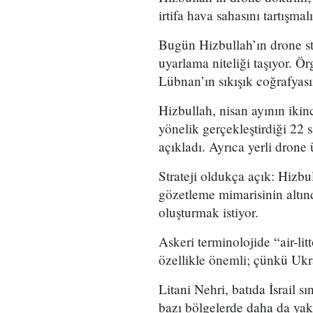
irtifa hava sahasını tartışma
Bugün Hizbullah’ın drone str
uyarlama niteliği taşıyor. Ö
Lübnan’ın sıkışık coğrafyası
Hizbullah, nisan ayının ikinc
yönelik gerçekleştirdiği 22 
açıkladı. Ayrıca yerli drone
Strateji oldukça açık: Hizbu
gözetleme mimarisinin altınd
oluşturmak istiyor.
Askeri terminolojide “air-lit
özellikle önemli; çünkü Ukr
Litani Nehri, batıda İsrail 
bazı bölgelerde daha da yakın.