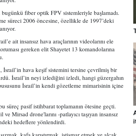
a bugünkü fiber optik FPV sistemleriyle başlamadı.
me süreci 2006 öncesine, özellikle de 1997’deki
anıyor.
il’e ait insansız hava araçlarının videolarını ele
 koruması gereken elit Shayetet 13 komandolarına
u.
 İsrail’in hava keşif sistemini tersine çevrilmiş bir
dü. İsrail’in neyi izlediğini izledi, hangi güzergahın
e pususunu İsrail’in kendi gözetleme mimarisinin içine
u süreç pasif istihbarat toplamanın ötesine geçti.
l ve Mirsad drone'larını -patlayıcı taşıyan insansız
i
çindeki hedeflere yönlendirdi.
 sızmak, kafa karıştırmak, istismar etmek ve alçak