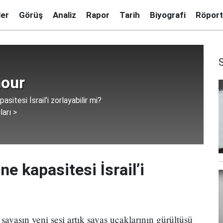
ler
Görüş
Analiz
Rapor
Tarih
Biyografi
Röport
our
asitesi İsrail’i zorlayabilir mi?
ları >
ne kapasitesi İsrail’i
savaşın yeni sesi artık savaş uçaklarının gürültüsü