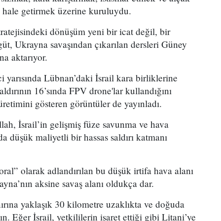
lı hale getirmek üzerine kuruluydu.
atejisindeki dönüşüm yeni bir icat değil, bir
rgüt, Ukrayna savaşından çıkarılan dersleri Güney
na aktarıyor.
i yarısında Lübnan’daki İsrail kara birliklerine
saldırının 16’sında FPV drone'lar kullandığını
 üretimini gösteren görüntüler de yayınladı.
llah, İsrail’in gelişmiş füze savunma ve hava
a düşük maliyetli bir hassas saldırı katmanı
toral” olarak adlandırılan bu düşük irtifa hava alanı
ayna’nın aksine savaş alanı oldukça dar.
sınırına yaklaşık 30 kilometre uzaklıkta ve doğuda
 Eğer İsrail, yetkililerin işaret ettiği gibi Litani’ye