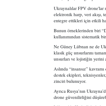
Ukraynalılar FPV drone'lar n
elektronik harp, veri akışı, 
entegre ettikleri için etkili h
Bunun örneklerinden biri “D
kullanımından sistematik bi
Ne Güney Lübnan ne de Ukra
klasik güç unsurlarını tamaml
unsurları ve lojistiğin yerini
Aslında “insansız” kavramı d
destek ekipleri, teknisyenle
zinciri bulunuyor.
Ayrıca Rusya’nın Ukrayna’da 
drone güvenilirliğini düşüreb