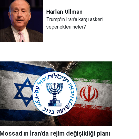
Harlan
Ullman
Trump'ın İran'a karşı askeri
seçenekleri neler?
Mossad'ın İran'da rejim değişikliği planı