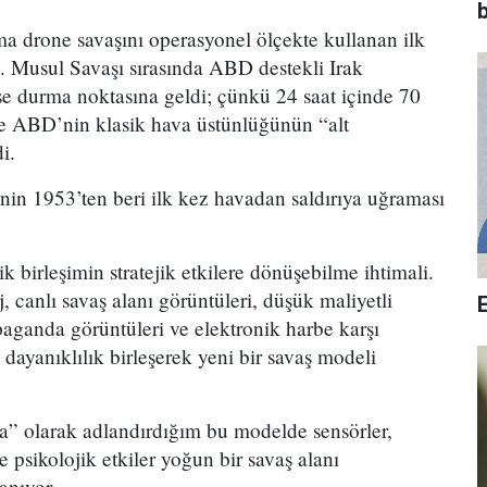
b
a drone savaşını operasyonel ölçekte kullanan ilk
di. Musul Savaşı sırasında ABD destekli Irak
yse durma noktasına geldi; çünkü 24 saat içinde 70
ve ABD’nin klasik hava üstünlüğünün “alt
i.
nin 1953’ten beri ilk kez havadan saldırıya uğraması
k birleşimin stratejik etkilere dönüşebilme ihtimali.
j, canlı savaş alanı görüntüleri, düşük maliyetli
paganda görüntüleri ve elektronik harbe karşı
 dayanıklılık birleşerek yeni bir savaş modeli
a” olarak adlandırdığım bu modelde sensörler,
 ve psikolojik etkiler yoğun bir savaş alanı
anıyor.