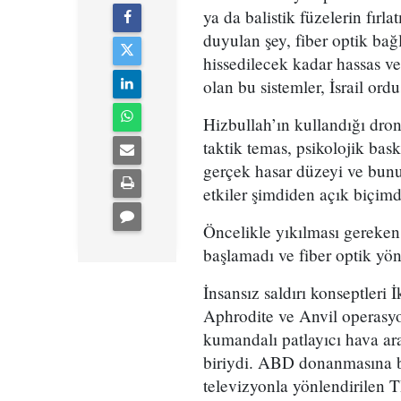
ya da balistik füzelerin fır
duyulan şey, fiber optik bağl
hissedilecek kadar hassas ve
olan bu sistemler, İsrail ord
Hizbullah’ın kullandığı dron
taktik temas, psikolojik bas
gerçek hasar düzeyi ve bunun 
etkiler şimdiden açık biçim
Öncelikle yıkılması gereken 
başlamadı ve fiber optik yön
İnsansız saldırı konseptler
Aphrodite ve Anvil operasy
kumandalı patlayıcı hava ar
biriydi. ABD donanmasına ba
televizyonla yönlendirilen T