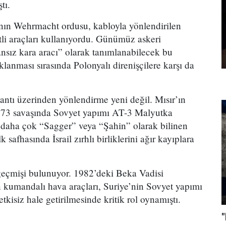
tı.
nın Wehrmacht ordusu, kabloyla yönlendirilen
etli araçları kullanıyordu. Günümüz askeri
sansız kara aracı” olarak tanımlanabilecek bu
lanması sırasında Polonyalı direnişçilere karşı da
antı üzerinden yönlendirme yeni değil. Mısır’ın
1973 savaşında Sovyet yapımı AT-3 Malyutka
 daha çok “Sagger” veya “Şahin” olarak bilinen
k safhasında İsrail zırhlı birliklerini ağır kayıplara
e geçmişi bulunuyor. 1982’deki Beka Vadisi
n kumandalı hava araçları, Suriye’nin Sovyet yapımı
kisiz hale getirilmesinde kritik rol oynamıştı.
"