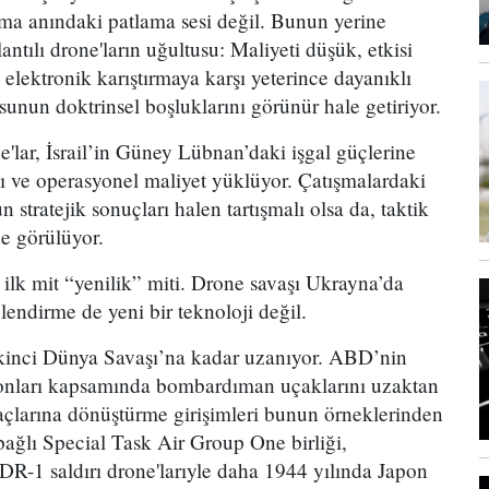
latma anındaki patlama sesi değil. Bunun yerine
antılı drone'ların uğultusu: Maliyeti düşük, etkisi
 elektronik karıştırmaya karşı yeterince dayanıklı
usunun doktrinsel boşluklarını görünür hale getiriyor.
e'lar, İsrail’in Güney Lübnan’daki işgal güçlerine
kı ve operasyonel maliyet yüklüyor. Çatışmalardaki
stratejik sonuçları halen tartışmalı olsa da, taktik
de görülüyor.
ilk mit “yenilik” miti. Drone savaşı Ukrayna’da
lendirme de yeni bir teknoloji değil.
i İkinci Dünya Savaşı’na kadar uzanıyor. ABD’nin
onları kapsamında bombardıman uçaklarını uzaktan
açlarına dönüştürme girişimleri bunun örneklerinden
ğlı Special Task Air Group One birliği,
DR-1 saldırı drone'larıyle daha 1944 yılında Japon