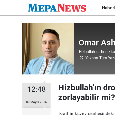
Haber
Omar Ash
Hizbullah’ın drone kap
Yazarın Tüm Yazı
Hizbullah’ın dro
12:48
zorlayabilir mi?
07 Mayıs 2026
İsrail’in kuzey cephesindeki 