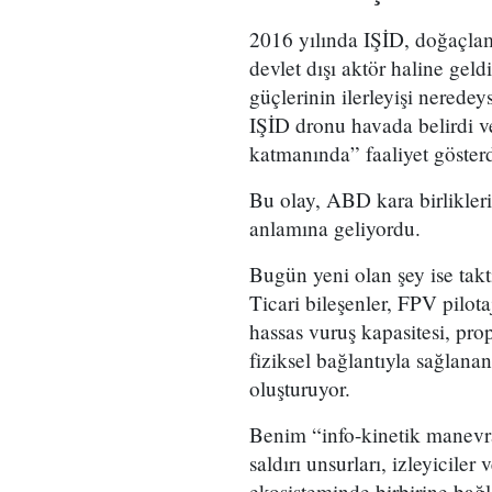
2016 yılında IŞİD, doğaçlam
devlet dışı aktör haline gel
güçlerinin ilerleyişi nerede
IŞİD dronu havada belirdi 
katmanında” faaliyet gösterd
Bu olay, ABD kara birlikleri
anlamına geliyordu.
Bugün yeni olan şey ise takti
Ticari bileşenler, FPV pilota
hassas vuruş kapasitesi, pro
fiziksel bağlantıyla sağlanan
oluşturuyor.
Benim “info-kinetik manevr
saldırı unsurları, izleyiciler
ekosisteminde birbirine bağl