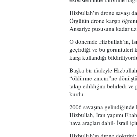
Hizbullah’ın drone savaşı d
Örgütün drone karşıtı öğren
Ansariye pususuna kadar uz
O dönemde Hizbullah’ın, İsra
geçirdiği ve bu görüntüleri
karşı kullandığı bildiriliyord
Başka bir ifadeyle Hizbullah,
“öldürme zinciri”ne dönüştür
takip edildiğini belirledi v
kurdu.
2006 savaşına gelindiğinde b
Hizbullah, İran yapımı Ebabi
hava araçları dahil- İsrail i
Hizbullah’ın drone doktrini;