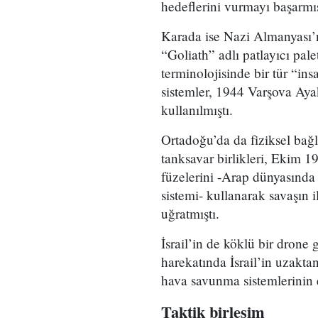
hedeflerini vurmayı başarmış
Karada ise Nazi Almanyası’
“Goliath” adlı patlayıcı pal
terminolojisinde bir tür “in
sistemler, 1944 Varşova Ayak
kullanılmıştı.
Ortadoğu’da da fiziksel bağl
tanksavar birlikleri, Ekim 
füzelerini -Arap dünyasında
sistemi- kullanarak savaşın il
uğratmıştı.
İsrail’in de köklü bir dron
harekatında İsrail’in uzakta
hava savunma sistemlerinin et
Taktik birleşim