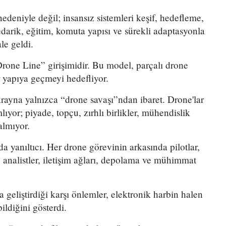
edeniyle değil; insansız sistemleri keşif, hedefleme,
tedarik, eğitim, komuta yapısı ve sürekli adaptasyonla
ale geldi.
rone Line” girişimidir. Bu model, parçalı drone
r yapıya geçmeyi hedefliyor.
yna yalnızca “drone savaşı”ndan ibaret. Drone'lar
ıyor; piyade, topçu, zırhlı birlikler, mühendislik
 almıyor.
a yanıltıcı. Her drone görevinin arkasında pilotlar,
r, analistler, iletişim ağları, depolama ve mühimmat
geliştirdiği karşı önlemler, elektronik harbin halen
ildiğini gösterdi.