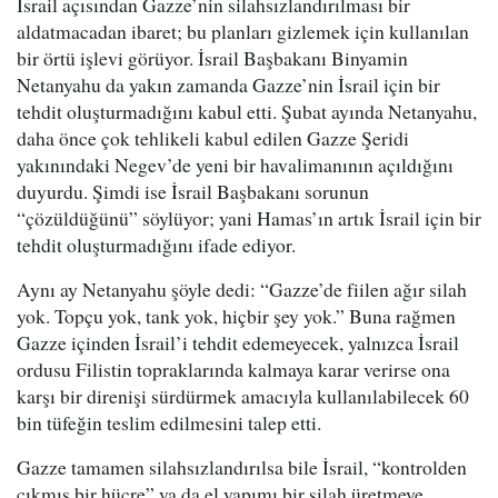
İsrail açısından Gazze’nin silahsızlandırılması bir
aldatmacadan ibaret; bu planları gizlemek için kullanılan
bir örtü işlevi görüyor. İsrail Başbakanı Binyamin
Netanyahu da yakın zamanda Gazze’nin İsrail için bir
tehdit oluşturmadığını kabul etti. Şubat ayında Netanyahu,
daha önce çok tehlikeli kabul edilen Gazze Şeridi
yakınındaki Negev’de yeni bir havalimanının açıldığını
duyurdu. Şimdi ise İsrail Başbakanı sorunun
“çözüldüğünü” söylüyor; yani Hamas’ın artık İsrail için bir
tehdit oluşturmadığını ifade ediyor.
Aynı ay Netanyahu şöyle dedi: “Gazze’de fiilen ağır silah
yok. Topçu yok, tank yok, hiçbir şey yok.” Buna rağmen
Gazze içinden İsrail’i tehdit edemeyecek, yalnızca İsrail
ordusu Filistin topraklarında kalmaya karar verirse ona
karşı bir direnişi sürdürmek amacıyla kullanılabilecek 60
bin tüfeğin teslim edilmesini talep etti.
Gazze tamamen silahsızlandırılsa bile İsrail, “kontrolden
çıkmış bir hücre” ya da el yapımı bir silah üretmeye