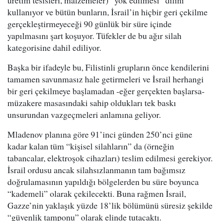
üretim tesisleri, malzemeler) “yok edilmesi” dilini
kullanıyor ve bütün bunların, İsrail’in hiçbir geri çekilme
gerçekleştirmeyeceği 90 günlük bir süre içinde
yapılmasını şart koşuyor. Tüfekler de bu ağır silah
kategorisine dahil ediliyor.
Başka bir ifadeyle bu, Filistinli grupların önce kendilerini
tamamen savunmasız hale getirmeleri ve İsrail herhangi
bir geri çekilmeye başlamadan -eğer gerçekten başlarsa-
müzakere masasındaki sahip oldukları tek baskı
unsurundan vazgeçmeleri anlamına geliyor.
Mladenov planına göre 91’inci günden 250’nci güne
kadar kalan tüm “kişisel silahların” da (örneğin
tabancalar, elektroşok cihazları) teslim edilmesi gerekiyor.
İsrail ordusu ancak silahsızlanmanın tam bağımsız
doğrulamasının yapıldığı bölgelerden bu süre boyunca
“kademeli” olarak çekilecekti. Buna rağmen İsrail,
Gazze’nin yaklaşık yüzde 18’lik bölümünü süresiz şekilde
“güvenlik tamponu” olarak elinde tutacaktı.