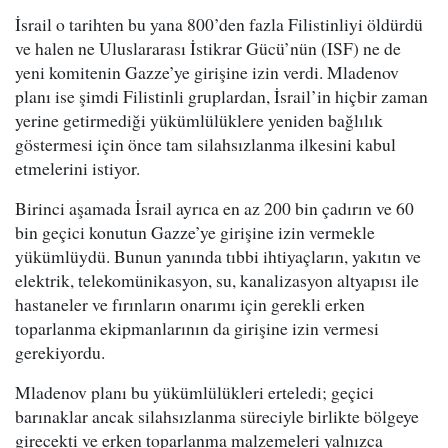
İsrail o tarihten bu yana 800’den fazla Filistinliyi öldürdü
ve halen ne Uluslararası İstikrar Gücü’nün (ISF) ne de
yeni komitenin Gazze’ye girişine izin verdi. Mladenov
planı ise şimdi Filistinli gruplardan, İsrail’in hiçbir zaman
yerine getirmediği yükümlülüklere yeniden bağlılık
göstermesi için önce tam silahsızlanma ilkesini kabul
etmelerini istiyor.
Birinci aşamada İsrail ayrıca en az 200 bin çadırın ve 60
bin geçici konutun Gazze’ye girişine izin vermekle
yükümlüydü. Bunun yanında tıbbi ihtiyaçların, yakıtın ve
elektrik, telekomünikasyon, su, kanalizasyon altyapısı ile
hastaneler ve fırınların onarımı için gerekli erken
toparlanma ekipmanlarının da girişine izin vermesi
gerekiyordu.
Mladenov planı bu yükümlülükleri erteledi; geçici
barınaklar ancak silahsızlanma süreciyle birlikte bölgeye
girecekti ve erken toparlanma malzemeleri yalnızca