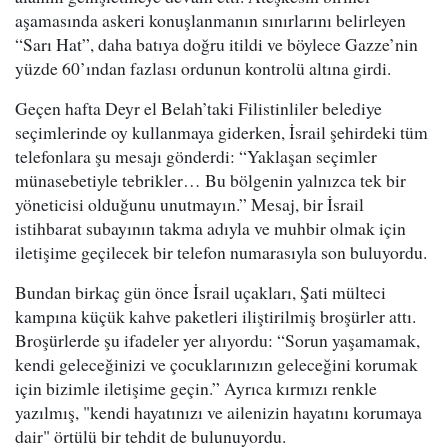
aşamasında askeri konuşlanmanın sınırlarını belirleyen
“Sarı Hat”, daha batıya doğru itildi ve böylece Gazze’nin
yüzde 60’ından fazlası ordunun kontrolü altına girdi.
Geçen hafta Deyr el Belah’taki Filistinliler belediye
seçimlerinde oy kullanmaya giderken, İsrail şehirdeki tüm
telefonlara şu mesajı gönderdi: “Yaklaşan seçimler
münasebetiyle tebrikler… Bu bölgenin yalnızca tek bir
yöneticisi olduğunu unutmayın.” Mesaj, bir İsrail
istihbarat subayının takma adıyla ve muhbir olmak için
iletişime geçilecek bir telefon numarasıyla son buluyordu.
Bundan birkaç gün önce İsrail uçakları, Şati mülteci
kampına küçük kahve paketleri iliştirilmiş broşürler attı.
Broşürlerde şu ifadeler yer alıyordu: “Sorun yaşamamak,
kendi geleceğinizi ve çocuklarınızın geleceğini korumak
için bizimle iletişime geçin.” Ayrıca kırmızı renkle
yazılmış, "kendi hayatınızı ve ailenizin hayatını korumaya
dair" örtülü bir tehdit de bulunuyordu.