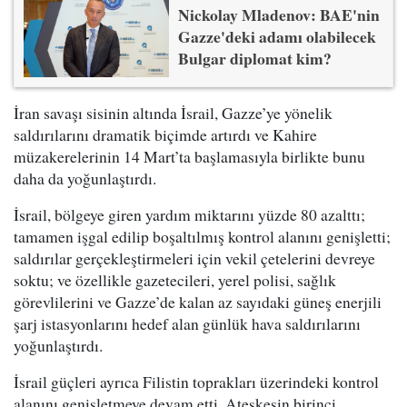
Nickolay Mladenov: BAE'nin
Gazze'deki adamı olabilecek
Bulgar diplomat kim?
İran savaşı sisinin altında İsrail, Gazze’ye yönelik
saldırılarını dramatik biçimde artırdı ve Kahire
müzakerelerinin 14 Mart’ta başlamasıyla birlikte bunu
daha da yoğunlaştırdı.
İsrail, bölgeye giren yardım miktarını yüzde 80 azalttı;
tamamen işgal edilip boşaltılmış kontrol alanını genişletti;
saldırılar gerçekleştirmeleri için vekil çetelerini devreye
soktu; ve özellikle gazetecileri, yerel polisi, sağlık
görevlilerini ve Gazze’de kalan az sayıdaki güneş enerjili
şarj istasyonlarını hedef alan günlük hava saldırılarını
yoğunlaştırdı.
İsrail güçleri ayrıca Filistin toprakları üzerindeki kontrol
alanını genişletmeye devam etti. Ateşkesin birinci