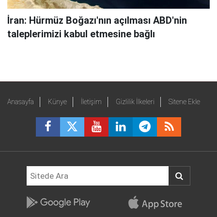
İran: Hürmüz Boğazı'nın açılması ABD'nin
taleplerimizi kabul etmesine bağlı
Anasayfa
Künye
İletişim
Gizlilik İlkeleri
Sitene Ekle