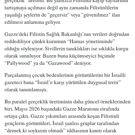
gerçeklik” üretimi. Bu yalnızca Filistinli kayıp sayılarının
tartışmaya açılması değil aynı zamanda Filistinlilerin
yaşadığı şeylerin de "geçersiz" veya "güvenilmez" ilan
edilmesi anlamına geliyor.
Gazze'deki Filistin Sağlık Bakanlığı’nın verileri doğrudan
reddediliyor çünkü kurumun “Hamas yönetiminde”
olduğu söyleniyor. Sivillerin tanıklıkları ise sıklıkla kurgu
olarak sunuluyor. Bazen buna küçümseyici biçimde
“Pallywood” ya da “Gazawood” deniyor.
Parçalanmış çocuk bedenlerinin görüntülerini bir İsrailli
gazeteci bana “İsrail’e karşı yürütülen duygusal terör”
olarak tanımlamıştı.
Bu paralel gerçeklik üretiminin daha güncel örneklerinden
biri, Mayıs 2026 başındaki Gazze Maratonu etrafında
ortaya çıktı. Gazze yıkıntıları arasında koşan Filistinli
gençlerin görüntüleri, İsrail yanlısı gruplar tarafından
“demek ki soykırım olmadı” iddiasının kanıtı olarak