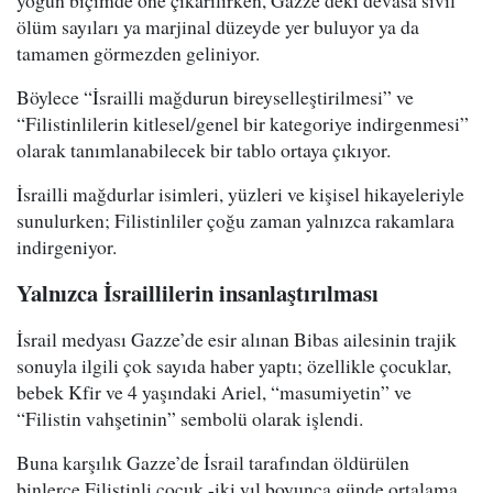
yoğun biçimde öne çıkarılırken, Gazze’deki devasa sivil
ölüm sayıları ya marjinal düzeyde yer buluyor ya da
tamamen görmezden geliniyor.
Böylece “İsrailli mağdurun bireyselleştirilmesi” ve
“Filistinlilerin kitlesel/genel bir kategoriye indirgenmesi”
olarak tanımlanabilecek bir tablo ortaya çıkıyor.
İsrailli mağdurlar isimleri, yüzleri ve kişisel hikayeleriyle
sunulurken; Filistinliler çoğu zaman yalnızca rakamlara
indirgeniyor.
Yalnızca İsraillilerin insanlaştırılması
İsrail medyası Gazze’de esir alınan Bibas ailesinin trajik
sonuyla ilgili çok sayıda haber yaptı; özellikle çocuklar,
bebek Kfir ve 4 yaşındaki Ariel, “masumiyetin” ve
“Filistin vahşetinin” sembolü olarak işlendi.
Buna karşılık Gazze’de İsrail tarafından öldürülen
binlerce Filistinli çocuk -iki yıl boyunca günde ortalama