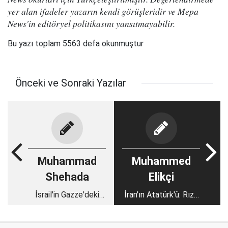
yer alan ifadeler yazarın kendi görüşleridir ve Mepa
News'in editöryel politikasını yansıtmayabilir.
Bu yazı toplam 5563 defa okunmuştur
Önceki ve Sonraki Yazılar
Muhammad
Muhammed
Shehada
Elikçi
İsrail'in Gazze'deki
İran'ın Atatürk'ü: Rıza
sonraki adımı savaşı
Şah dönemi örtünme
yeniden başlatmak
yasağı