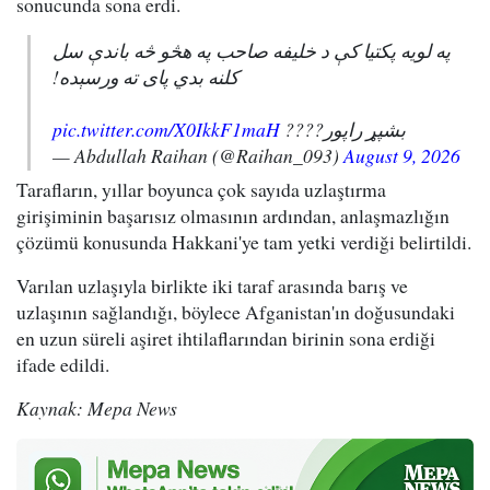
sonucunda sona erdi.
په لویه پکتیا کې د خلیفه صاحب په هڅو څه باندې سل
کلنه بدي پای ته ورسېده!
pic.twitter.com/X0IkkF1maH
بشپړ راپور????
— Abdullah Raihan (@Raihan_093)
August 9, 2026
Tarafların, yıllar boyunca çok sayıda uzlaştırma
girişiminin başarısız olmasının ardından, anlaşmazlığın
çözümü konusunda Hakkani'ye tam yetki verdiği belirtildi.
Varılan uzlaşıyla birlikte iki taraf arasında barış ve
uzlaşının sağlandığı, böylece Afganistan'ın doğusundaki
en uzun süreli aşiret ihtilaflarından birinin sona erdiği
ifade edildi.
Kaynak: Mepa News