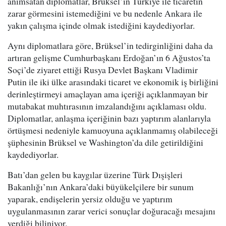
anımsatan diplomatlar, Brüksel’in Türkiye ile ticaretin
zarar görmesini istemediğini ve bu nedenle Ankara ile
yakın çalışma içinde olmak istediğini kaydediyorlar.
Aynı diplomatlara göre, Brüksel’in tedirginliğini daha da
artıran gelişme Cumhurbaşkanı Erdoğan’ın 6 Ağustos’ta
Soçi’de ziyaret ettiği Rusya Devlet Başkanı Vladimir
Putin ile iki ülke arasındaki ticaret ve ekonomik iş birliğini
derinleştirmeyi amaçlayan ama içeriği açıklanmayan bir
mutabakat muhtırasının imzalandığını açıklaması oldu.
Diplomatlar, anlaşma içeriğinin bazı yaptırım alanlarıyla
örtüşmesi nedeniyle kamuoyuna açıklanmamış olabileceği
şüphesinin Brüksel ve Washington’da dile getirildiğini
kaydediyorlar.
Batı’dan gelen bu kaygılar üzerine Türk Dışişleri
Bakanlığı’nın Ankara’daki büyükelçilere bir sunum
yaparak, endişelerin yersiz olduğu ve yaptırım
uygulanmasının zarar verici sonuçlar doğuracağı mesajını
verdiği biliniyor.