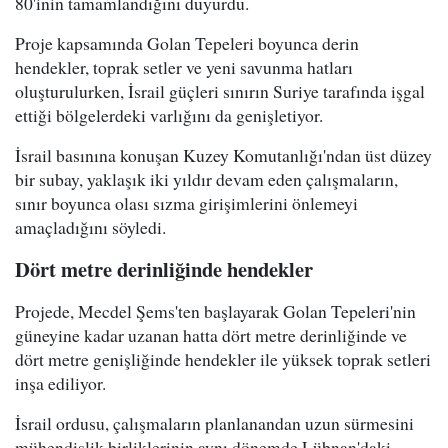
80'inin tamamlandığını duyurdu.
Proje kapsamında Golan Tepeleri boyunca derin
hendekler, toprak setler ve yeni savunma hatları
oluşturulurken, İsrail güçleri sınırın Suriye tarafında işgal
ettiği bölgelerdeki varlığını da genişletiyor.
İsrail basınına konuşan Kuzey Komutanlığı'ndan üst düzey
bir subay, yaklaşık iki yıldır devam eden çalışmaların,
sınır boyunca olası sızma girişimlerini önlemeyi
amaçladığını söyledi.
Dört metre derinliğinde hendekler
Projede, Mecdel Şems'ten başlayarak Golan Tepeleri'nin
güneyine kadar uzanan hatta dört metre derinliğinde ve
dört metre genişliğinde hendekler ile yüksek toprak setleri
inşa ediliyor.
İsrail ordusu, çalışmaların planlanandan uzun sürmesini
mühendislik birliklerinin aynı dönemde Lübnan'daki