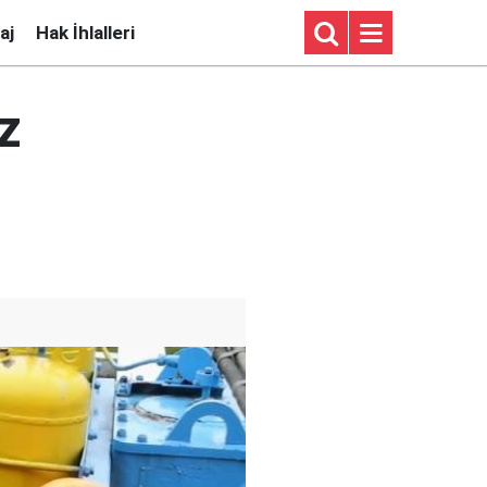
aj
Hak İhlalleri
z