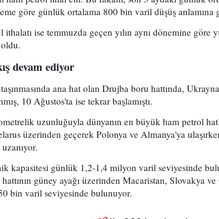
neme göre günlük ortalama 800 bin varil düşüş anlamına g
l ithalatı ise temmuzda geçen yılın aynı dönemine göre y
 oldu.
kış devam ediyor
taşınmasında ana hat olan Drujba boru hattında, Ukrayna 
nmış, 10 Ağustos'ta ise tekrar başlamıştı.
lometrelik uzunluğuyla dünyanın en büyük ham petrol hatl
larus üzerinden geçerek Polonya ve Almanya'ya ulaşırken
 uzanıyor.
ik kapasitesi günlük 1,2-1,4 milyon varil seviyesinde bu
 hattının güney ayağı üzerinden Macaristan, Slovakya ve
250 bin varil seviyesinde bulunuyor.