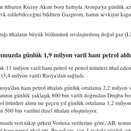
 itibaren Kuzey Akım boru hattıyla Avrupa'ya günlük a
k edilebileceğini bildiren Gazprom, hattın sevkiyat kapa
ğı ithalatın büyük bölümünü sıvılaştırılmış doğal gaz (L
muzda günlük 1,9 milyon varil ham petrol aldı
k 11 milyon varil ham petrol ve petrol ürünleri ithal ede
(3,4 milyon varil) Rusya'dan sağladı.
ya'dan ham petrol ithalatı günlük ortalama 2,2 milyon va
latının günlük yaklaşık 800 bin varili doğrudan Drujba boru
l ürünleri alımı ise geçen yıl günlük ortalama 1,2 milyon
 500 bin varilini dizel ithalatı oluşturuyor.
manlı veri takip şirketi Vortexa verilerine göre, AB, te
l ham petrol ithal etti. Bu rakam, son 3 aydaki günlük o