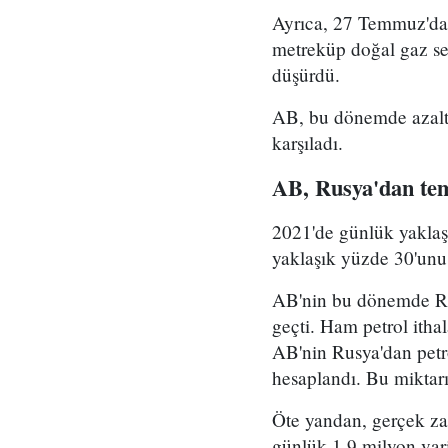
Ayrıca, 27 Temmuz'dan
metreküp doğal gaz sev
düşürdü.
AB, bu dönemde azalttı
karşıladı.
AB, Rusya'dan tem
2021'de günlük yaklaşı
yaklaşık yüzde 30'unu 
AB'nin bu dönemde Rus
geçti. Ham petrol itha
AB'nin Rusya'dan petro
hesaplandı. Bu miktarın
Öte yandan, gerçek za
günlük 1,9 milyon vari