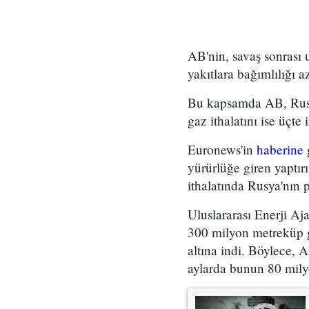
AB'nin, savaş sonrası 
yakıtlara bağımlılığı a
Bu kapsamda AB, Rusya
gaz ithalatını ise üçte
Euronews'in
haberine
g
yürürlüğe giren yaptı
ithalatında Rusya'nın
Uluslararası Enerji A
300 milyon metreküp g
altına indi. Böylece, 
aylarda bunun 80 mily