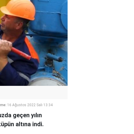
eme:
16 Ağustos 2022 Salı 13:34
uzda geçen yılın
pün altına indi.