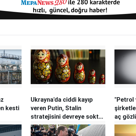
az
Ukrayna'da ciddi kayıp
"Petrol
n kesti
veren Putin, Stalin
şirketl
stratejisini devreye soktu:
aç gözl
Çocuk yapın