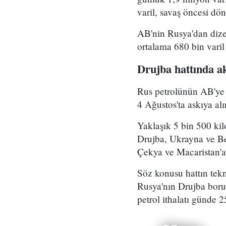
varil, savaş öncesi dö
AB'nin Rusya'dan dize
ortalama 680 bin varil
Drujba hattında a
Rus petrolünün AB'ye 
4 Ağustos'ta askıya alı
Yaklaşık 5 bin 500 ki
Drujba, Ukrayna ve Be
Çekya ve Macaristan'a
Söz konusu hattın tekn
Rusya'nın Drujba boru
petrol ithalatı günde 