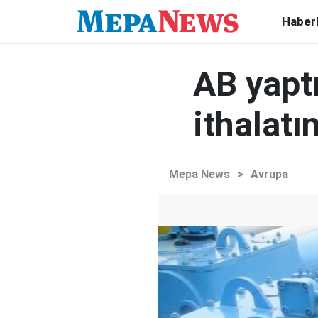
Haber
AB yapt
ithalatı
Mepa News
>
Avrupa