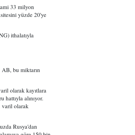
zami 33 milyon
sitesini yüzde 20'ye
NG) ithalatıyla
n AB, bu miktarın
ril olarak kayıtlara
 hattıyla alınıyor.
 varil olarak
mmuzda Rusya'dan
rtalamaya göre 150 bin