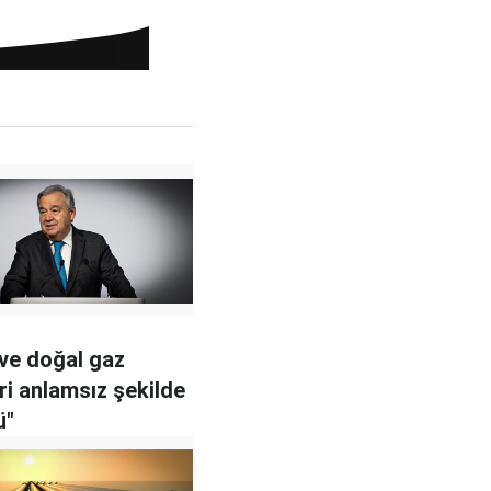
 ve doğal gaz
eri anlamsız şekilde
ü"