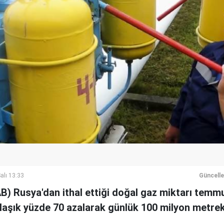
alı 13:33
Güncell
(AB) Rusya'dan ithal ettiği doğal gaz miktarı temm
laşık yüzde 70 azalarak günlük 100 milyon metrekü