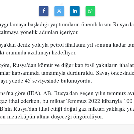
uygulamaya başladığı yaptırımların önemli kısmı Rusya'dan 
zaltmaya yönelik adımları içeriyor.
'dan deniz yoluyla petrol ithalatını yıl sonuna kadar 
 iki oranında azaltmayı hedefliyor.
öre, Rusya'dan kömür ve diğer katı fosil yakıtların ithalat
rımlar kapsamında tamamıyla durduruldu. Savaş öncesin
 payı yüzde 45 seviyesinde bulunuyordu.
jansı'na göre (IEA), AB, Rusya'dan geçen yılın temmuz ay
az ithal ederken, bu miktar Temmuz 2022 itibarıyla 10
AB'nin Rusya'dan ithal ettiği doğal gaz miktarı yaklaşık y
on metreküpün altına düşeceği öngörülüyor.