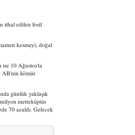
ithal edilen fosil
tamamen kesmeyi, doğal
ı ise 10 Ağustos'ta
de AB'nin kömür
ında günlük yaklaşık
0 milyon metreküpün
üzde 70 azaldı. Gelecek