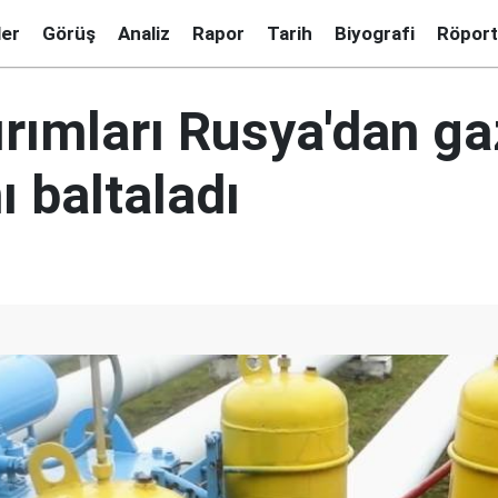
ler
Görüş
Analiz
Rapor
Tarih
Biyografi
Röport
ırımları Rusya'dan ga
nı baltaladı