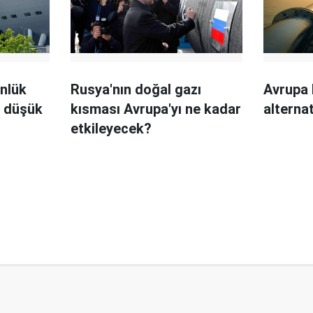
nlük
Rusya'nın doğal gazı
Avrupa 
n düşük
kısması Avrupa'yı ne kadar
alterna
etkileyecek?