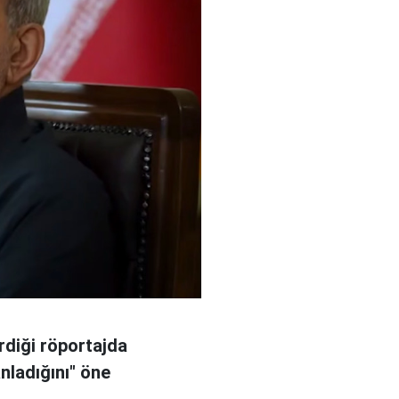
rdiği röportajda
anladığını" öne