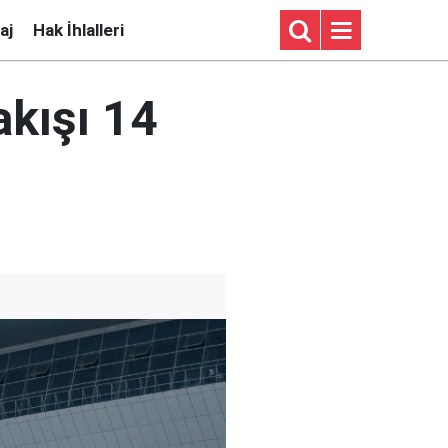
aj
Hak İhlalleri
kışı 14