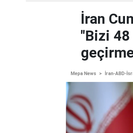
İran Cu
"Bizi 48
geçirmey
Mepa News
>
İran-ABD-İsr