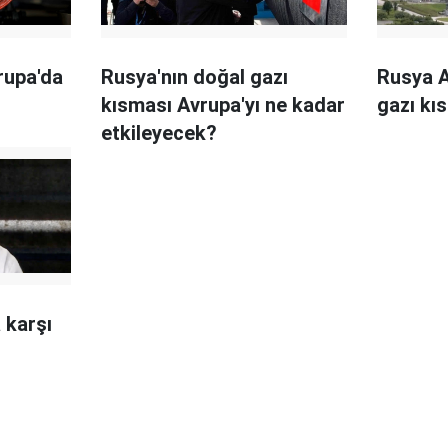
rupa'da
Rusya'nın doğal gazı
Rusya A
kısması Avrupa'yı ne kadar
gazı kıs
etkileyecek?
 karşı