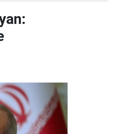
yan:
e