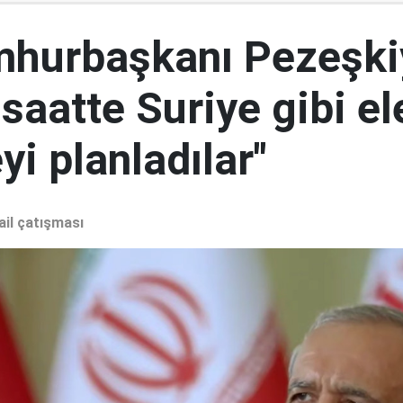
mhurbaşkanı Pezeşki
 saatte Suriye gibi el
i planladılar"
ail çatışması