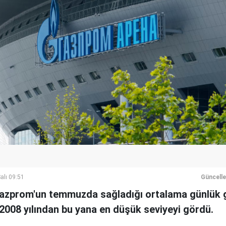
alı 09:51
Güncell
 Gazprom'un temmuzda sağladığı ortalama günlük g
2008 yılından bu yana en düşük seviyeyi gördü.