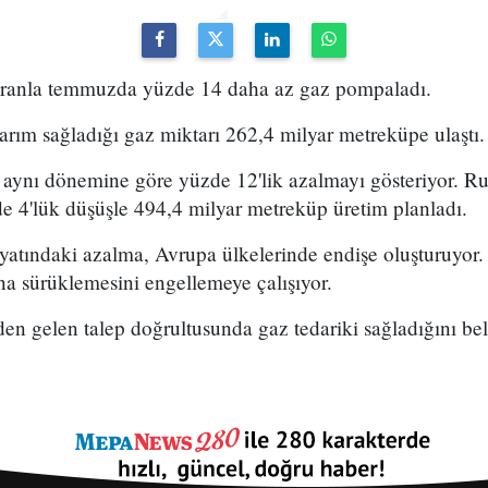
 oranla temmuzda yüzde 14 daha az gaz pompaladı.
rım sağladığı gaz miktarı 262,4 milyar metreküpe ulaştı.
 aynı dönemine göre yüzde 12'lik azalmayı gösteriyor. Rus 
e 4'lük düşüşle 494,4 milyar metreküp üretim planladı.
tındaki azalma, Avrupa ülkelerinde endişe oluşturuyor. A
na sürüklemesini engellemeye çalışıyor.
den gelen talep doğrultusunda gaz tedariki sağladığını beli