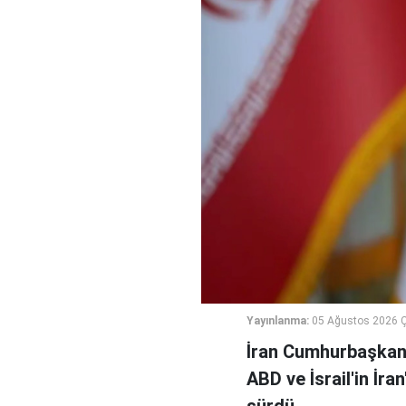
Yayınlanma:
05 Ağustos 2026 
İran Cumhurbaşkanı
ABD ve İsrail'in İra
sürdü.