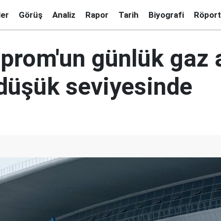
ler
Görüş
Analiz
Rapor
Tarih
Biyografi
Röport
prom'un günlük gaz a
 düşük seviyesinde