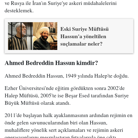
ve Rusya ile İran'ın Suriye'ye askeri müdahalelerini
desteklemek.
Eski Suriye Müftüsü
Hassun'a yöneltilen
suçlamalar neler?
Ahmed Bedreddin Hassun kimdir?
Ahmed Bedreddin Hassun, 1949 yılında Halep'te doğdu.
Ezher Üniversitesi'nde eğitim gördükten sonra 2002'de
Halep Müftüsü, 2005'te ise Beşar Esed tarafından Suriye
Büyük Müftüsü olarak atandı.
2011'de başlayan halk ayaklanmasının ardından rejimin en
önde gelen savunucularından biri olan Hassun,
muhaliflere yönelik sert açıklamaları ve rejimin askeri
operasyonlarını meşrulaştıran fetvalarıyla öne çıktı.