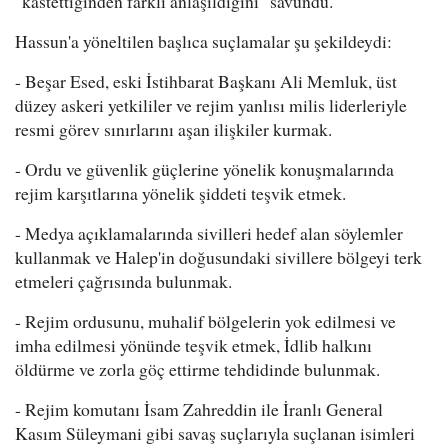
"kastettiğinden farklı anlaşıldığını" savundu.
Hassun'a yöneltilen başlıca suçlamalar şu şekildeydi:
- Beşar Esed, eski İstihbarat Başkanı Ali Memluk, üst
düzey askeri yetkililer ve rejim yanlısı milis liderleriyle
resmi görev sınırlarını aşan ilişkiler kurmak.
- Ordu ve güvenlik güçlerine yönelik konuşmalarında
rejim karşıtlarına yönelik şiddeti teşvik etmek.
- Medya açıklamalarında sivilleri hedef alan söylemler
kullanmak ve Halep'in doğusundaki sivillere bölgeyi terk
etmeleri çağrısında bulunmak.
- Rejim ordusunu, muhalif bölgelerin yok edilmesi ve
imha edilmesi yönünde teşvik etmek, İdlib halkını
öldürme ve zorla göç ettirme tehdidinde bulunmak.
- Rejim komutanı İsam Zahreddin ile İranlı General
Kasım Süleymani gibi savaş suçlarıyla suçlanan isimleri