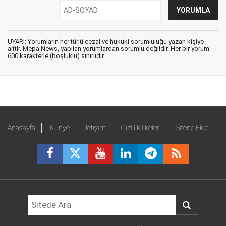
UYARI: Yorumların her türlü cezai ve hukuki sorumluluğu yazan kişiye
aittir. Mepa News, yapılan yorumlardan sorumlu değildir. Her bir yorum
600 karakterle (boşluklu) sınırlıdır.
Anasayfa
Künye
İletişim
Gizlilik İlkeleri
Sitene Ekle