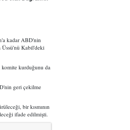
an'a kadar ABD'nin
 Üssü'nü Kabil'deki
l komite kurduğunu da
'nin geri çekilme
ürüleceği, bir kısmının
eceği ifade edilmişti.