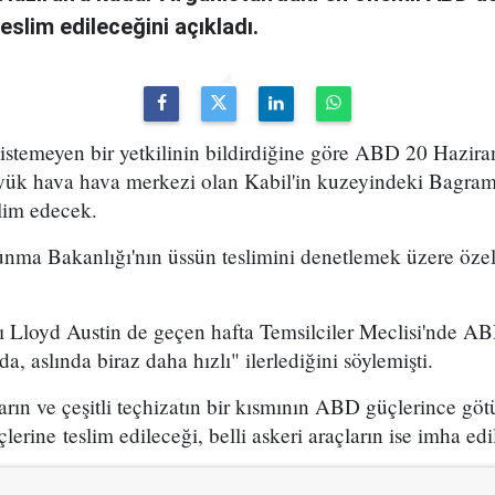
eslim edileceğini açıkladı.
 istemeyen bir yetkilinin bildirdiğine göre ABD 20 Hazir
yük hava hava merkezi olan Kabil'in kuzeyindeki Bagram
lim edecek.
nma Bakanlığı'nın üssün teslimini denetlemek üzere öze
loyd Austin de geçen hafta Temsilciler Meclisi'nde ABD
da, aslında biraz daha hızlı" ilerlediğini söylemişti.
ların ve çeşitli teçhizatın bir kısmının ABD güçlerince göt
erine teslim edileceği, belli askeri araçların ise imha edil