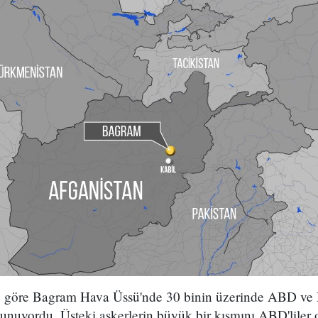
re göre Bagram Hava Üssü'nde 30 binin üzerinde ABD ve 
ulunuyordu. Üsteki askerlerin büyük bir kısmını ABD'liler 