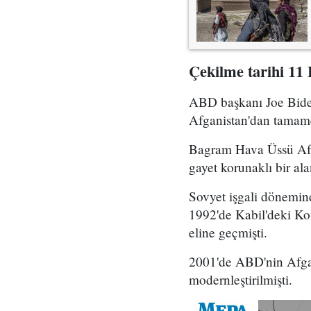
Çekilme tarihi 11 
ABD başkanı Joe Biden
Afganistan'dan tamame
Bagram Hava Üssü Afga
gayet korunaklı bir al
Sovyet işgali dönemind
1992'de Kabil'deki Ko
eline geçmişti.
2001'de ABD'nin Afgani
modernleştirilmişti.