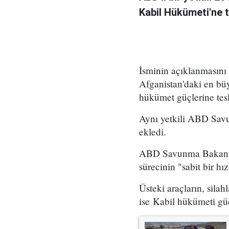
Kabil Hükümeti'ne t
İsminin açıklanmasını
Afganistan'daki en bü
hükümet güçlerine tes
Aynı yetkili ABD Savu
ekledi.
ABD Savunma Bakanı L
sürecinin "sabit bir hız
Üsteki araçların, silah
ise Kabil hükümeti güçl