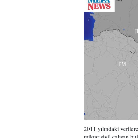
2011 yılındaki verile
miktar sivil çalışan b