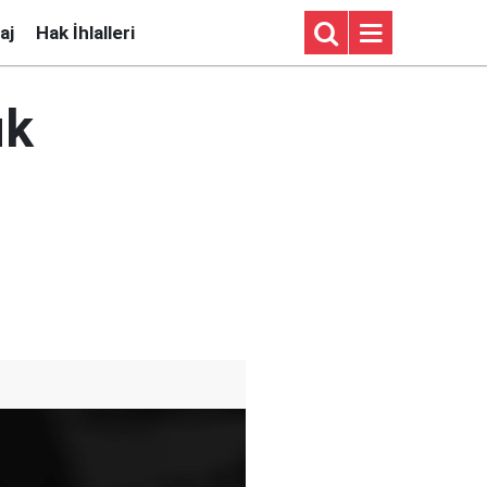
aj
Hak İhlalleri
ük