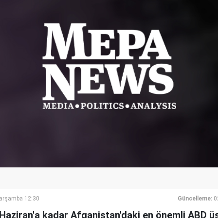
Çarşamba 12:30
Güncelleme:
0
20 Haziran'a kadar Afganistan'daki en önemli ABD 