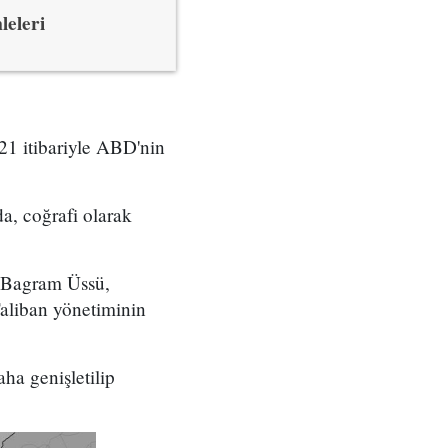
leleri
21 itibariyle ABD'nin
a, coğrafi olarak
en Bagram Üssü,
Taliban yönetiminin
ha genişletilip