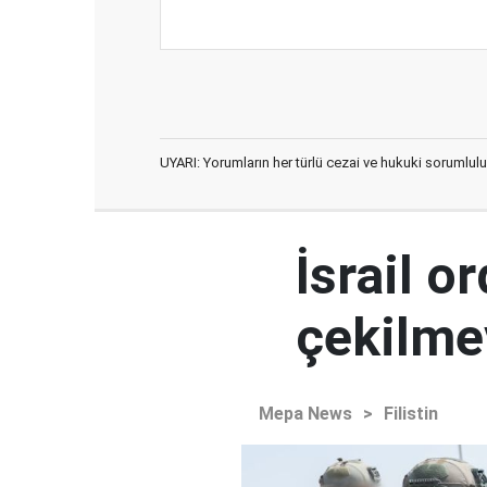
UYARI: Yorumların her türlü cezai ve hukuki sorumlulu
İsrail 
çekilme
Mepa News
>
Filistin