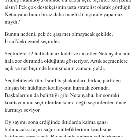
alsın? Pek çok destekçisinin usta stratejist olarak gördüğü
Netanyahu bunu biraz daha incelikli biçimde yapamaz
mıydı?
Bunun nedeni, pek de şaşırtıcı olmayacak şekilde,
İsrail'deki genel seçimler.
Seçimlere 12 haftadan az kaldı ve anketler Netanyahu'nun
hala zor durumda olduğunu gösteriyor. Artık seçmenlere
açık ve net biçimde konuşmanın zamanı geldi.
Seçilebilecek tüm İsrail başbakanları, birkaç partiden
oluşan bir hükümet koalisyonu kurmak zorunda.
Başkalarının da belirttiği gibi Netanyahu, bir sonraki
koalisyonunu seçimlerden sonra değil seçimlerden önce
kurmayı seviyor.
Oy sayımı sona erdiğinde iktidarda kalma şansı
bulunacaksa aşırı sağcı müttefiklerinin kendisine
katılması gerekecek. Bu nedenle onların yol haritasına