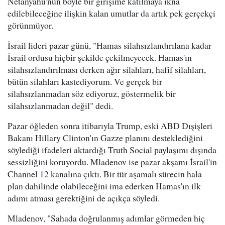
Netanyahu'nun böyle bir girişime katılmaya ikna
edilebileceğine ilişkin kalan umutlar da artık pek gerçekçi
görünmüyor.
İsrail lideri pazar günü, "Hamas silahsızlandırılana kadar
İsrail ordusu hiçbir şekilde çekilmeyecek. Hamas'ın
silahsızlandırılması derken ağır silahları, hafif silahları,
bütün silahları kastediyorum. Ve gerçek bir
silahsızlanmadan söz ediyoruz, göstermelik bir
silahsızlanmadan değil" dedi.
Pazar öğleden sonra itibarıyla Trump, eski ABD Dışişleri
Bakanı Hillary Clinton'ın Gazze planını desteklediğini
söylediği ifadeleri aktardığı Truth Social paylaşımı dışında
sessizliğini koruyordu. Mladenov ise pazar akşamı İsrail'in
Channel 12 kanalına çıktı. Bir tür aşamalı sürecin hala
plan dahilinde olabileceğini ima ederken Hamas'ın ilk
adımı atması gerektiğini de açıkça söyledi.
Mladenov, "Sahada doğrulanmış adımlar görmeden hiç