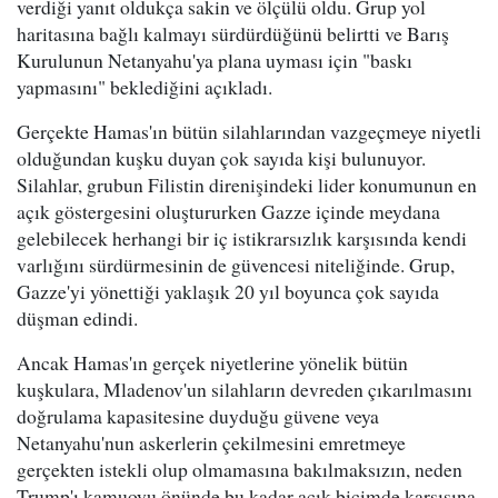
verdiği yanıt oldukça sakin ve ölçülü oldu. Grup yol
haritasına bağlı kalmayı sürdürdüğünü belirtti ve Barış
Kurulunun Netanyahu'ya plana uyması için "baskı
yapmasını" beklediğini açıkladı.
Gerçekte Hamas'ın bütün silahlarından vazgeçmeye niyetli
olduğundan kuşku duyan çok sayıda kişi bulunuyor.
Silahlar, grubun Filistin direnişindeki lider konumunun en
açık göstergesini oluştururken Gazze içinde meydana
gelebilecek herhangi bir iç istikrarsızlık karşısında kendi
varlığını sürdürmesinin de güvencesi niteliğinde. Grup,
Gazze'yi yönettiği yaklaşık 20 yıl boyunca çok sayıda
düşman edindi.
Ancak Hamas'ın gerçek niyetlerine yönelik bütün
kuşkulara, Mladenov'un silahların devreden çıkarılmasını
doğrulama kapasitesine duyduğu güvene veya
Netanyahu'nun askerlerin çekilmesini emretmeye
gerçekten istekli olup olmamasına bakılmaksızın, neden
Trump'ı kamuoyu önünde bu kadar açık biçimde karşısına