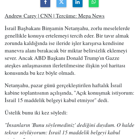
Andrew Carey | CNN | Tercüme: Mepa News
İsrail Başbakanı Binyamin Netanyahu, zorlu meselelerde
genellikle konuyu ertelemeyi tercih eder. Bir tavır almak
zorunda kaldığında ise ileride işler karışırsa kendisine
manevra alanı bırakacak bir miktar belirsizlik eklemeyi
sever. Ancak ABD Başkanı Donald Trump'ın Gazze
ateşkes anlaşmasının ilerletilmesine ilişkin yol haritası
konusunda bu kez böyle olmadı.
Netanyahu, pazar günü gerçekleştirilen haftalık İsrail
kabine toplantısının açılışında, "Açık konuşmak istiyorum:
İsrail 15 maddelik belgeyi kabul etmiyor" dedi.
Üstelik bunu iki kez söyledi:
"İnsanların 'Bunu söylemediniz' dediğini duydum. O halde
tekrar söylüyorum: İsrail 15 maddelik belgeyi kabul