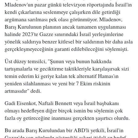
Mladenov'un pazar günkü televizyon röportajında İsrail'in
kendi çıkarlarına seslenmeye çalışırken dile getirdiği
argümana sarılması pek olası görünmüyor. Mladenov,
Barış Kurulunun planının ancak tamamen uygulanması
halinde 2023'te Gazze sınırındaki İsrail yerleşimlerine
yönelik saldırıya benzer kitlesel bir saldırının bir daha asla
gerçekleşmeyeceğinin garanti edilebileceğini söylemişti.
Üst düzey temsilci, "Şunun veya bunun hakkında
tartışmalarla ve geciktirme taktikleriyle karşılaşırsak sizi
temin ederim ki geriye kalan tek alternatif Hamas'ın
yeniden silahlanması ve yeni bir 7 Ekim riskinin
artmasıdır" dedi.
Gadi Eisenkot, Naftali Bennett veya İsrail başbakanı
olmayı hedefleyen diğer birçok ismin bu söylemin çok
fazla oy getireceğine inanması gerçekten şaşırtıcı olurdu.
Bu arada Barış Kurulundan bir ABD'li yetkili, İsrail'in
Gazze'de son günlerde gösterdiği askeri itidali ve hedef