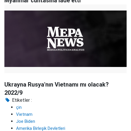
Myanmar cuntasına iade etti
Ukrayna Rusya'nın Vietnamı mı olacak?
2022/9
Etiketler :
çin
Vietnam
Joe Biden
Amerika Birleşik Devletleri