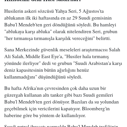
Husilerin askeri sözcüsü Yahya Seri, 5 Ağustos'ta
ablukanın ilk iki haftasında en az 29 Suudi gemisinin
Babu'l Mendeb'ten geri döndüğünü söyledi. Bu hamleyi
"ablukaya karşı abluka" olarak nitelendiren Seri, grubun
"her tırmanışa tırmanışla karşılık vereceğini" belirtti.
Sana Merkezinde güvenlik meseleleri araştırmacısı Salah
Ali Salah, Middle East Eye'a, "Husiler hala tırmanış
yönünde ilerliyor" dedi ve grubun "Suudi Arabistan'a karşı
deniz kapasitesinin bütün ağırlığını henüz
kullanmadığını" düşündüğünü söyledi.
Bu hafta Afrika'nın çevresinden çok daha uzun bir
güzergah kullanan altı tanker gibi bazı Suudi gemileri
Babu'l Mendeb'ten geri dönüyor. Bazıları da su yolundan
geçebilmek için vericilerini kapatıyor. Bloomberg'in
haberine göre bu yöntem de kullanılıyor.
Suudi petrol ihracatı normalde Babu'l Mendeb trafiğinin