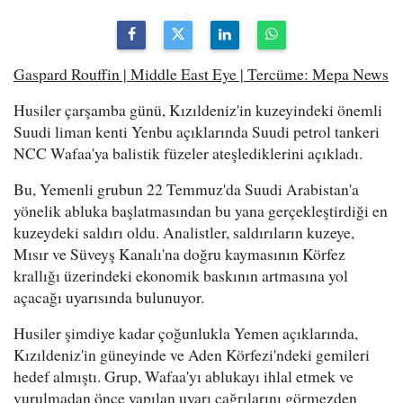
Gaspard Rouffin | Middle East Eye | Tercüme: Mepa News
Husiler çarşamba günü, Kızıldeniz'in kuzeyindeki önemli
Suudi liman kenti Yenbu açıklarında Suudi petrol tankeri
NCC Wafaa'ya balistik füzeler ateşlediklerini açıkladı.
Bu, Yemenli grubun 22 Temmuz'da Suudi Arabistan'a
yönelik abluka başlatmasından bu yana gerçekleştirdiği en
kuzeydeki saldırı oldu. Analistler, saldırıların kuzeye,
Mısır ve Süveyş Kanalı'na doğru kaymasının Körfez
krallığı üzerindeki ekonomik baskının artmasına yol
açacağı uyarısında bulunuyor.
Husiler şimdiye kadar çoğunlukla Yemen açıklarında,
Kızıldeniz'in güneyinde ve Aden Körfezi'ndeki gemileri
hedef almıştı. Grup, Wafaa'yı ablukayı ihlal etmek ve
vurulmadan önce yapılan uyarı çağrılarını görmezden