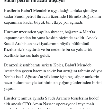
Suudi petrol ihracatı düşüyor
Husilerin Babu'l Mendeb'e uyguladığı abluka şimdiye
kadar Suudi petrol ihracatı üzerinde Hürmüz Boğazı'nın
kapanması kadar büyük bir etkiye yol açmadı.
Hürmüz üzerinden yapılan ihracat, boğazın 4 Mart'ta
kapanmasından bu yana keskin biçimde azaldı. Ancak
Suudi Arabistan sevkiyatlarının büyük bölümünü
Kızıldeniz'e kaydırdı ve bu nedenle bu su yolu artık
özellikle hassas hale geldi.
Denizcilik istihbaratı şirketi Kpler, Babu'l Mendeb
üzerinden geçen hacmin sekiz kat arttığını tahmin ediyor.
Yenbu ise 1 Ağustos'ta yükleme için beş süper tankerin
hazır bulunmasıyla tarihinin en yoğun günlerinden birini
yaşadı.
Husiler temmuz ayında Saudi Aramco tesislerini hedef
aldı ancak CEO Amin Nasser operasyonel veya mali