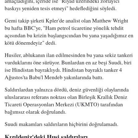
amaçladığını, içeride ise "Riyad üzerindeki zorlayıcı
baskıyı yeniden tesis etmeyi" hedeflediğini söyledi.
Gemi takip şirketi Kpler'de analist olan Matthew Wright
bu hafta BBC'ye, "Ham petrol ticaretine yönelik tehdit
açısından bu krizin başlangıcından bu yana yaşadığımız en
kötü dönemdeyiz" dedi.
Husiler, ablukanın ilan edilmesinden bu yana sekiz tankeri
vurduklarını öne sürüyor. Bunlardan en az beşi Suudi, biri
ise Hindistan bayraklıydı. Hindistan bayraklı tanker 4
Ağustos'ta Babu'l Mendeb yakınlarında battı.
Saldırılardan yalnızca dördü, deniz güvenliği olaylarında
uluslararası referans noktası olan Birleşik Krallık Deniz
Ticareti Operasyonları Merkezi (UKMTO) tarafından
bağımsız olarak doğrulandı.
Suudi makamları saldırıların hiçbirini doğrulamadı.
Kızıldeniz'deki Husi saldırıları