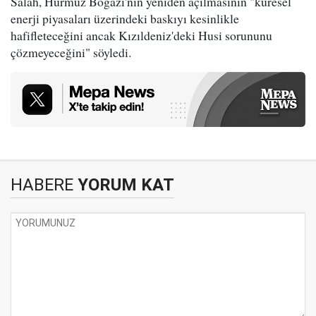
Salah, Hürmüz Boğazı'nın yeniden açılmasının "küresel
enerji piyasaları üzerindeki baskıyı kesinlikle
hafifleteceğini ancak Kızıldeniz'deki Husi sorununu
çözmeyeceğini" söyledi.
HABERE
YORUM KAT