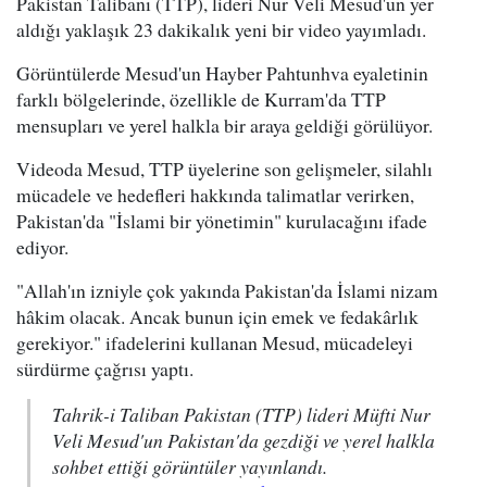
Pakistan Talibanı (TTP), lideri Nur Veli Mesud'un yer
aldığı yaklaşık 23 dakikalık yeni bir video yayımladı.
Görüntülerde Mesud'un Hayber Pahtunhva eyaletinin
farklı bölgelerinde, özellikle de Kurram'da TTP
mensupları ve yerel halkla bir araya geldiği görülüyor.
Videoda Mesud, TTP üyelerine son gelişmeler, silahlı
mücadele ve hedefleri hakkında talimatlar verirken,
Pakistan'da "İslami bir yönetimin" kurulacağını ifade
ediyor.
"Allah'ın izniyle çok yakında Pakistan'da İslami nizam
hâkim olacak. Ancak bunun için emek ve fedakârlık
gerekiyor." ifadelerini kullanan Mesud, mücadeleyi
sürdürme çağrısı yaptı.
Tahrik-i Taliban Pakistan (TTP) lideri Müfti Nur
Veli Mesud'un Pakistan'da gezdiği ve yerel halkla
sohbet ettiği görüntüler yayınlandı.