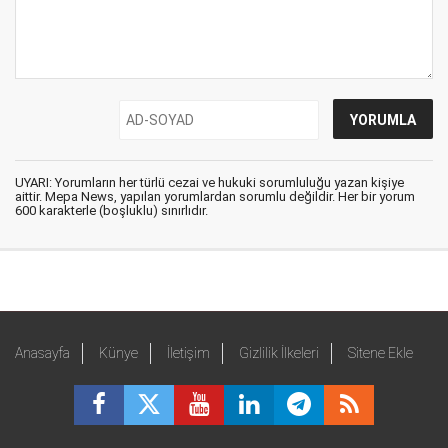
UYARI: Yorumların her türlü cezai ve hukuki sorumluluğu yazan kişiye
aittir. Mepa News, yapılan yorumlardan sorumlu değildir. Her bir yorum
600 karakterle (boşluklu) sınırlıdır.
Anasayfa
Künye
İletişim
Gizlilik İlkeleri
Sitene Ekle