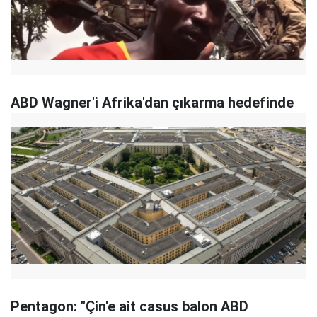
ABD Wagner'i Afrika'dan çıkarma hedefinde
Pentagon: "Çin'e ait casus balon ABD