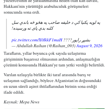
yüzlercesinin de yaralanmasına neden olan kan davası,
Hakkani'nin yürüttüğü arabuluculuk görüşmeleri
sonucunda sona erdi.
په لویه پکتیا کې د خلیفه صاحب په هڅو څه باندې سل
کلنه بدي پای ته ورسېده!
pic.twitter.com/X0IkkF1maH
بشپړ راپور????
— Abdullah Raihan (@Raihan_093)
August 9, 2026
Tarafların, yıllar boyunca çok sayıda uzlaştırma
girişiminin başarısız olmasının ardından, anlaşmazlığın
çözümü konusunda Hakkani'ye tam yetki verdiği belirtildi.
Varılan uzlaşıyla birlikte iki taraf arasında barış ve
uzlaşının sağlandığı, böylece Afganistan'ın doğusundaki
en uzun süreli aşiret ihtilaflarından birinin sona erdiği
ifade edildi.
Kaynak: Mepa News