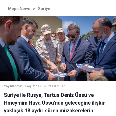
Mepa News
>
Suriye
Yayınlanma:
09 Ağustos 2026 Pazar 23:47
Suriye ile Rusya, Tartus Deniz Üssü ve
Hmeymim Hava Üssü'nün geleceğine ilişkin
yaklaşık 18 aydır süren müzakerelerin