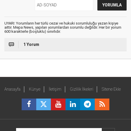
UYARI: Yorumların her türlü cezai ve hukuki sorumluluğu yazan kişiye
aittir. Mepa News, yapılan yorumlardan sorumlu değildir. Her bir yorum
600 karakterle (boşluklu) sınırlıdır.
1 Yorum
Anasayfa
Künye
İletişim
Gizlilik İlkeleri
Sitene Ekle