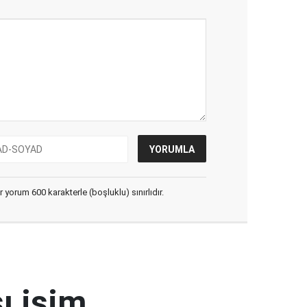
yorum 600 karakterle (boşluklu) sınırlıdır.
ı isim