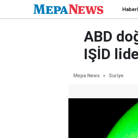
Haber
ABD doğ
IŞİD lid
Mepa News
>
Suriye