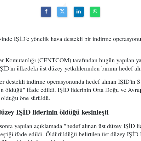
nde IŞİD'e yönelik hava destekli bir indirme operasyonu 
 Komutanlığı (CENTCOM) tarafından bugün yapılan yaz
İD'in ülkedeki üst düzey yetkililerinden birinin hedef alın
er destekli indirme operasyonunda hedef alınan IŞİD'in S
n öldüğü" ifade edildi. IŞİD liderinin Orta Doğu ve Avrupa
 olduğu öne sürüldü.
y IŞİD liderinin öldüğü kesinleşti
ra yapılan açıklamada "hedef alınan üst düzey IŞİD li
ştiği ifade edildi. Öldürüldüğü belirtilen üst düzey IŞİD 