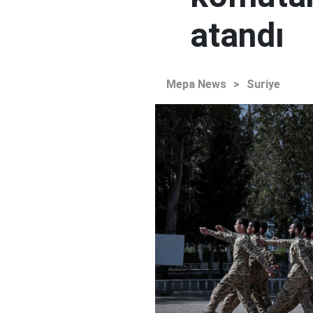
atandı
Mepa News
>
Suriye