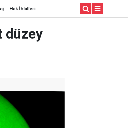
aj
Hak İhlalleri
t düzey