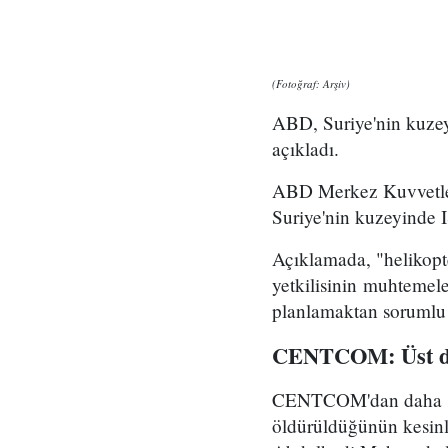
(Fotoğraf: Arşiv)
ABD, Suriye'nin kuzeyi
açıkladı.
ABD Merkez Kuvvetler
Suriye'nin kuzeyinde IŞ
Açıklamada, "helikopt
yetkilisinin muhtemele
planlamaktan sorumlu
CENTCOM: Üst düze
CENTCOM'dan daha son
öldürüldüğünün kesinle