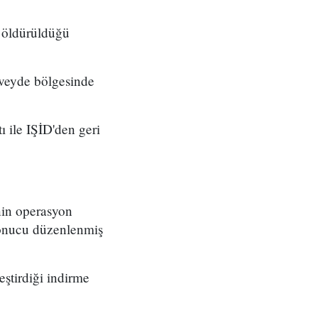
 öldürüldüğü
veyde bölgesinde
ı ile IŞİD'den geri
nin operasyon
 sonucu düzenlenmiş
ştirdiği indirme