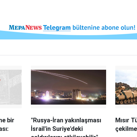
e bir
"Rusya-İran yakınlaşması
Mısır T
sı:
İsrail'in Suriye'deki
çekilme