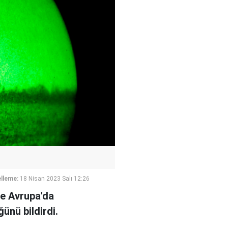
lleme:
18 Nisan 2023 Salı 12:26
ve Avrupa'da
ünü bildirdi.