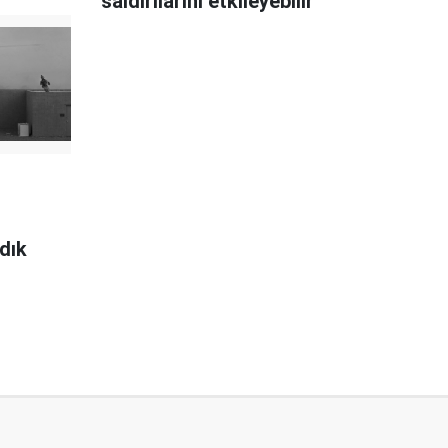
saldırılarını etkileyebilir"
dık