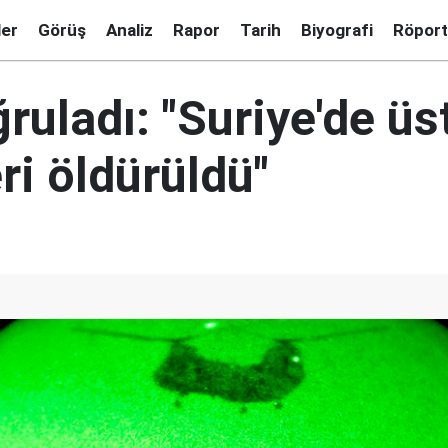
ler
Görüş
Analiz
Rapor
Tarih
Biyografi
Röport
ruladı: "Suriye'de üs
eri öldürüldü"