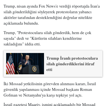
Trump, nisan ayında Fox News'e verdiği röportajda İran'a
silah gönderildiğini söyleyerek protestoların yabancı
aktörler tarafından desteklendiğini doğrular nitelikte
açıklamada bulundu.
Trump, "Protestoculara silah gönderdik, hem de çok
sayıda" dedi ve "Kürtlerin silahları kendilerine
sakladığını" iddia etti.
Trump İranlı protestoculara
silah gönderdiklerini itiraf
etti
İki Mossad yetkilisinin görevden alınması kararı, İsrail
güvenlik yapılanması içinde Mossad başkanı Roman
Gofman ve Netanyahu'ya karşı tepkiye yol açtı.
İsrail gazetesi Maariv, ismini açıklamadığı bir Mossad