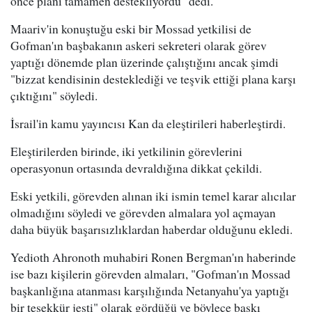
önce planı tamamen destekliyordu" dedi.
Maariv'in konuştuğu eski bir Mossad yetkilisi de
Gofman'ın başbakanın askeri sekreteri olarak görev
yaptığı dönemde plan üzerinde çalıştığını ancak şimdi
"bizzat kendisinin desteklediği ve teşvik ettiği plana karşı
çıktığını" söyledi.
İsrail'in kamu yayıncısı Kan da eleştirileri haberleştirdi.
Eleştirilerden birinde, iki yetkilinin görevlerini
operasyonun ortasında devraldığına dikkat çekildi.
Eski yetkili, görevden alınan iki ismin temel karar alıcılar
olmadığını söyledi ve görevden almalara yol açmayan
daha büyük başarısızlıklardan haberdar olduğunu ekledi.
Yedioth Ahronoth muhabiri Ronen Bergman'ın haberinde
ise bazı kişilerin görevden almaları, "Gofman'ın Mossad
başkanlığına atanması karşılığında Netanyahu'ya yaptığı
bir teşekkür jesti" olarak gördüğü ve böylece baskı