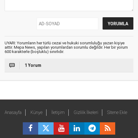
UYARI: Yorumların her türlü cezai ve hukuki sorumluluğu yazan kişiye
aittir. Mepa News, yapılan yorumlardan sorumlu değildir. Her bir yorum
600 karakterle (boşluklu) sınırlıdır.
1 Yorum
Anasayfa
Künye
İletişim
Gizlilik İlkeleri
Sitene Ekle