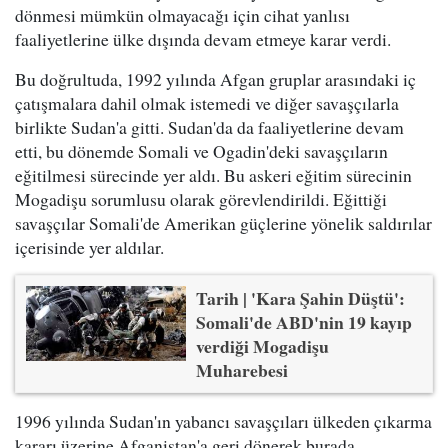
dönmesi mümkün olmayacağı için cihat yanlısı
faaliyetlerine ülke dışında devam etmeye karar verdi.
Bu doğrultuda, 1992 yılında Afgan gruplar arasındaki iç
çatışmalara dahil olmak istemedi ve diğer savaşçılarla
birlikte Sudan'a gitti. Sudan'da da faaliyetlerine devam
etti, bu dönemde Somali ve Ogadin'deki savaşçıların
eğitilmesi sürecinde yer aldı. Bu askeri eğitim sürecinin
Mogadişu sorumlusu olarak görevlendirildi. Eğittiği
savaşçılar Somali'de Amerikan güçlerine yönelik saldırılar
içerisinde yer aldılar.
Tarih | 'Kara Şahin Düştü':
Somali'de ABD'nin 19 kayıp
verdiği Mogadişu
Muharebesi
1996 yılında Sudan'ın yabancı savaşçıları ülkeden çıkarma
kararı üzerine Afganistan'a geri dönerek burada