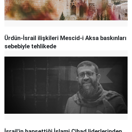
Ürdün-İsrail ilişkileri Mescid-i Aksa baskınları
sebebiyle tehlikede
İsrail'in hapsettiği İslami Cihad liderlerinden