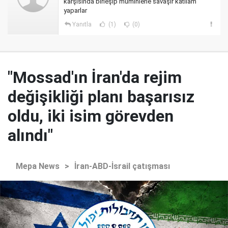
karşısında birleşip müminlerle savaşır katliam
yaparlar
Yanıtla
(1)
(0)
"Mossad'ın İran'da rejim
değişikliği planı başarısız
oldu, iki isim görevden
alındı"
Mepa News
>
İran-ABD-İsrail çatışması