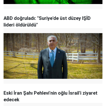
ABD doğruladı: "Suriye'de üst düzey IŞİD
lideri öldürüldü"
Eski İran Şahı Pehlevi'nin oğlu İsrail'i ziyaret
edecek