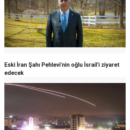
Eski İran Şahı Pehlevi'nin oğlu İsrail'i ziyaret
edecek