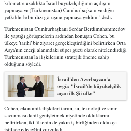
kilometre uzaklıkta İsrail büyükelçiliğinin açılışını
yapmaya ve (Türkmenistan) Cumhurbaşkanı ve diğer
yetkililerle bir dizi görüşme yapmaya geldim." dedi.
Türkmenistan Cumhurbaşkanı Serdar
Berdimuhammedov
ile yaptığı görüşmelerin ardından konuşan Cohen, bu
ülkeye 'tarihi' bir ziyaret gerçekleştirdiğini belirtirken Orta
Asya'nın enerji alanındaki süper gücü olarak nitelendirdiği
Türkmenistan'la ilişkilerinin stratejik öneme sahip
olduğunu söyledi.
İsrail'den Azerbaycan'a
övgü: "İsrail'de büyükelçilik
açan ilk Şii ülke"
Cohen, ekonomik ilişkileri tarım, su, teknoloji ve sınır
savunması dahil genişletmek niyetinde olduklarını
belirtirken, iki ülkenin de yakın iş birliğinden oldukça
istifade edeceğini vurguladı.