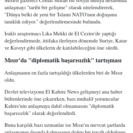
Mısırlı gazeteci Cemal Sultan ise sosyal medya hesabında
anlaşmayı "tarihi bir gelişme" olarak nitelendirerek,
"Dünya belki de yeni bir 'İslami NATO'nun doğuşuna
tanıklık ediyor." değerlendirmesinde bulundu.
Iraklı araştırmacı Lika Mekki de El Cezire'de yaptığı
değerlendirmede, ittifaka ilerleyen dönemde Suriye, Katar
ve Kuveyt gibi ülkelerin de katılabileceğini öne sürdü.
Mısır'da "diplomatik başarısızlık" tartışması
Anlaşmanın en fazla tartışıldığı ülkelerden biri de Mısır
oldu.
Devlet televizyonu El Kahire News gelişmeyi ana haber
bültenlerinde öne çıkarırken, bazı muhalif yorumcular
Kahire'nin anlaşmaya dahil olmamasını "diplomatik
başarısızlık" olarak değerlendirdi.
Buna karşılık bazı uzmanlar ise Mısır'ın mevcut şartlarda
anlaşmanın dışında kalmasının doğru bir tercih olduğunu