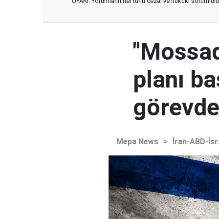
UYARI: Yorumların her türlü cezai ve hukuki sorumlulu
"Mossad'
planı ba
görevden
Mepa News
>
İran-ABD-İsr