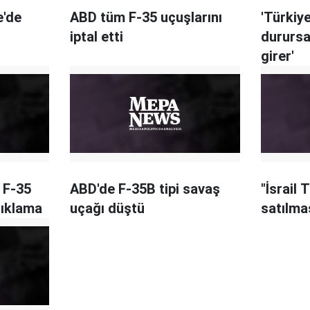
e'de
ABD tüm F-35 uçuşlarını
'Türkiy
iptal etti
durursa
girer'
 F-35
ABD'de F-35B tipi savaş
"İsrail 
çıklama
uçağı düştü
satılma