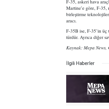
F-35, askeri hava araç
Martine’e göre, F-35, 
birleştirme teknolojil
aracı.
F-35B ise, F-35’in üç t
türdür. Ayrıca diğer s
Kaynak: Mepa News,
İlgili Haberler