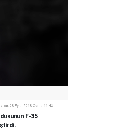
leme:
28 Eylül 2018 Cuma 11:43
ordusunun F-35
tirdi.