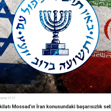
Cuma 17:17
şkilatı Mossad'ın İran konusundaki başarısızlık se