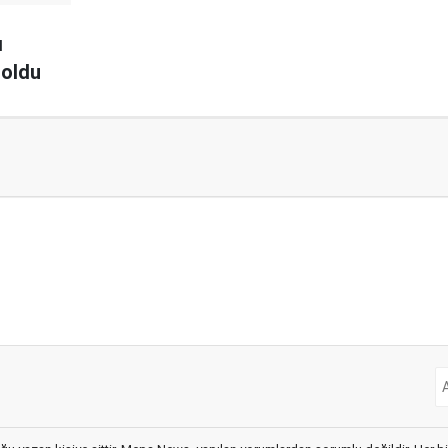
ı
 oldu