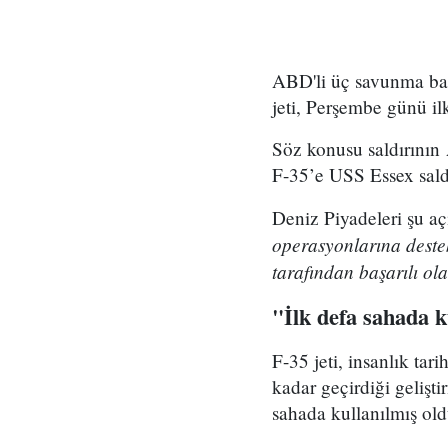
ABD'li üç savunma baka
jeti, Perşembe günü il
Söz konusu saldırının A
F-35’e USS Essex saldı
Deniz Piyadeleri şu aç
operasyonlarına destek
tarafından başarılı ola
"İlk defa sahada k
F-35 jeti, insanlık tar
kadar geçirdiği gelişt
sahada kullanılmış old