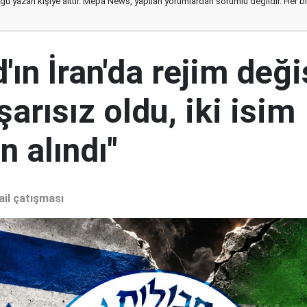
ğu yazan kişiye aittir. Mepa News, yapılan yorumlardan sorumlu değildir. Her bir 
ın İran'da rejim deği
şarısız oldu, iki isim
 alındı"
ail çatışması