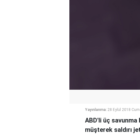
Yayınlanma:
28 Eylül 2018 Cum
ABD'li üç savunma b
müşterek saldırı je