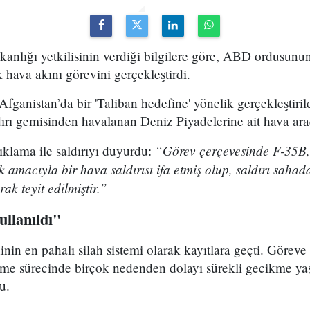
nlığı yetkilisinin verdiği bilgilere göre, ABD ordusunun
k hava akını görevini gerçekleştirdi.
fganistan’da bir 'Taliban hedefine' yönelik gerçekleştirildi
rı gemisinden havalanan Deniz Piyadelerine ait hava araçla
“Görev çerçevesinde F-35B,
ıklama ile saldırıyı duyurdu:
 amacıyla bir hava saldırısı ifa etmiş olup, saldırı saha
rak teyit edilmiştir.”
ullanıldı"
ihinin en pahalı silah sistemi olarak kayıtlara geçti. Görev
irme sürecinde birçok nedenden dolayı sürekli gecikme yaş
u.