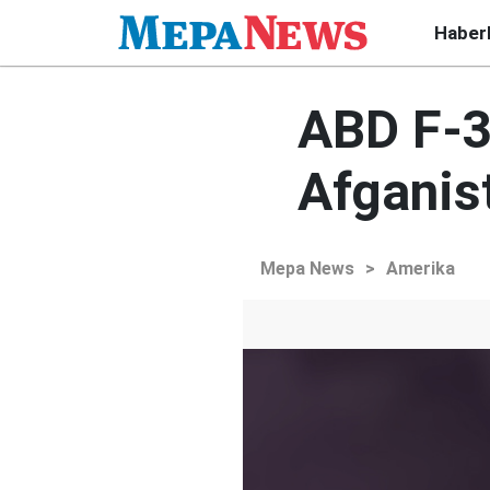
Haber
ABD F-35
Afganis
Mepa News
>
Amerika