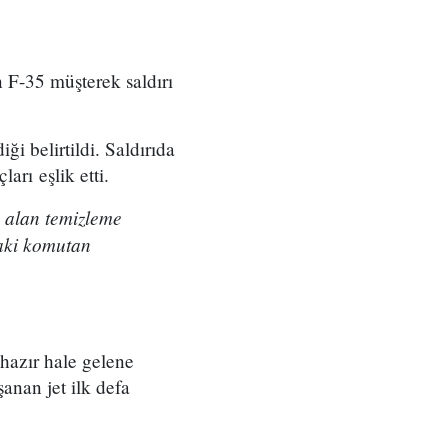
 F-35 müşterek saldırı
ği belirtildi. Saldırıda
rı eşlik etti.
 alan temizleme
daki komutan
e hazır hale gelene
anan jet ilk defa