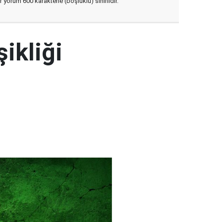
yorum 600 karakterle (boşluklu) sınırlıdır.
şikliği