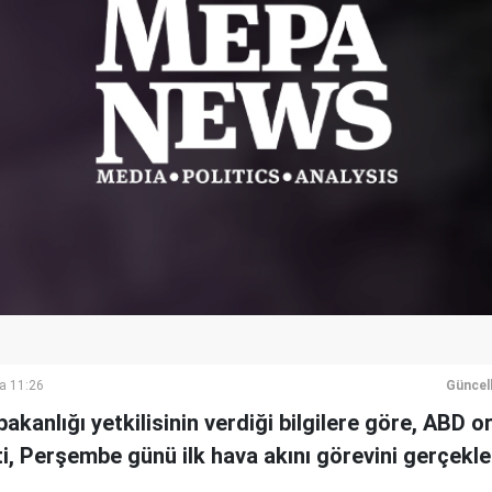
a 11:26
Güncel
akanlığı yetkilisinin verdiği bilgilere göre, ABD 
ti, Perşembe günü ilk hava akını görevini gerçekleş