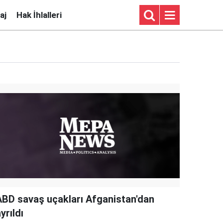
aj
Hak İhlalleri
ABD savaş uçakları Afganistan'dan
yrıldı