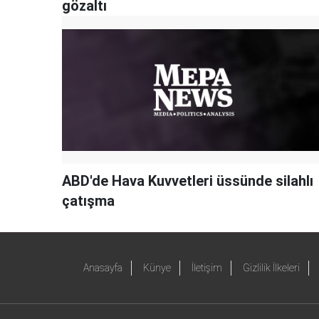
gözaltı
ABD'de Hava Kuvvetleri üssünde silahlı
çatışma
Anasayfa
Künye
İletişim
Gizlilik İlkeleri