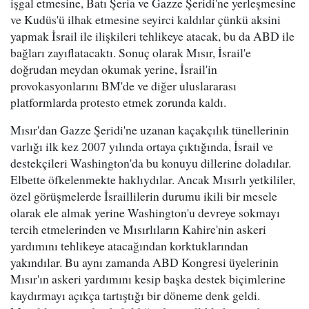
işgal etmesine, Batı Şeria ve Gazze Şeridi'ne yerleşmesine
ve Kudüs'ü ilhak etmesine seyirci kaldılar çünkü aksini
yapmak İsrail ile ilişkileri tehlikeye atacak, bu da ABD ile
bağları zayıflatacaktı. Sonuç olarak Mısır, İsrail'e
doğrudan meydan okumak yerine, İsrail'in
provokasyonlarını BM'de ve diğer uluslararası
platformlarda protesto etmek zorunda kaldı.
Mısır'dan Gazze Şeridi'ne uzanan kaçakçılık tünellerinin
varlığı ilk kez 2007 yılında ortaya çıktığında, İsrail ve
destekçileri Washington'da bu konuyu dillerine doladılar.
Elbette öfkelenmekte haklıydılar. Ancak Mısırlı yetkililer,
özel görüşmelerde İsraillilerin durumu ikili bir mesele
olarak ele almak yerine Washington'u devreye sokmayı
tercih etmelerinden ve Mısırlıların Kahire'nin askeri
yardımını tehlikeye atacağından korktuklarından
yakındılar. Bu aynı zamanda ABD Kongresi üyelerinin
Mısır'ın askeri yardımını kesip başka destek biçimlerine
kaydırmayı açıkça tartıştığı bir döneme denk geldi.