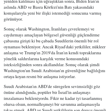
yeniden katılması için uğraştıktan sonra, Biden İran'ın
aslında ABD ve Basra Körfezi'nin Batı yakasındaki
komşularıyla yeni bir ilişki istemediği sonucuna varmış
görünüyor.
Sonuç olarak Washington, İranlıları çevrelemeyi ve
caydırmayı amaçlayan bölgesel güvenliği güçlendirme
çabasına girişti ki bu çabada Suudilerin önemli bir rol
oynaması bekleniyor. Ancak Riyad'daki yetkililer, nükleer
anlaşma ve Trump'ın 2019'da İran'ın kendi topraklarına
yönelik saldırılarına karşılık verme konusundaki
isteksizliğinden sonra akıllandılar. Sonuç olarak şimdi
Washington'un Suudi Arabistan'ın güvenliğine bağlılığını
ortaya koyan resmi bir anlaşma istiyorlar.
Suudi Arabistan'ın ABD'de süregelen sevimsizliği göz
önüne alındığında, popüler bir İsrail'in anlaşmayı
imzalaması bekleniyordu. Fikir ne kadar iyi tasarlanmış
olursa olsun, normalleşmeyi bir savunma anlaşmasıyla
takas etmek, ABD ve Suudi yetkililerin son derece önemli