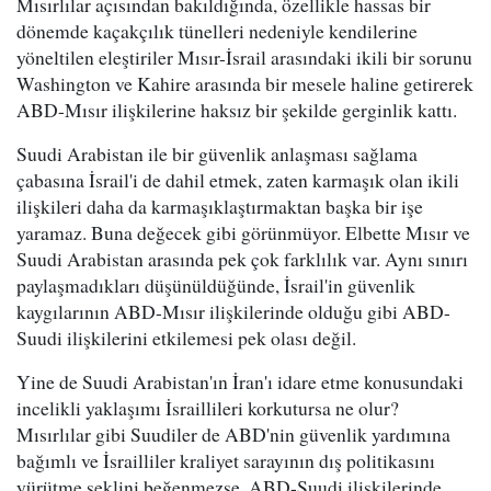
Mısırlılar açısından bakıldığında, özellikle hassas bir
dönemde kaçakçılık tünelleri nedeniyle kendilerine
yöneltilen eleştiriler Mısır-İsrail arasındaki ikili bir sorunu
Washington ve Kahire arasında bir mesele haline getirerek
ABD-Mısır ilişkilerine haksız bir şekilde gerginlik kattı.
Suudi Arabistan ile bir güvenlik anlaşması sağlama
çabasına İsrail'i de dahil etmek, zaten karmaşık olan ikili
ilişkileri daha da karmaşıklaştırmaktan başka bir işe
yaramaz. Buna değecek gibi görünmüyor. Elbette Mısır ve
Suudi Arabistan arasında pek çok farklılık var. Aynı sınırı
paylaşmadıkları düşünüldüğünde, İsrail'in güvenlik
kaygılarının ABD-Mısır ilişkilerinde olduğu gibi ABD-
Suudi ilişkilerini etkilemesi pek olası değil.
Yine de Suudi Arabistan'ın İran'ı idare etme konusundaki
incelikli yaklaşımı İsraillileri korkutursa ne olur?
Mısırlılar gibi Suudiler de ABD'nin güvenlik yardımına
bağımlı ve İsrailliler kraliyet sarayının dış politikasını
yürütme şeklini beğenmezse, ABD-Suudi ilişkilerinde