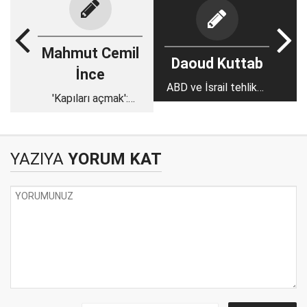
Mahmut Cemil
Daoud Kuttab
İnce
ABD ve İsrail tehlikeli
'Kapıları açmak':
bir oyun oynuyor
Cihada, Gazze'ye ve
STK'lara dair
YAZIYA
YORUM KAT