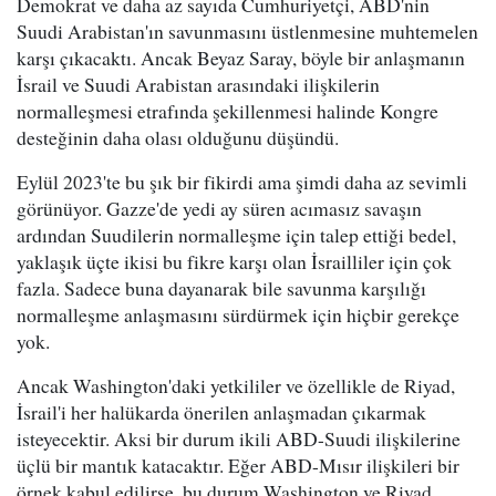
Demokrat ve daha az sayıda Cumhuriyetçi, ABD'nin
Suudi Arabistan'ın savunmasını üstlenmesine muhtemelen
karşı çıkacaktı. Ancak Beyaz Saray, böyle bir anlaşmanın
İsrail ve Suudi Arabistan arasındaki ilişkilerin
normalleşmesi etrafında şekillenmesi halinde Kongre
desteğinin daha olası olduğunu düşündü.
Eylül 2023'te bu şık bir fikirdi ama şimdi daha az sevimli
görünüyor. Gazze'de yedi ay süren acımasız savaşın
ardından Suudilerin normalleşme için talep ettiği bedel,
yaklaşık üçte ikisi bu fikre karşı olan İsrailliler için çok
fazla. Sadece buna dayanarak bile savunma karşılığı
normalleşme anlaşmasını sürdürmek için hiçbir gerekçe
yok.
Ancak Washington'daki yetkililer ve özellikle de Riyad,
İsrail'i her halükarda önerilen anlaşmadan çıkarmak
isteyecektir. Aksi bir durum ikili ABD-Suudi ilişkilerine
üçlü bir mantık katacaktır. Eğer ABD-Mısır ilişkileri bir
örnek kabul edilirse, bu durum Washington ve Riyad