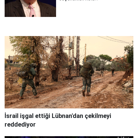
İsrail işgal ettiği Lübnan'dan çekilmeyi
reddediyor