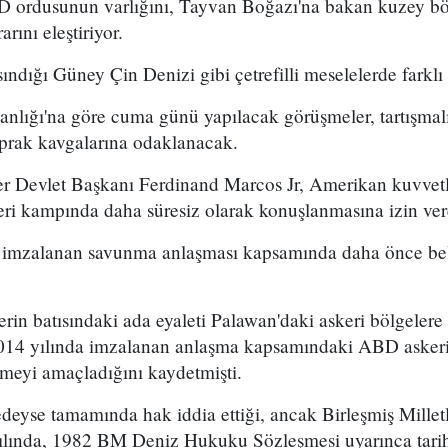
BD ordusunun varlığını, Tayvan Boğazı'na bakan kuzey bö
arını eleştiriyor.
sındığı Güney Çin Denizi gibi çetrefilli meselelerde farkl
akanlığı'na göre cuma günü yapılacak görüşmeler, tartışma
prak kavgalarına odaklanacak.
ler Devlet Başkanı Ferdinand Marcos Jr, Amerikan kuvvet
keri kampında daha süresiz olarak konuşlanmasına izin ver
a imzalanan savunma anlaşması kapsamında daha önce bel
erin batısındaki ada eyaleti Palawan'daki askeri bölgelere 
2014 yılında imzalanan anlaşma kapsamındaki ABD askeri 
meyi amaçladığını kaydetmişti.
deyse tamamında hak iddia ettiği, ancak Birleşmiş Milletl
lında, 1982 BM Deniz Hukuku Sözleşmesi uyarınca tarihi