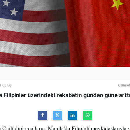
a 08:58
Güncel
a Filipinler üzerindeki rekabetin günden güne artt
li Çinli diplomatların, Manila'da Filipinli mevkidaşlarıyla