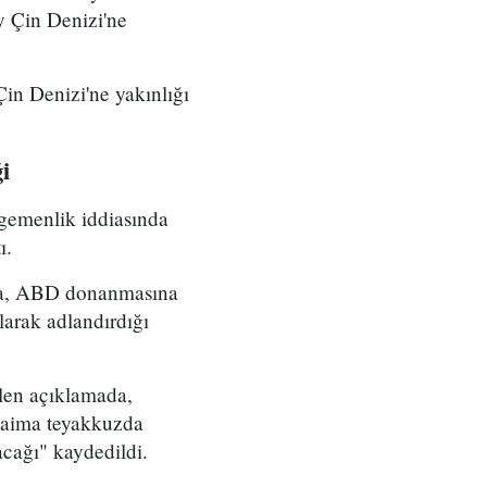
y Çin Denizi'ne
in Denizi'ne yakınlığı
i
gemenlik iddiasında
ı.
da, ABD donanmasına
larak adlandırdığı
ilen açıklamada,
 "daima teyakkuzda
acağı" kaydedildi.