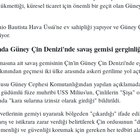
kmettiği, küresel ticaret için önemli bir geçit olan Güne
io Bautista Hava Üssü'ne ev sahipliği yapıyor ve Güney Ç
iyor.
da Güney Çin Denizi'nde savaş gemisi gerginliğ
ına ait savaş gemisinin Çin'in Güney Çin Denizi'nde e
ınından geçmesi iki ülke arasında askeri gerilime yol açt
dusu Güney Cephesi Komutanlığından yapılan açıklama
ı güdümlü füze muhribi USS Milius'un, Çinlilerin "Şişa" o
da "kara sularına izinsiz olarak girdiği" bildirildi.
vetlerinin gemiyi uyararak bölgeden "çıkardığı" ifade ed
arış ve istikrara zarar verdiği belirtilerek Çin ordusunun
menliği ve güvenliği korumak için gereken her tedbiri al