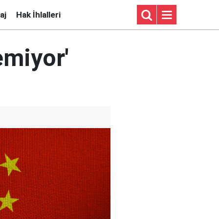
aj
Hak İhlalleri
emiyor'