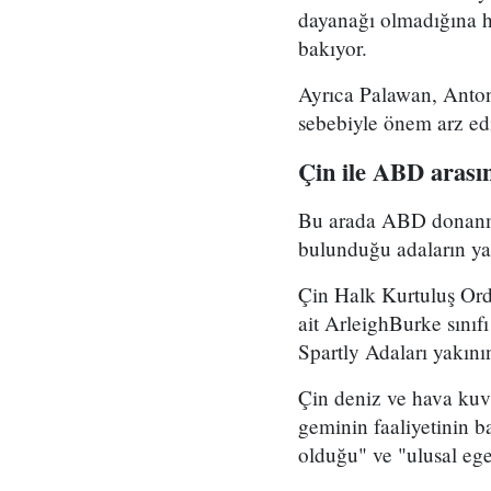
dayanağı olmadığına hü
bakıyor.
Ayrıca Palawan, Anton
sebebiyle önem arz ed
Çin ile ABD arasın
Bu arada ABD donanmas
bulunduğu adaların yak
Çin Halk Kurtuluş Or
ait ArleighBurke sınıf
Spartly Adaları yakının
Çin deniz ve hava kuv
geminin faaliyetinin b
olduğu" ve "ulusal ege