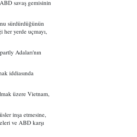
n ABD savaş gemisinin
nunu sürdürdüğünün
ği her yerde uçmayı,
partly Adaları'nın
hak iddiasında
 olmak üzere Vietnam,
üsler inşa etmesine,
lkeleri ve ABD karşı