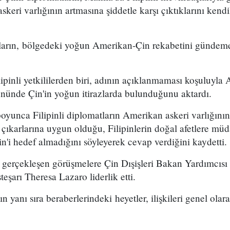
eri varlığının artmasına şiddetle karşı çıktıklarını kendile
atların, bölgedeki yoğun Amerikan-Çin rekabetini gündeme
ilipinli yetkililerden biri, adının açıklanmaması koşuluyla
ününde Çin'in yoğun itirazlarda bulunduğunu aktardı.
boyunca Filipinli diplomatların Amerikan askeri varlığının
 çıkarlarına uygun olduğu, Filipinlerin doğal afetlere müd
in'i hedef almadığını söyleyerek cevap verdiğini kaydetti.
a gerçekleşen görüşmelere Çin Dışişleri Bakan Yardımcıs
teşarı Theresa Lazaro liderlik etti.
n yanı sıra beraberlerindeki heyetler, ilişkileri genel ola