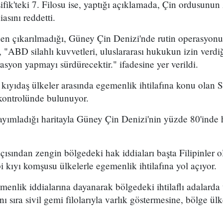
fik'teki 7. Filosu ise, yaptığı açıklamada, Çin ordusunu
asını reddetti.
en çıkarılmadığı, Güney Çin Denizi'nde rutin operasyo
, "ABD silahlı kuvvetleri, uluslararası hukukun izin verdi
syon yapmayı sürdürecektir." ifadesine yer verildi.
ıyıdaş ülkeler arasında egemenlik ihtilafına konu olan S
kontrolünde bulunuyor.
ayımladığı haritayla Güney Çin Denizi'nin yüzde 80'inde 
açısından zengin bölgedeki hak iddiaları başta Filipinler
 kıyı komşusu ülkelerle egemenlik ihtilafına yol açıyor.
enlik iddialarına dayanarak bölgedeki ihtilaflı adalarda 
nı sıra sivil gemi filolarıyla varlık göstermesine, bölge ü