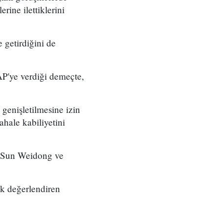
rine ilettiklerini
 getirdiğini de
 AP'ye verdiği demeçte,
 genişletilmesine izin
ahale kabiliyetini
ı Sun Weidong ve
rak değerlendiren