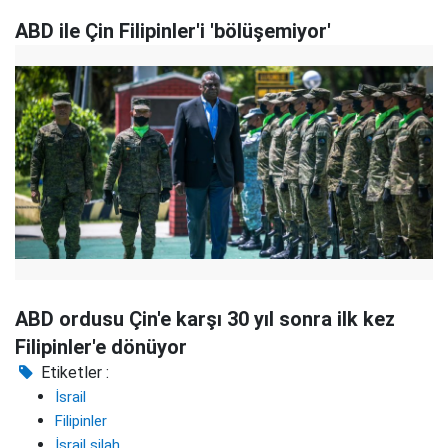
ABD ile Çin Filipinler'i 'bölüşemiyor'
ABD ordusu Çin'e karşı 30 yıl sonra ilk kez
Filipinler'e dönüyor
Etiketler :
İsrail
Filipinler
İsrail silah