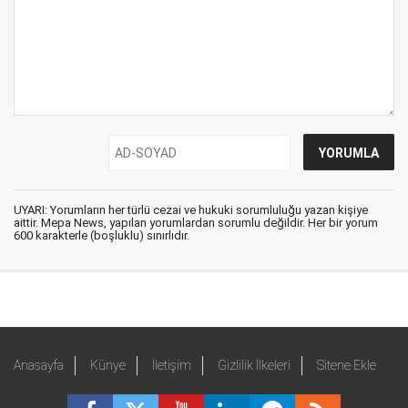
UYARI: Yorumların her türlü cezai ve hukuki sorumluluğu yazan kişiye
aittir. Mepa News, yapılan yorumlardan sorumlu değildir. Her bir yorum
600 karakterle (boşluklu) sınırlıdır.
Anasayfa
Künye
İletişim
Gizlilik İlkeleri
Sitene Ekle