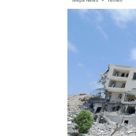
Mepa News
>
Yemen