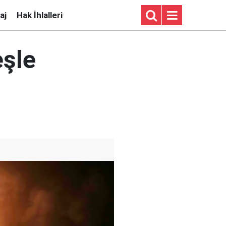
aj
Hak İhlalleri
eşle