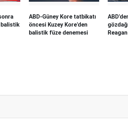
 sonra
ABD-Güney Kore tatbikatı
ABD'den
balistik
öncesi Kuzey Kore'den
gözdağ
balistik füze denemesi
Reagan
Kore'de