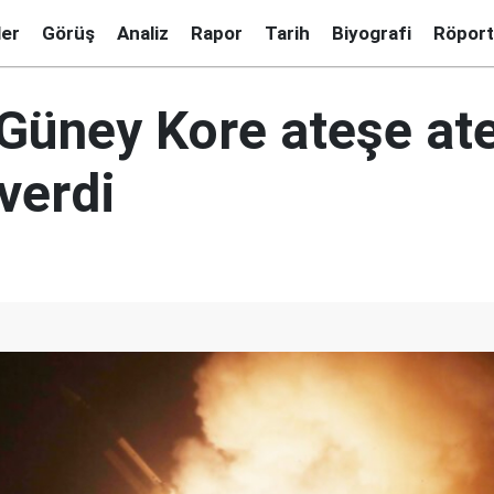
ler
Görüş
Analiz
Rapor
Tarih
Biyografi
Röport
 Güney Kore ateşe at
 verdi