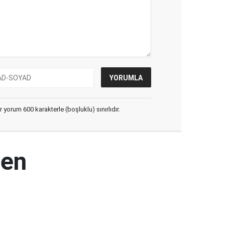
yorum 600 karakterle (boşluklu) sınırlıdır.
den
ı