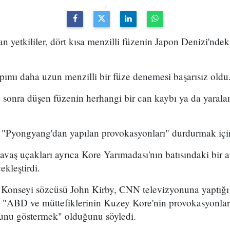
 yetkililer, dört kısa menzilli füzenin Japon Denizi'ndeki
ımı daha uzun menzilli bir füze denemesi başarısız oldu
re sonra düşen füzenin herhangi bir can kaybı ya da yara
tın "Pyongyang'dan yapılan provokasyonları" durdurmak için
ş uçakları ayrıca Kore Yarımadası'nın batısındaki bir at
çekleştirdi.
 Konseyi sözcüsü John Kirby, CNN televizyonuna yaptığı
"ABD ve müttefiklerinin Kuzey Kore'nin provokasyonları
uğunu göstermek" olduğunu söyledi.