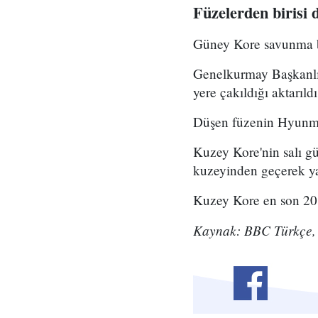
Füzelerden birisi 
Güney Kore savunma bak
Genelkurmay Başkanlığı
yere çakıldığı aktarıldı
Düşen füzenin Hyunmoo
K uzey Kore'nin salı g
kuzeyinden geçerek ya
K uzey Kore en son 20
Kaynak: BBC Türkçe,