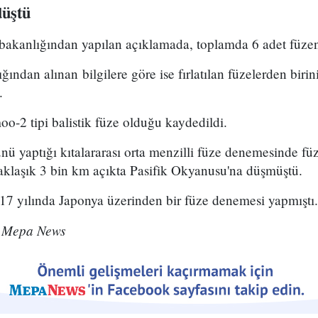
düştü
anlığından yapılan açıklamada, toplamda 6 adet füzenin f
ndan alınan bilgilere göre ise fırlatılan füzelerden birini
.
-2 tipi balistik füze olduğu kaydedildi.
ünü yaptığı kıtalararası orta menzilli füze denemesinde fü
klaşık 3 bin km açıkta Pasifik Okyanusu'na düşmüştü.
17 yılında Japonya üzerinden bir füze denemesi yapmıştı.
 Mepa News