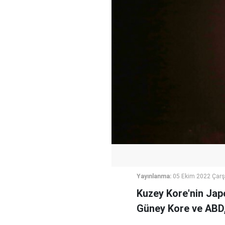
Yayınlanma:
05 Ekim 2022 Çar
K uzey Kore'nin Ja
Güney Kore ve ABD, J