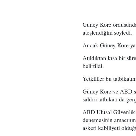
G üney Kore ordusundan
ateşlendiğini söyledi.
A ncak Güney Kore yap
Atıldıktan kısa bir sü
belirtildi.
Y etkililer bu tatbika
Güney Kore ve ABD sava
saldırı tatbikatı da ger
A BD Ulusal Güvenlik
denemesinin amacının 
askeri kabiliyeti old