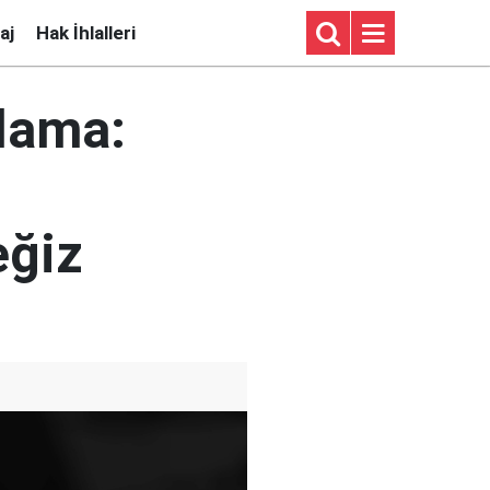
aj
Hak İhlalleri
klama:
eğiz