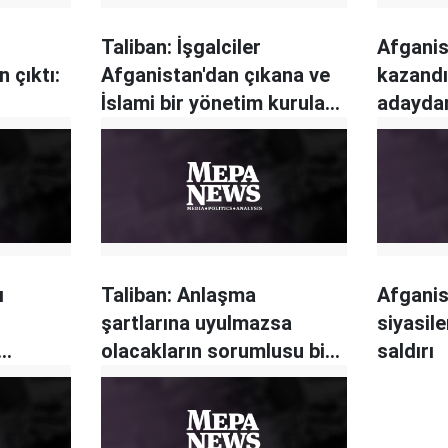
Taliban: İşgalciler
Afganis
 çıktı:
Afganistan'dan çıkana ve
kazandı
İslami bir yönetim kurulana
adaydan
kadar savaşımız sürecek
töreni
ı
Taliban: Anlaşma
Afganis
şartlarına uyulmazsa
siyasile
olacakların sorumlusu biz
saldırı
değiliz