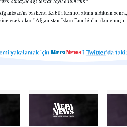
tek olmayacağı tekrar teyit edilmiştir."
fganistan'ın başkenti Kabil'i kontrol altına aldıktan son
yönetecek olan "Afganistan İslam Emirliği"ni ilan etmişti.