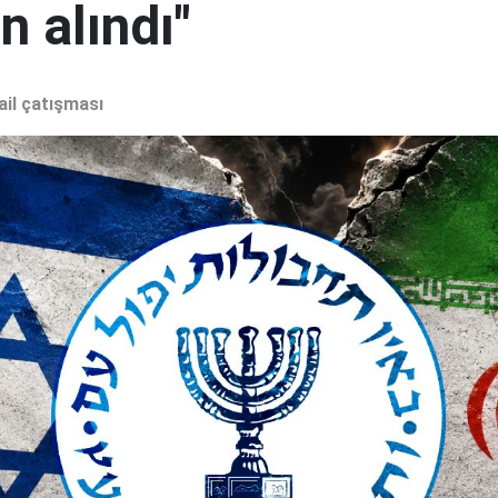
 alındı"
ail çatışması