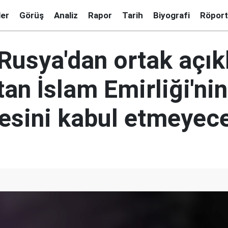
ler
Görüş
Analiz
Rapor
Tarih
Biyografi
Röport
 Rusya'dan ortak açı
an İslam Emirliği'nin
mesini kabul etmeyec