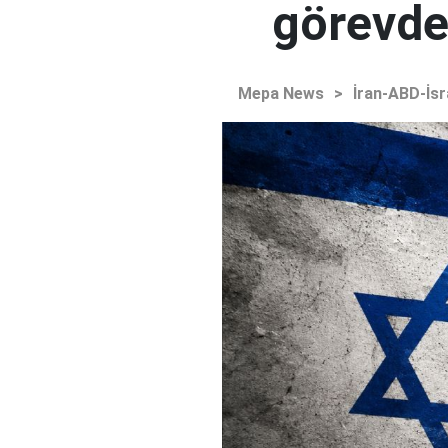
görevden
Mepa News
>
İran-ABD-İsr