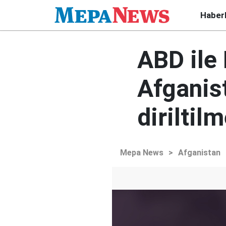
Haber
ABD ile
Afganist
diriltil
Mepa News
>
Afganistan