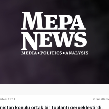
rtesi 11:11
Güncelleme
istan konulu ortak bir toplantı gerçekleştirdi.