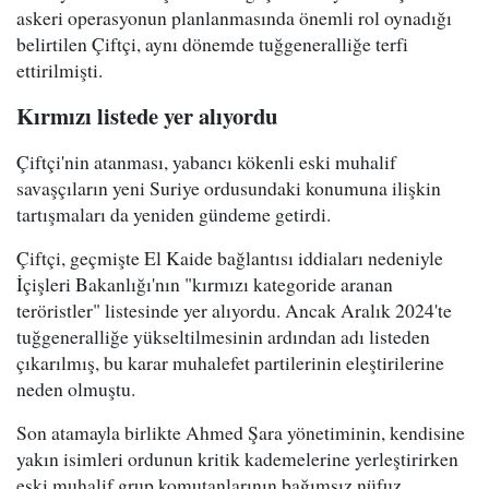
askeri operasyonun planlanmasında önemli rol oynadığı
belirtilen Çiftçi, aynı dönemde tuğgeneralliğe terfi
ettirilmişti.
Kırmızı listede yer alıyordu
Çiftçi'nin atanması, yabancı kökenli eski muhalif
savaşçıların yeni Suriye ordusundaki konumuna ilişkin
tartışmaları da yeniden gündeme getirdi.
Çiftçi, geçmişte El Kaide bağlantısı iddiaları nedeniyle
İçişleri Bakanlığı'nın "kırmızı kategoride aranan
teröristler" listesinde yer alıyordu. Ancak Aralık 2024'te
tuğgeneralliğe yükseltilmesinin ardından adı listeden
çıkarılmış, bu karar muhalefet partilerinin eleştirilerine
neden olmuştu.
Son atamayla birlikte Ahmed Şara yönetiminin, kendisine
yakın isimleri ordunun kritik kademelerine yerleştirirken
eski muhalif grup komutanlarının bağımsız nüfuz