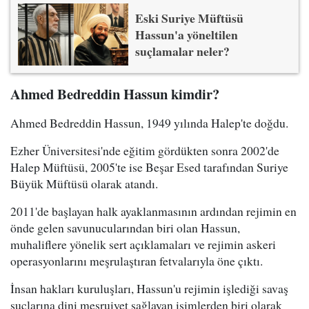
Eski Suriye Müftüsü
Hassun'a yöneltilen
suçlamalar neler?
Ahmed Bedreddin Hassun kimdir?
Ahmed Bedreddin Hassun, 1949 yılında Halep'te doğdu.
Ezher Üniversitesi'nde eğitim gördükten sonra 2002'de
Halep Müftüsü, 2005'te ise Beşar Esed tarafından Suriye
Büyük Müftüsü olarak atandı.
2011'de başlayan halk ayaklanmasının ardından rejimin en
önde gelen savunucularından biri olan Hassun,
muhaliflere yönelik sert açıklamaları ve rejimin askeri
operasyonlarını meşrulaştıran fetvalarıyla öne çıktı.
İnsan hakları kuruluşları, Hassun'u rejimin işlediği savaş
suçlarına dini meşruiyet sağlayan isimlerden biri olarak