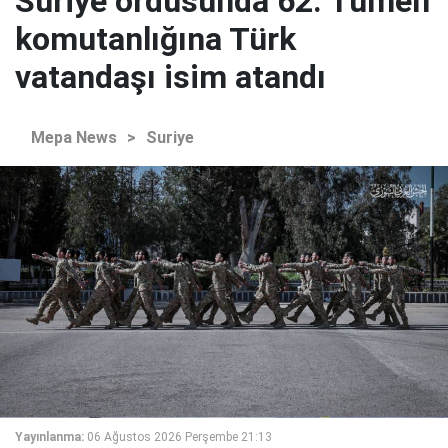
Suriye ordusunda 62. Tümen
komutanlığına Türk
vatandaşı isim atandı
Mepa News
>
Suriye
Yayınlanma:
06 Ağustos 2026 Perşembe 21:13