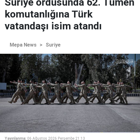
Suriye ordusunda 62. Tümen
komutanlığına Türk
vatandaşı isim atandı
Mepa News
>
Suriye
Yayınlanma:
06 Ağustos 2026 Perşembe 21:13