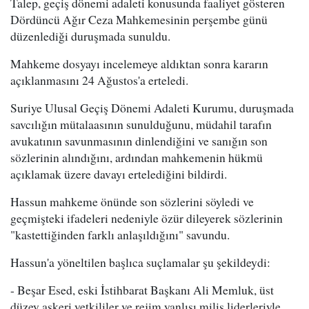
Talep, geçiş dönemi adaleti konusunda faaliyet gösteren
Dördüncü Ağır Ceza Mahkemesinin perşembe günü
düzenlediği duruşmada sunuldu.
Mahkeme dosyayı incelemeye aldıktan sonra kararın
açıklanmasını 24 Ağustos'a erteledi.
Suriye Ulusal Geçiş Dönemi Adaleti Kurumu, duruşmada
savcılığın mütalaasının sunulduğunu, müdahil tarafın
avukatının savunmasının dinlendiğini ve sanığın son
sözlerinin alındığını, ardından mahkemenin hükmü
açıklamak üzere davayı ertelediğini bildirdi.
Hassun mahkeme önünde son sözlerini söyledi ve
geçmişteki ifadeleri nedeniyle özür dileyerek sözlerinin
"kastettiğinden farklı anlaşıldığını" savundu.
Hassun'a yöneltilen başlıca suçlamalar şu şekildeydi:
- Beşar Esed, eski İstihbarat Başkanı Ali Memluk, üst
düzey askeri yetkililer ve rejim yanlısı milis liderleriyle