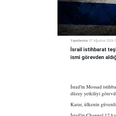
Yayınlanma:
07 Ağustos 2026 
İsrail istihbarat te
ismi görevden aldığı 
İsrail'in Mossad istihb
düzey yetkiliyi görevd
Karar, ülkenin güvenli
İsrail'in Channel 12 k