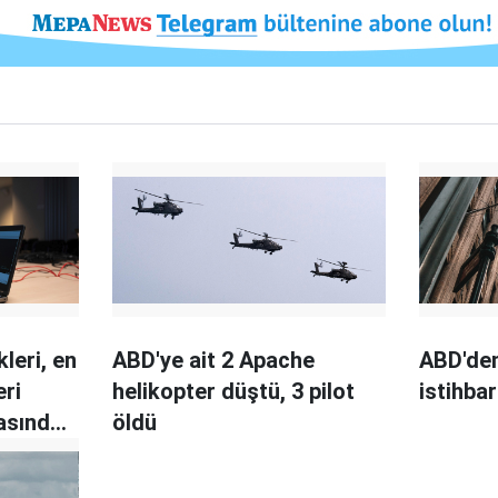
kleri, en
ABD'ye ait 2 Apache
ABD'den
eri
helikopter düştü, 3 pilot
istihba
rasında
öldü