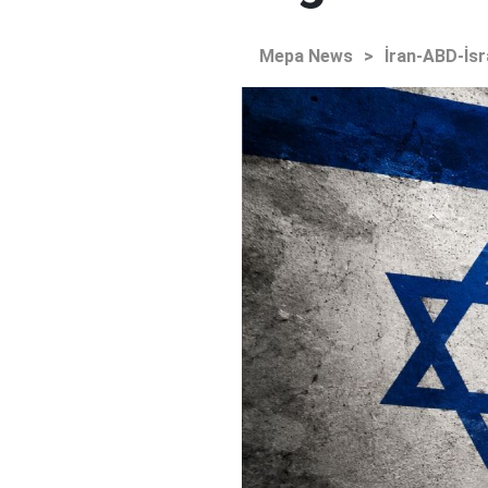
Mepa News
>
İran-ABD-İsr