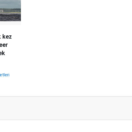
k kez
eer
ek
etleri