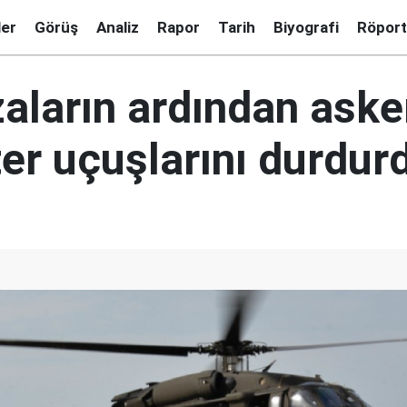
ler
Görüş
Analiz
Rapor
Tarih
Biyografi
Röport
aların ardından aske
er uçuşlarını durdur