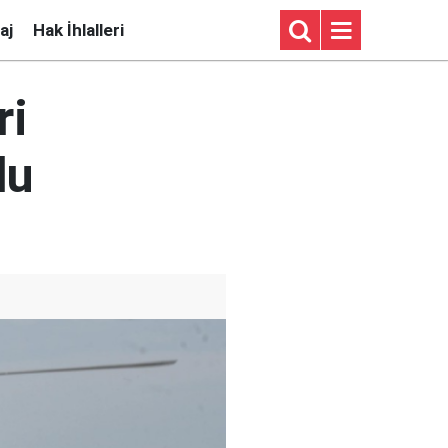
aj
Hak İhlalleri
ri
du