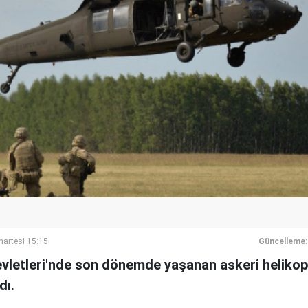
artesi 15:15
Güncelleme:
evletleri'nde son dönemde yaşanan askeri helikopt
dı.