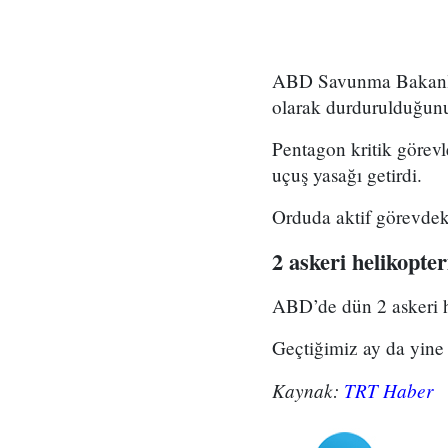
ABD Savunma Bakanlığı 
olarak durdurulduğunu
Pentagon kritik görevl
uçuş yasağı getirdi.
Orduda aktif görevdeki 
2 askeri helikopte
ABD’de dün 2 askeri h
Geçtiğimiz ay da yine 
Kaynak:
TRT Haber