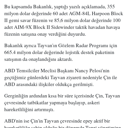
Bu kapsamda Bakanlık, yaptığı yazılı açıklamada, 355
milyon dolar değerinde 60 adet AGM-84L Harpoon Block
II gemi savar füzenin ve 85,6 milyon dolar değerinde 100
adet AIM-9X Block II Sidewinder taktik havadan havaya
füzenin satışına onay verdiğini duyurdu.
Bakanlık ayrıca Tayvan'ın Gözlem Radar Programı için
665.4 milyon dolar değerinde lojistik destek paketinin
satışının da onaylandığını aktardı.
ABD Temsilciler Meclisi Başkanı Nancy Pelosi'nin
geçtiğimiz günlerdeki Tayvan ziyareti nedeniyle Çin ile
ABD arasındaki ilişkiler oldukça gerilmişti.
Gerginliğin ardından kısa bir süre içerisinde Çin, Tayvan
çevresinde tatbikatlar yapmaya başlayıp, askeri
hareketliliğini artırmıştı.
ABD'nin ise Çin'in Tayvan çevresinde epey aktif bir
hareketliliğe sahip olduğu bir dönemde Tapei yönetimine