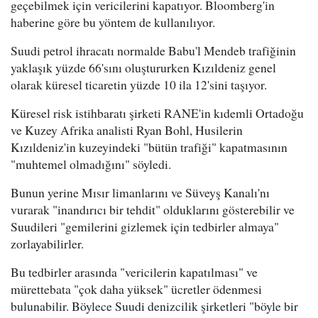
geçebilmek için vericilerini kapatıyor. Bloomberg'in
haberine göre bu yöntem de kullanılıyor.
Suudi petrol ihracatı normalde Babu'l Mendeb trafiğinin
yaklaşık yüzde 66'sını oluştururken Kızıldeniz genel
olarak küresel ticaretin yüzde 10 ila 12'sini taşıyor.
Küresel risk istihbaratı şirketi RANE'in kıdemli Ortadoğu
ve Kuzey Afrika analisti Ryan Bohl, Husilerin
Kızıldeniz'in kuzeyindeki "bütün trafiği" kapatmasının
"muhtemel olmadığını" söyledi.
Bunun yerine Mısır limanlarını ve Süveyş Kanalı'nı
vurarak "inandırıcı bir tehdit" olduklarını gösterebilir ve
Suudileri "gemilerini gizlemek için tedbirler almaya"
zorlayabilirler.
Bu tedbirler arasında "vericilerin kapatılması" ve
mürettebata "çok daha yüksek" ücretler ödenmesi
bulunabilir. Böylece Suudi denizcilik şirketleri "böyle bir