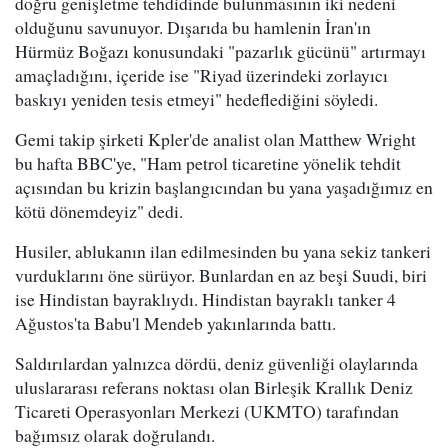
doğru genişletme tehdidinde bulunmasının iki nedeni
olduğunu savunuyor. Dışarıda bu hamlenin İran'ın
Hürmüz Boğazı konusundaki "pazarlık gücünü" artırmayı
amaçladığını, içeride ise "Riyad üzerindeki zorlayıcı
baskıyı yeniden tesis etmeyi" hedeflediğini söyledi.
Gemi takip şirketi Kpler'de analist olan Matthew Wright
bu hafta BBC'ye, "Ham petrol ticaretine yönelik tehdit
açısından bu krizin başlangıcından bu yana yaşadığımız en
kötü dönemdeyiz" dedi.
Husiler, ablukanın ilan edilmesinden bu yana sekiz tankeri
vurduklarını öne sürüyor. Bunlardan en az beşi Suudi, biri
ise Hindistan bayraklıydı. Hindistan bayraklı tanker 4
Ağustos'ta Babu'l Mendeb yakınlarında battı.
Saldırılardan yalnızca dördü, deniz güvenliği olaylarında
uluslararası referans noktası olan Birleşik Krallık Deniz
Ticareti Operasyonları Merkezi (UKMTO) tarafından
bağımsız olarak doğrulandı.