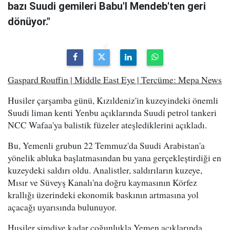
bazı Suudi gemileri Babu'l Mendeb'ten geri
dönüyor."
Gaspard Rouffin | Middle East Eye | Tercüme: Mepa News
Husiler çarşamba günü, Kızıldeniz'in kuzeyindeki önemli
Suudi liman kenti Yenbu açıklarında Suudi petrol tankeri
NCC Wafaa'ya balistik füzeler ateşlediklerini açıkladı.
Bu, Yemenli grubun 22 Temmuz'da Suudi Arabistan'a
yönelik abluka başlatmasından bu yana gerçekleştirdiği en
kuzeydeki saldırı oldu. Analistler, saldırıların kuzeye,
Mısır ve Süveyş Kanalı'na doğru kaymasının Körfez
krallığı üzerindeki ekonomik baskının artmasına yol
açacağı uyarısında bulunuyor.
Husiler şimdiye kadar çoğunlukla Yemen açıklarında,