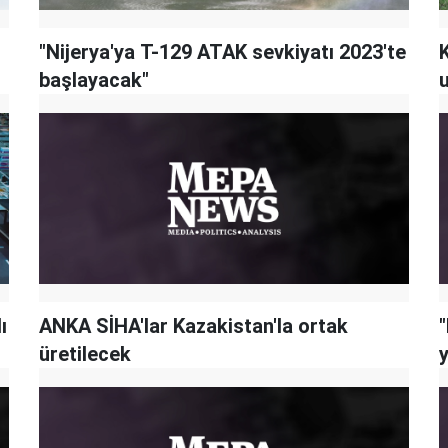
"Nijerya'ya T-129 ATAK sevkiyatı 2023'te
K
başlayacak"
u
ı
ANKA SİHA'lar Kazakistan'la ortak
üretilecek