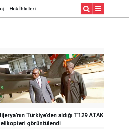
aj
Hak İhlalleri
Nijerya'nın Türkiye'den aldığı T129 ATAK
helikopteri görüntülendi