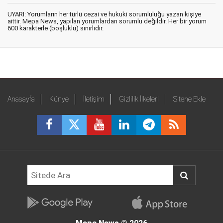
UYARI: Yorumların her türlü cezai ve hukuki sorumluluğu yazan kişiye
aittir. Mepa News, yapılan yorumlardan sorumlu değildir. Her bir yorum
600 karakterle (boşluklu) sınırlıdır.
Anasayfa
Künye
İletişim
Gizlilik İlkeleri
Sitene Ekle