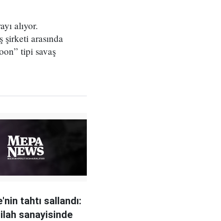
ayı alıyor.
 şirketi arasında
oon” tipi savaş
e'nin tahtı sallandı:
ilah sanayisinde