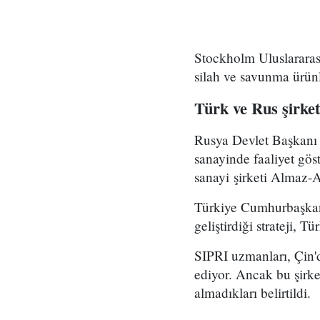
Stockholm Uluslararası
silah ve savunma ürünl
T
ürk ve Rus şirket
Rusya Devlet Başkanı 
sanayinde faaliyet gös
sanayi şirketi Almaz-An
Türkiye Cumhurbaşkanı
geliştirdiği strateji, T
SIPRI uzmanları, Çin'd
ediyor. Ancak bu şirket
almadıkları belirtildi.