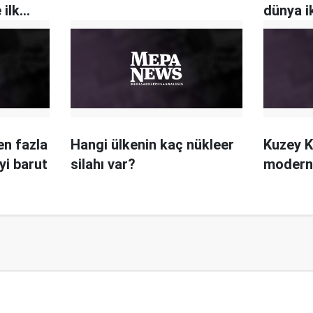
 ilk
dünya i
en fazla
Hangi ülkenin kaç nükleer
Kuzey K
yi barut
silahı var?
modern'