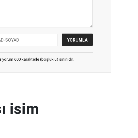
yorum 600 karakterle (boşluklu) sınırlıdır.
ı isim