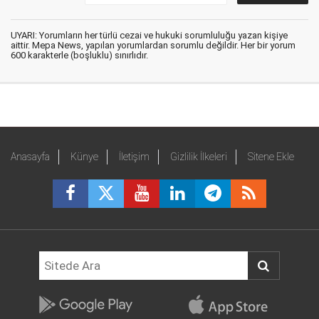
UYARI: Yorumların her türlü cezai ve hukuki sorumluluğu yazan kişiye
aittir. Mepa News, yapılan yorumlardan sorumlu değildir. Her bir yorum
600 karakterle (boşluklu) sınırlıdır.
Anasayfa
Künye
İletişim
Gizlilik İlkeleri
Sitene Ekle