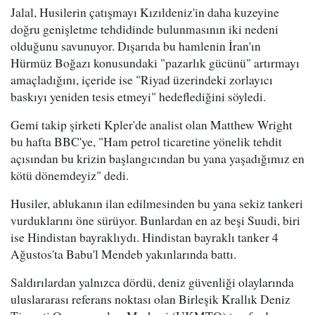
Jalal, Husilerin çatışmayı Kızıldeniz'in daha kuzeyine
doğru genişletme tehdidinde bulunmasının iki nedeni
olduğunu savunuyor. Dışarıda bu hamlenin İran'ın
Hürmüz Boğazı konusundaki "pazarlık gücünü" artırmayı
amaçladığını, içeride ise "Riyad üzerindeki zorlayıcı
baskıyı yeniden tesis etmeyi" hedeflediğini söyledi.
Gemi takip şirketi Kpler'de analist olan Matthew Wright
bu hafta BBC'ye, "Ham petrol ticaretine yönelik tehdit
açısından bu krizin başlangıcından bu yana yaşadığımız en
kötü dönemdeyiz" dedi.
Husiler, ablukanın ilan edilmesinden bu yana sekiz tankeri
vurduklarını öne sürüyor. Bunlardan en az beşi Suudi, biri
ise Hindistan bayraklıydı. Hindistan bayraklı tanker 4
Ağustos'ta Babu'l Mendeb yakınlarında battı.
Saldırılardan yalnızca dördü, deniz güvenliği olaylarında
uluslararası referans noktası olan Birleşik Krallık Deniz