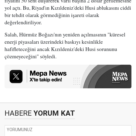
fiyatını 50 sent düşürerek varil başına 2 dolar gerilemesine
yol açtı. Bu, Riyad'ın Kızıldeniz'deki Husi ablukasını ciddi
bir tehdit olarak görmediğinin işareti olarak
değerlendiriliyor.
Salah, Hürmüz Boğazı'nın yeniden açılmasının "küresel
enerji piyasaları üzerindeki baskıyı kesinlikle
hafifleteceğini ancak Kızıldeniz'deki Husi sorununu
çözmeyeceğini" söyledi.
HABERE
YORUM KAT