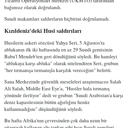
Ticareti Operasyonları Merkezi (UKMTO) tarafından
bağımsız olarak doğrulandı.
Suudi makamları saldırıların hiçbirini doğrulamadı.
Kızıldeniz'deki Husi saldırıları
Husilerin askeri sözcüsü Yahya Seri, 5 Ağustos'ta
ablukanın ilk iki haftasında en az 29 Suudi gemisinin
Babu'l Mendeb'ten geri döndüğünü söyledi. Bu hamleyi
"ablukaya karşı abluka" olarak nitelendiren Seri, grubun
"her tırmanışa tırmanışla karşılık vereceğini" belirtti.
Sana Merkezinde güvenlik meseleleri araştırmacısı Salah
Ali Salah, Middle East Eye'a, "Husiler hala tırmanış
yönünde ilerliyor" dedi ve grubun "Suudi Arabistan'a karşı
deniz kapasitesinin bütün ağırlığını henüz
kullanmadığını" düşündüğünü söyledi.
Bu hafta Afrika'nın çevresinden çok daha uzun bir
güzergah kullanan altı tanker gibi bazı Suudi gemileri