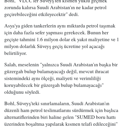
Bohl, "VLCC'ler Süveyş'ten kısmen yüklü geçmek
zorunda kalırsa Suudi Arabistan'ın ne kadar petrol
geçirebileceğini etkileyecektir" dedi.
Asya'ya giden tankerlerin aynı miktarda petrol taşımak
için daha fazla sefer yapması gerekecek. Bunun her
geçişte tahmini 1.6 milyon dolar ek yakıt maliyetine ve 1
milyon dolarlık Süveyş geçiş ücretine yol açacağı
belirtiliyor.
Salah, meselenin "yalnızca Suudi Arabistan'ın başka bir
güzergah bulup bulamayacağı değil, mevcut ihracat
sistemindeki aynı ölçeği, maliyeti ve verimliliği
koruyabilecek bir güzergah bulup bulamayacağı"
olduğunu söyledi.
Bohl, Süveyş'teki sınırlamaların, Suudi Arabistan'ın
düzenli ham petrol teslimatlarını sürdürmek için başlıca
alternatiflerinden biri haline gelen "SUMED boru hattı
üzerinden boşaltma yapılarak kısmen telafi edileceğini"