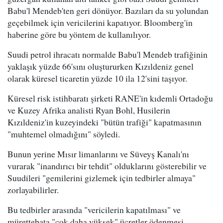
Babu'l Mendeb'ten geri dönüyor. Bazıları da su yolundan
geçebilmek için vericilerini kapatıyor. Bloomberg'in
haberine göre bu yöntem de kullanılıyor.
Suudi petrol ihracatı normalde Babu'l Mendeb trafiğinin
yaklaşık yüzde 66'sını oluştururken Kızıldeniz genel
olarak küresel ticaretin yüzde 10 ila 12'sini taşıyor.
Küresel risk istihbaratı şirketi RANE'in kıdemli Ortadoğu
ve Kuzey Afrika analisti Ryan Bohl, Husilerin
Kızıldeniz'in kuzeyindeki "bütün trafiği" kapatmasının
"muhtemel olmadığını" söyledi.
Bunun yerine Mısır limanlarını ve Süveyş Kanalı'nı
vurarak "inandırıcı bir tehdit" olduklarını gösterebilir ve
Suudileri "gemilerini gizlemek için tedbirler almaya"
zorlayabilirler.
Bu tedbirler arasında "vericilerin kapatılması" ve
mürettebata "çok daha yüksek" ücretler ödenmesi