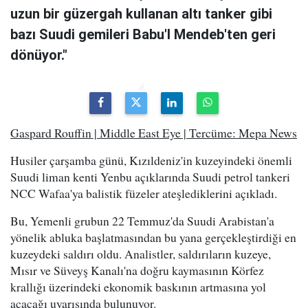
uzun bir güzergah kullanan altı tanker gibi
bazı Suudi gemileri Babu'l Mendeb'ten geri
dönüyor."
Gaspard Rouffin | Middle East Eye | Tercüme: Mepa News
Husiler çarşamba günü, Kızıldeniz'in kuzeyindeki önemli
Suudi liman kenti Yenbu açıklarında Suudi petrol tankeri
NCC Wafaa'ya balistik füzeler ateşlediklerini açıkladı.
Bu, Yemenli grubun 22 Temmuz'da Suudi Arabistan'a
yönelik abluka başlatmasından bu yana gerçekleştirdiği en
kuzeydeki saldırı oldu. Analistler, saldırıların kuzeye,
Mısır ve Süveyş Kanalı'na doğru kaymasının Körfez
krallığı üzerindeki ekonomik baskının artmasına yol
açacağı uyarısında bulunuyor.