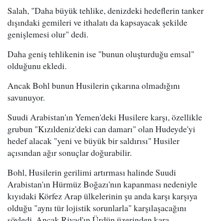
Salah, "Daha büyük tehlike, denizdeki hedeflerin tanker
dışındaki gemileri ve ithalatı da kapsayacak şekilde
genişlemesi olur" dedi.
Daha geniş tehlikenin ise "bunun oluşturduğu emsal"
olduğunu ekledi.
Ancak Bohl bunun Husilerin çıkarına olmadığını
savunuyor.
Suudi Arabistan'ın Yemen'deki Husilere karşı, özellikle
grubun "Kızıldeniz'deki can damarı" olan Hudeyde'yi
hedef alacak "yeni ve büyük bir saldırısı" Husiler
açısından ağır sonuçlar doğurabilir.
Bohl, Husilerin gerilimi artırması halinde Suudi
Arabistan'ın Hürmüz Boğazı'nın kapanması nedeniyle
kıyıdaki Körfez Arap ülkelerinin şu anda karşı karşıya
olduğu "aynı tür lojistik sorunlarla" karşılaşacağını
söyledi. Ancak Riyad'ın Ürdün üzerinden kara